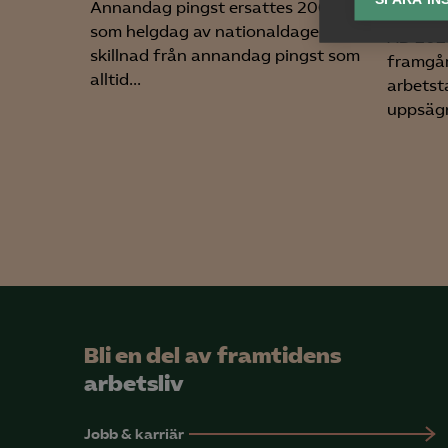
Annandag pingst ersattes 2005
Ana
som helgdag av nationaldagen. Till
AD 2026

Anal
skillnad från annandag pingst som
framgår
info
alltid...
arbetst
uppsägn
Mar

Mark
visa
Bli en del av framtidens
arbetsliv
Jobb & karriär