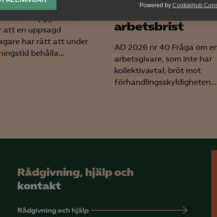
Powered by
CookieHub Con
förhandling vid
lys-cookies
 nr 8 Av byggavtalet
arbetsbrist
yseringscookies hjälper oss förbättra webbplatsen genom att samla oc
 att en uppsagd
rmation om hur den används.
agare har rätt att under
AD 2026 nr 40 Fråga om e
ingstid behålla...
Google Analytics
arbetsgivare, som inte har
kollektivavtal, bröt mot
Microsoft Clarity
förhandlingsskyldigheten...
knadsförings-cookies
nadsförings-cookies används för att spåra gester på olika webbplatser 
 relevanta och engagerande annonser.
Google Ads
Meta Pixel
Rådgivning, hjälp och
YouTube
kontakt
LinkedIn Insight
Rådgivning och hjälp
Leadfeeder