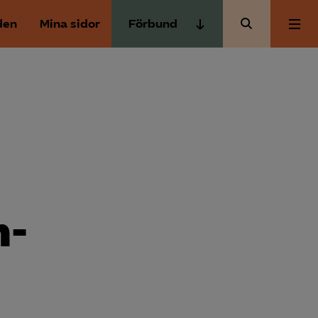
den
Mina sidor
Förbund
Almega Tjänste­förbunden
Om Almega
Almega Tjänste­företagen
Almega Utbildning
Aktuellt
Innovations­företagen
Kompetens­företagen
Medlemskapet
Medie­företagen
m­
Säkerhets­företagen
Mina sidor
Tåg­företagen
Kontakt
Vård­företagarna