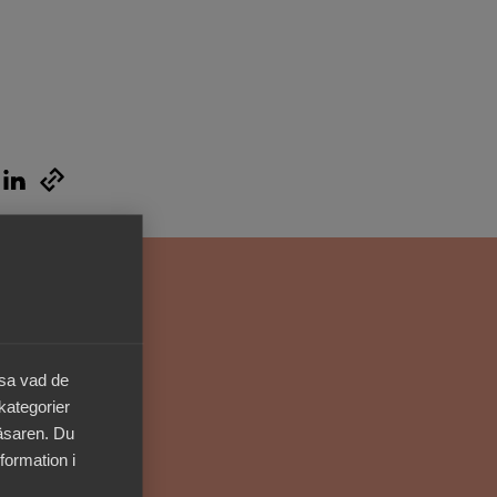
Kurser & utbildningar
Påverkansarbete
Bli medlem
Logga in på
Arbetsgivarguiden
Sök på almega.se
äsa vad de
Press
 kategorier
läsaren. Du
In English
formation i
Cookie-inställningar