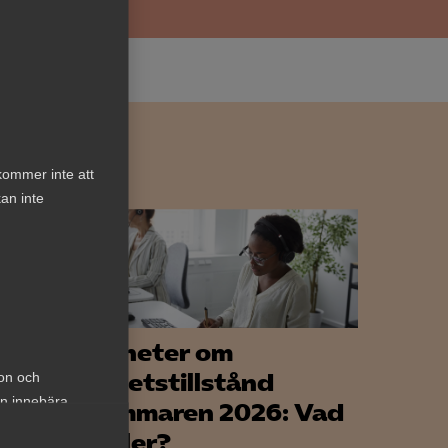
kommer inte att
an inte
Nyheter om
ligt
arbetstillstånd
ion och
an innebära
h
sommaren 2026: Vad
gäller?