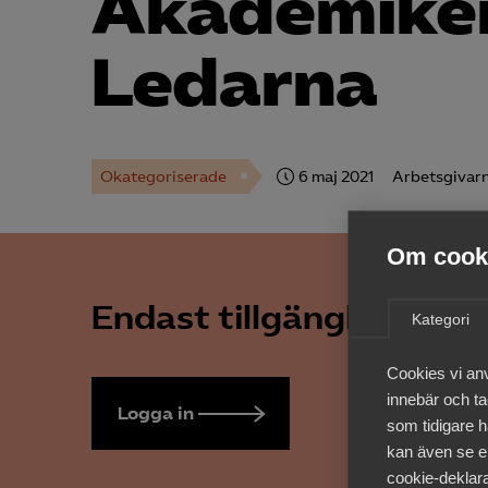
Akademiker
Ledarna
Okategoriserade
6 maj 2021
Arbetsgivarn
Om cooki
Endast tillgänglig för 
Kategori
Cookies vi an
innebär och tac
Logga in
Bli medlem
som tidigare h
kan även se en
cookie-deklara