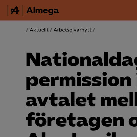
Almega
/
Aktuellt
/
Arbetsgivarnytt
/
National­d
permission 
avtalet mel
företagen 