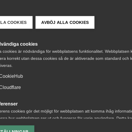
LLA COOKIES
AVBÖJ ALLA COOKIES
vändiga cookies
a cookies är nödvändiga för webbplatsens funktionalitet. Webbplatsen 
 DETTA?
era korrekt utan dessa cookies så de är aktiverade som standard och k
tiveras.
CookieHub
Cloudflare
t om avtalsenlig
AD-dom:
ferenser
under
Uppsägningar en
erens cookies gör det möjligt för webbplatsen att komma ihåg informat
ssa hur webbplatsen ser ut och fungerar för varje användare. Detta k
ägningstid i
EU-direktivet oc
ing av vald valuta, region, språk eller färgschema.
nningsföretag
bristande MBL-
STÄLLNINGAR