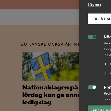
Läs mer
TILLÅT A
Nöd

Viss
DU KANSKE OCKSÅ ÄR INTRESSERAD AV
fung
inak
Nationaldagen på en
Tvis
Pre

lördag kan ge annan
lön 
Pref
anpa
ledig dag
upps
lagr
bema
SPARA IN