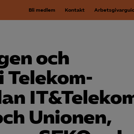
Bli medlem
Kontakt
Arbetsgivargui
agen och
i Telekom­
lan IT&Teleko
och Unionen,