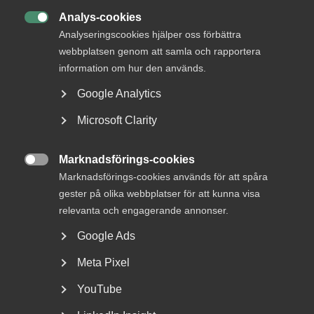
Analys-cookies
Det är möjligt att lokalt göra överenskommelser om att

Analyseringscookies hjälper oss förbättra
denna reducering ska hanteras på annat sätt.
webbplatsen genom att samla och rapportera
information om hur den används.
Ledighet som inte har tagits ut under 2021 förfaller och
kan inte sparas.
Google Analytics
Microsoft Clarity
KONTAKTPERSON
Marknadsförings-cookies
Kenneth Lidgren

Arbetsrättsjurist
Marknadsförings-cookies används för att spåra
Sundsvall
gester på olika webbplatser för att kunna visa
relevanta och engagerande annonser.
Google Ads
Läs mer
Meta Pixel
YouTube
Publicerad:
5 maj 2021