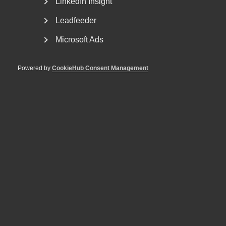
Senast uppdaterad:
LinkedIn Insight
25 mars 2022
Leadfeeder
Microsoft Ads
DU KANSKE OCKSÅ ÄR INTRESSERAD AV
Powered by
CookieHub Consent Management
DETTA?
Nationaldagen på en lördag kan
ge annan ledig dag
Annandag pingst ersattes 2005 som helgdag av