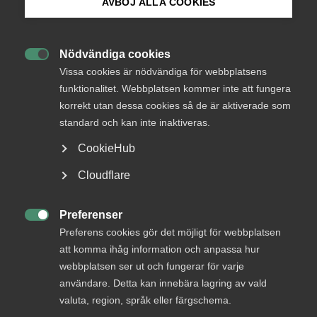
AVBÖJ ALLA COOKIES
lördag eller söndag eller annan dag i veckan som är
fridag.
Bli medlem
För heltidsanställda med månadslön sker det genom att en
Nödvändiga cookies

Logga in på Arbetsgivarguiden
helledig dag läggs ut på en måndag eller fredag under juni
Vissa cookies är nödvändiga för webbplatsens
månad.
funktionalitet. Webbplatsen kommer inte att fungera
korrekt utan dessa cookies så de är aktiverade som
Sök på almega.se
För timavlönade utges ersättning motsvarande
standard och kan inte inaktiveras.
helgersättning för dessa timmar. (se § 5 mom. 5)
CookieHub
Rätten till en ledig dag förutsätter att arbetstagaren är
Press
Cloudflare
anställd den 6 juni.
In English
Det är arbetsgivaren som beslutar till vilken dag
Cookie-inställningar
Preferenser

ledigheten ska förläggas. Ledigheten ska förläggas till en
Preferens cookies gör det möjligt för webbplatsen
dag när medarbetaren fortfarande är anställd.
att komma ihåg information och anpassa hur
webbplatsen ser ut och fungerar för varje
För deltidsanställda ska ledigheten proportioneras i
användare. Detta kan innebära lagring av vald
förhållande till deltiden. Så lång det är möjligt ska en
valuta, region, språk eller färgschema.
helledig dag då läggas ut under juni månad.