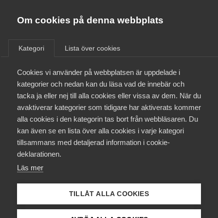
Almega
Förbund
Om cookies på denna webbplats
Almega Tjänste­förbunden
/
Aktuellt
/
Arbetsgivarnytt
/
Om Almega
Kategori
Lista över cookies
Almega Tjänste­företagen
Aktuellt
Cookies vi använder på webbplatsen är uppdelade i
Almega Utbildning
National­dagen i avtalet med
kategorier och nedan kan du läsa vad de innebär och
Handels för Fryshus, Almega
Innovations­företagen
tacka ja eller nej till alla cookies eller vissa av dem. När du
Medlemskapet
Tjänste­företagen
avaktiverar kategorier som tidigare har aktiverats kommer
Kompetens­företagen
alla cookies i den kategorin tas bort från webbläsaren. Du
Mina sidor
kan även se en lista över alla cookies i varje kategori
Medie­företagen
Okategoriserade
5 maj 2021
Arbetsgivarnytt
tillsammans med detaljerad information i cookie-
Kontakt
Säkerhets­företagen
deklarationen.
Läs mer
Tåg­företagen
Kurser & utbildningar
2021 infaller Nationaldagen den 6 juni på en söndag. I
Vård­företagarna
TILLÅT ALLA COOKIES
§ 5 mom. 6 kollektivavtalet för Fryshus med
Påverkansarbete
Handelsanställdas förbund, anges att arbetstiden ska
reduceras med 8 timmar när nationaldagen infaller en