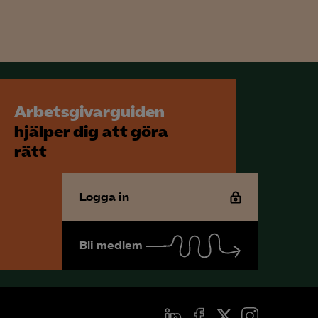
för att kunna
Arbetsgivarguiden
hjälper dig att göra
rätt
Logga in
Bli medlem