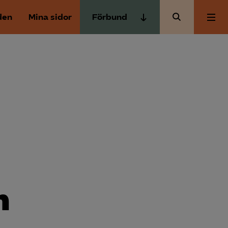
den
Mina sidor
Förbund
Almega Tjänste­förbunden
Om Almega
Almega Tjänste­företagen
Almega Utbildning
Aktuellt
Innovations­företagen
Kompetens­företagen
Medlemskapet
Medie­företagen
Säkerhets­företagen
Mina sidor
Tåg­företagen
n
Kontakt
Vård­företagarna