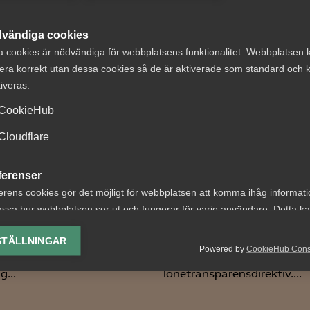
 DETTA?
vändiga cookies
a cookies är nödvändiga för webbplatsens funktionalitet. Webbplatsen 
era korrekt utan dessa cookies så de är aktiverade som standard och k
tiveras.
CookieHub
Cloudflare
ga lanserar en
Regeringen får k
jänst inom
av Almega i Lag 
ferenser
andlingsrådgivning
Avtal
erens cookies gör det möjligt för webbplatsen att komma ihåg informat
ssa hur webbplatsen ser ut och fungerar för varje användare. Detta k
bakgrunden till att Almega
Nyligen meddelades att re
ing av vald valuta, region, språk eller färgschema.
it fram en rådgivning kring
senarelägger de lagändrin
STÄLLNINGAR
Powered by
CookieHub Con
ig upphandling? –
ska genomföra EU:s
lys-cookies
g...
lönetransparensdirektiv....
yseringscookies hjälper oss förbättra webbplatsen genom att samla oc
rmation om hur den används.