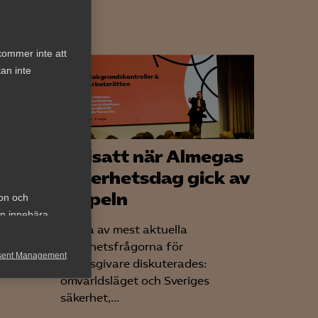
kommer inte att
an inte
ritik
Fullsatt när Almegas
&
säkerhetsdag gick av
stapeln
ion och
an innebära
geringen
Några av mest aktuella
gar som
säkerhetsfrågorna för
sent Management
arbetsgivare diskuterades:
omvärldsläget och Sveriges
h rapportera
säkerhet,...