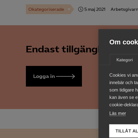
Okategoriserade
5 maj 2021
Arbetsgivarn
Om cooki
Endast tillgänglig för 
Kategori
Cookies vi an
Logga in
Bli medlem
innebär och tac
som tidigare h
kan även se en
cookie-deklara
Läs mer
TILLÅT A