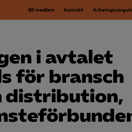
Bli medlem
Kontakt
Arbetsgivargui
gen i avtalet
s för bransch
 distribution,
nste­förbunde