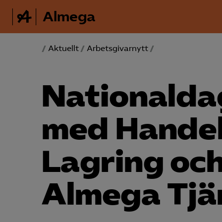
Almega
/
Aktuellt
/
Arbetsgivarnytt
/
National­da
med Handel
Lagring och
Almega Tjä