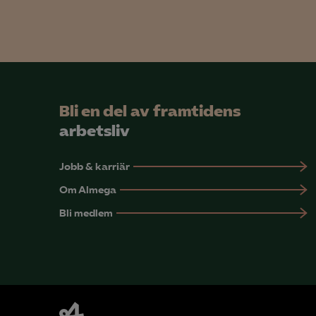
Mar

Mark
Bli en del av framtidens
visa
arbetsliv
Jobb & karriär
Om Almega
Bli medlem