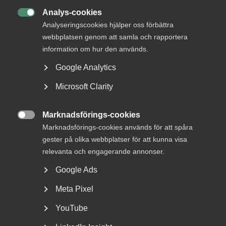
Analys-cookies

Analyseringscookies hjälper oss förbättra
webbplatsen genom att samla och rapportera
information om hur den används.
Google Analytics
Microsoft Clarity
Nationaldagen på en lördag kan
ge annan ledig dag
Marknadsförings-cookies

Marknadsförings-cookies används för att spåra
Annandag pingst ersattes 2005 som helgdag av
gester på olika webbplatser för att kunna visa
nationaldagen. Till skillnad från annandag pingst som
alltid...
relevanta och engagerande annonser.
Google Ads
Meta Pixel
YouTube