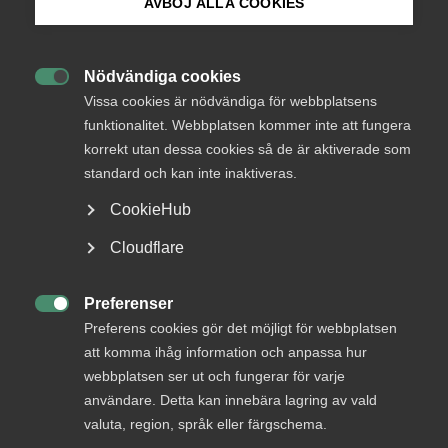
Endast tillgänglig för
AVBÖJ ALLA COOKIES
medlemmar
Bli medlem
Nödvändiga cookies

Logga in på Arbetsgivarguiden
Vissa cookies är nödvändiga för webbplatsens
Logga in
funktionalitet. Webbplatsen kommer inte att fungera
korrekt utan dessa cookies så de är aktiverade som
Sök på almega.se
standard och kan inte inaktiveras.
Bli medlem
CookieHub
Press
Cloudflare
In English
Cookie-inställningar
Preferenser

Preferens cookies gör det möjligt för webbplatsen
att komma ihåg information och anpassa hur
DU KANSKE OCKSÅ ÄR INTRESSERAD AV
webbplatsen ser ut och fungerar för varje
DETTA?
användare. Detta kan innebära lagring av vald
valuta, region, språk eller färgschema.