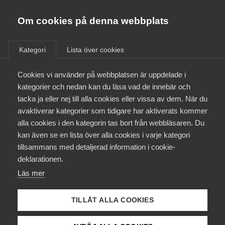
Almega
Förbund
Om cookies på denna webbplats
Almega Tjänste­förbunden
/
Aktuellt
/
Arbetsgivarnytt
/
Om Almega
Kategori
Lista över cookies
Almega Tjänste­företagen
Aktuellt
Cookies vi använder på webbplatsen är uppdelade i
Almega Utbildning
National­dagen i kollektiv­
kategorier och nedan kan du läsa vad de innebär och
avtalen avseende Public
Innovations­företagen
tacka ja eller nej till alla cookies eller vissa av dem. När du
Medlemskapet
Service
avaktiverar kategorier som tidigare har aktiverats kommer
Kompetens­företagen
alla cookies i den kategorin tas bort från webbläsaren. Du
Mina sidor
kan även se en lista över alla cookies i varje kategori
Medie­företagen
Okategoriserade
27 april 2021
Arbetsgivarnytt
tillsammans med detaljerad information i cookie-
Kontakt
Säkerhets­företagen
deklarationen.
Läs mer
Tåg­företagen
Kurser & utbildningar
Vård­företagarna
TILLÅT ALLA COOKIES
Påverkansarbete