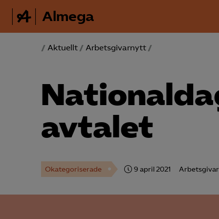
Almega
/
Aktuellt
/
Arbetsgivarnytt
/
National­da
avtalet
Okategoriserade
9 april 2021
Arbetsgivar