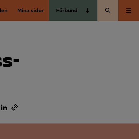
den
Mina sidor
Förbund
Almega Tjänste­förbunden
Om Almega
Almega Tjänste­företagen
Almega Utbildning
s­
Aktuellt
Innovations­företagen
Kompetens­företagen
Medlemskapet
Medie­företagen
Säkerhets­företagen
Mina sidor
Tåg­företagen
Kontakt
Vård­företagarna