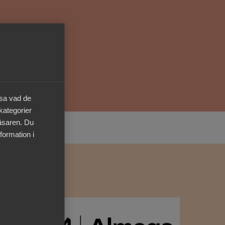
Kurser & utbildningar
Påverkansarbete
Bli medlem
äsa vad de
Logga in på
 kategorier
Arbetsgivarguiden
läsaren. Du
formation i
Sök på almega.se
Press
In English
Cookie-inställningar