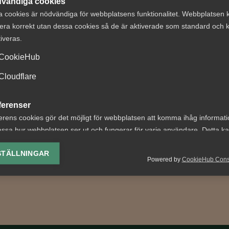
vändiga cookies
a cookies är nödvändiga för webbplatsens funktionalitet. Webbplatsen 
era korrekt utan dessa cookies så de är aktiverade som standard och k
tiveras.
ter om
Avskedande av
CookieHub
tstillstånd
civilanställd vid
aren 2026: Vad
Polismyndighet
Cloudflare
er?
ogiltigförklaras 
Arbetsdomstole
ferenser
etsgivare innebär årets
erens cookies gör det möjligt för webbplatsen att komma ihåg informat
ingar bland annat nya
AD 2026 nr 29 Bakgrunden
ssa hur webbplatsen ser ut och fungerar för varje användare. Detta k
 för arbetstillstånd,
händelseförloppet var följ
ing av vald valuta, region, språk eller färgschema.
krav...
Arbetstagaren (”JH”) var an
STÄLLNINGAR
Powered by
CookieHub Con
vid Nationella...
lys-cookies
yseringscookies hjälper oss förbättra webbplatsen genom att samla oc
rmation om hur den används.
Google Analytics