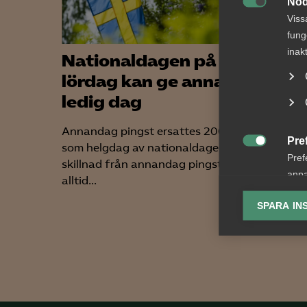
Nöd

Viss
fung
inak
Nationaldagen på en
Nyhe
lördag kan ge annan
arbe
ledig dag
somm
gäll
Annandag pingst ersattes 2005
Pre
som helgdag av nationaldagen. Till
För arb

Pref
skillnad från annandag pingst som
förändr
anpa
alltid...
lönekrav
lagr
skärpta 
SPARA IN
Ana

Anal
info