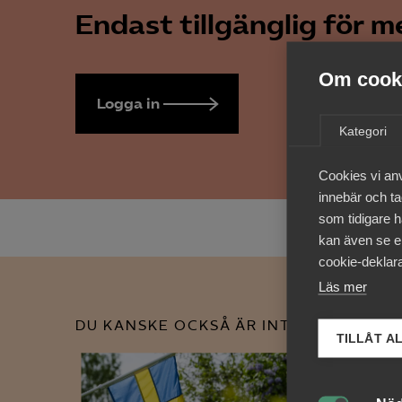
Endast tillgänglig för 
Om cooki
Logga in
Bli medlem
Kategori
Cookies vi an
innebär och tac
som tidigare h
kan även se en
cookie-deklara
Läs mer
DU KANSKE OCKSÅ ÄR INTRESSERAD AV
TILLÅT A