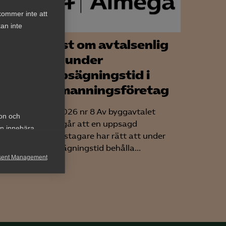
kommer inte att
an inte
Tvist om avtalsenlig
lön under
en
uppsägningstid i
av
bemanningsföretag
n
AD 2026 nr 8 Av byggavtalet
ion och
framgår att en uppsagd
 och
an innebära
arbetstagare har rätt att under
ande.
uppsägningstid behålla...
ställd
sent Management
h rapportera