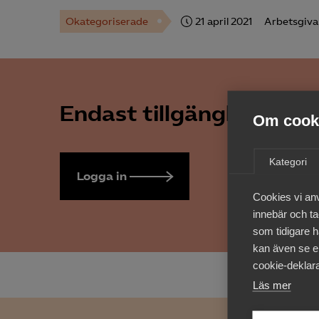
Okategoriserade
21 april 2021
Arbetsgiva
Endast tillgänglig för 
Om cooki
Kategori
Logga in
Bli medlem
Cookies vi an
innebär och tac
som tidigare h
kan även se en
cookie-deklara
Läs mer