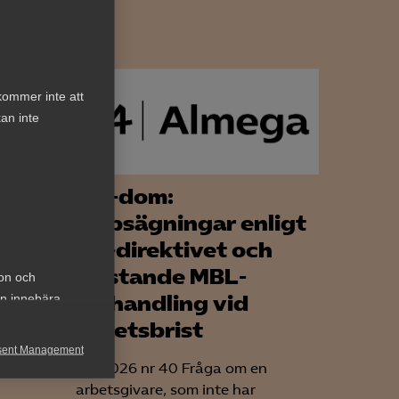
kommer inte att
an inte
 en
AD-dom:
n
Uppsägningar enligt
n
EU-direktivet och
bristande MBL-
ion och
alets
förhandling vid
an innebära
avtalen
arbetsbrist
arknad?
sent Management
AD 2026 nr 40 Fråga om en
h rapportera
arbetsgivare, som inte har