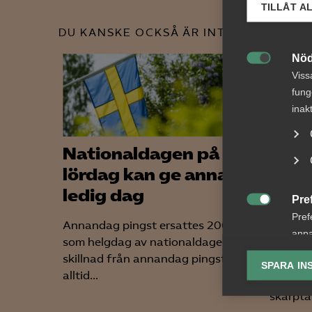
TILLÅT A
DU KANSKE OCKSÅ ÄR INTRESSERAD AV
Nöd

Viss
fung
inak
Nationaldagen på en
Nyhe
lördag kan ge annan
arbe
ledig dag
somm
Pre

gäll
Pref
Annandag pingst ersattes 2005
anpa
som helgdag av nationaldagen. Till
För arb
lagr
skillnad från annandag pingst som
förändr
SPARA IN
alltid...
lönekrav
Ana

skärpta 
Anal