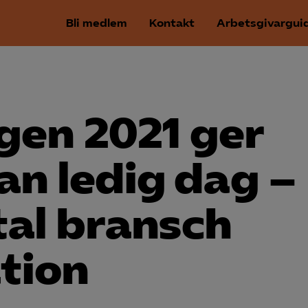
Bli medlem
Kontakt
Arbetsgivargui
gen 2021 ger
nan ledig dag –
tal bransch
tion