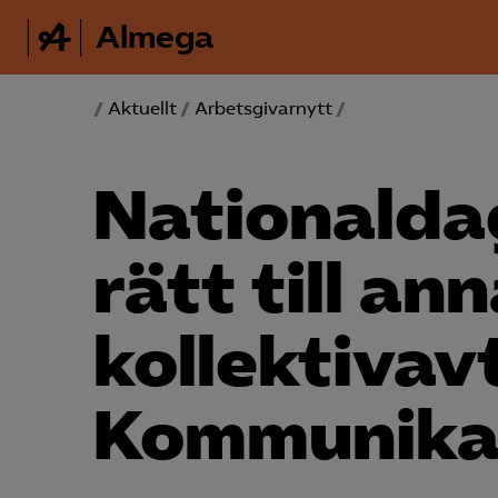
Almega
/
Aktuellt
/
Arbetsgivarnytt
/
National­da
rätt till an
kollektivav
Kommunika