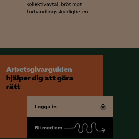
kollektivavtal, bröt mot
förhandlingsskyldigheten...
för att kunna
Arbetsgivarguiden
hjälper dig att göra
rätt
Logga in
Bli medlem