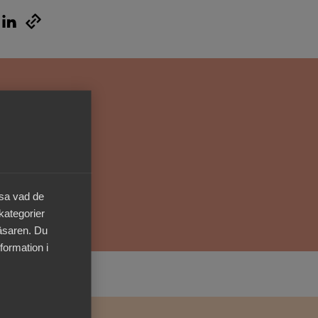
Kurser & utbildningar
Påverkansarbete
Bli medlem
Logga in på
Arbetsgivarguiden
äsa vad de
Sök på almega.se
 kategorier
läsaren. Du
formation i
Press
In English
Cookie-inställningar