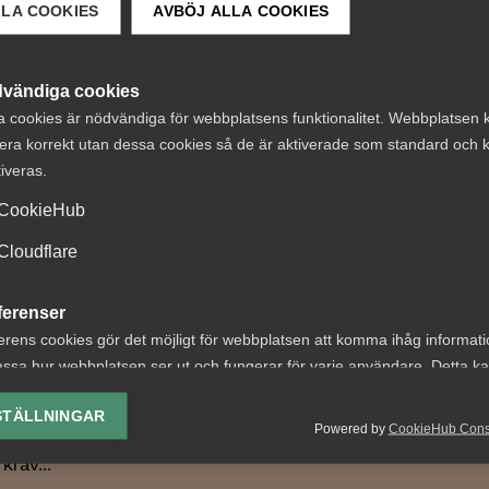
LLA COOKIES
AVBÖJ ALLA COOKIES
 DETTA?
vändiga cookies
a cookies är nödvändiga för webbplatsens funktionalitet. Webbplatsen 
era korrekt utan dessa cookies så de är aktiverade som standard och k
tiveras.
CookieHub
ter om
Kollektivavtalen:
Cloudflare
tstillstånd
central del av de
aren 2026: Vad
svenska modelle
ferenser
er?
erens cookies gör det möjligt för webbplatsen att komma ihåg informat
Den 17 mars är kollektivavt
ssa hur webbplatsen ser ut och fungerar för varje användare. Detta k
dag. Men vad har kollektiv
etsgivare innebär årets
ing av vald valuta, region, språk eller färgschema.
betytt för svensk arbetsm
ingar bland annat nya
STÄLLNINGAR
Powered by
CookieHub Con
Och...
 för arbetstillstånd,
lys-cookies
krav...
yseringscookies hjälper oss förbättra webbplatsen genom att samla oc