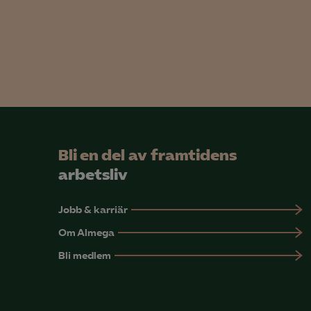
info
Mar

Mark
visa
Bli en del av framtidens
arbetsliv
Jobb & karriär
Om Almega
Bli medlem