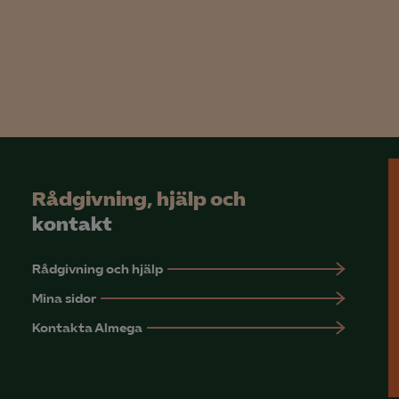
rmation om hur den används.
Google Analytics
Microsoft Clarity
knadsförings-cookies
nadsförings-cookies används för att spåra gester på olika webbplatser 
 relevanta och engagerande annonser.
Rådgivning, hjälp och
Google Ads
kontakt
Meta Pixel
YouTube
Rådgivning och hjälp
Mina sidor
LinkedIn Insight
Kontakta Almega
Leadfeeder
Microsoft Ads