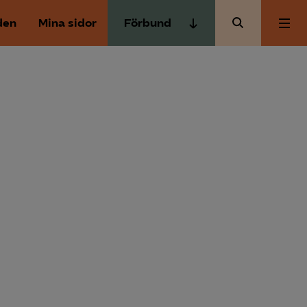
den
Mina sidor
Förbund
Almega Tjänste­förbunden
Om Almega
Almega Tjänste­företagen
Almega Utbildning
Aktuellt
Innovations­företagen
Kompetens­företagen
Medlemskapet
Medie­företagen
Säkerhets­företagen
Mina sidor
Tåg­företagen
Kontakt
Vård­företagarna