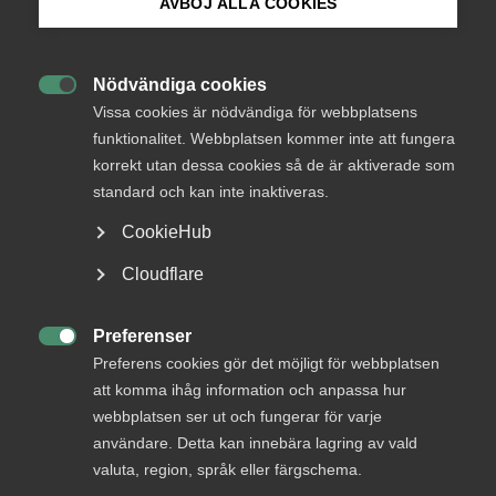
AVBÖJ ALLA COOKIES
Endast tillgänglig för
Bli medlem
medlemmar
Nödvändiga cookies

Logga in på Arbetsgivarguiden
Vissa cookies är nödvändiga för webbplatsens
funktionalitet. Webbplatsen kommer inte att fungera
Logga in
korrekt utan dessa cookies så de är aktiverade som
Sök på almega.se
standard och kan inte inaktiveras.
CookieHub
Bli medlem
Press
Cloudflare
In English
Cookie-inställningar
Preferenser

Preferens cookies gör det möjligt för webbplatsen
att komma ihåg information och anpassa hur
webbplatsen ser ut och fungerar för varje
DU KANSKE OCKSÅ ÄR INTRESSERAD AV
användare. Detta kan innebära lagring av vald
valuta, region, språk eller färgschema.
DETTA?