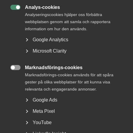
Analys-cookies

Analyseringscookies hjälper oss förbättra
webbplatsen genom att samla och rapportera
information om hur den används.
Google Analytics
Microsoft Clarity
Nationaldagen på en lördag kan
Marknadsförings-cookies
ge annan ledig dag

Marknadsförings-cookies används för att spåra
gester på olika webbplatser för att kunna visa
Annandag pingst ersattes 2005 som helgdag av
relevanta och engagerande annonser.
nationaldagen. Till skillnad från annandag pingst som
alltid...
Google Ads
Meta Pixel
YouTube