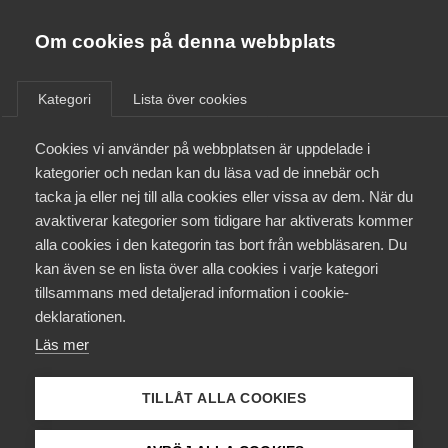
Almega
Förbund
Om cookies på denna webbplats
Almega Tjänste­förbunden
/
Aktuellt
/
Arbetsgivarnytt
/
Om Almega
Kategori
Lista över cookies
Almega Tjänste­företagen
Aktuellt
Cookies vi använder på webbplatsen är uppdelade i
Almega Utbildning
Ledig dag på grund av att
kategorier och nedan kan du läsa vad de innebär och
national­dagen i år infaller på
Innovations­företagen
tacka ja eller nej till alla cookies eller vissa av dem. När du
Medlemskapet
en söndag – bransch
avaktiverar kategorier som tidigare har aktiverats kommer
Kompetens­företagen
Ambulans
alla cookies i den kategorin tas bort från webbläsaren. Du
Mina sidor
kan även se en lista över alla cookies i varje kategori
Medie­företagen
tillsammans med detaljerad information i cookie-
Kontakt
Säkerhets­företagen
deklarationen.
Okategoriserade
15 april 2021
Arbetsgivarnytt
Läs mer
Tåg­företagen
Kurser & utbildningar
Vård­företagarna
TILLÅT ALLA COOKIES
Påverkansarbete