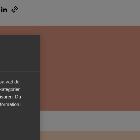
Kurser & utbildningar
Påverkansarbete
Bli medlem
Logga in på
Arbetsgivarguiden
äsa vad de
Sök på almega.se
 kategorier
läsaren. Du
formation i
Press
In English
Cookie-inställningar