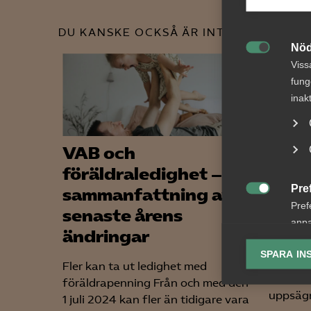
DU KANSKE OCKSÅ ÄR INTRESSERAD AV
Nöd

Viss
fung
inak
VAB och
Tvis
föräldraledighet – en
lön 
Pre
sammanfattning av
upps

Pref
senaste årens
bema
anpa
ändringar
lagr
AD 2026
SPARA IN
framgår
Fler kan ta ut ledighet med
Ana
arbetst
föräldrapenning Från och med den

Anal
uppsägn
1 juli 2024 kan fler än tidigare vara
info