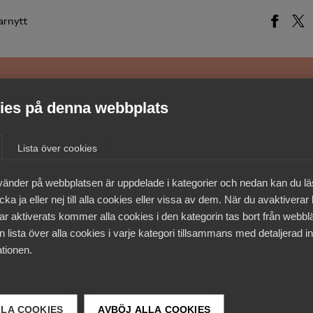
arnytt
medlemmar
es på denna webbplats
Lista över cookies
vänder på webbplatsen är uppdelade i kategorier och nedan kan du l
ka ja eller nej till alla cookies eller vissa av dem. När du avaktiverar
ar aktiverats kommer alla cookies i den kategorin tas bort från webb
 lista över alla cookies i varje kategori tillsammans med detaljerad in
tionen.
LLA COOKIES
AVBÖJ ALLA COOKIES