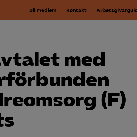
Bli medlem
Kontakt
Arbetsgivargui
­avtalet med
­förbunden
dreomsorg (F)
ts