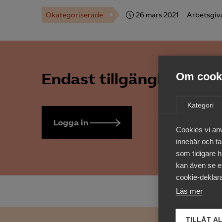
Okategoriserade
26 mars 2021
Arbetsgiv
Endast tillgänglig för 
Om cooki
Kategori
Logga in
Bli medlem
Cookies vi an
innebär och tac
som tidigare h
kan även se en
cookie-deklara
Läs mer
TILLÅT A