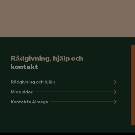
Google Analytics
Microsoft Clarity
knadsförings-cookies
nadsförings-cookies används för att spåra gester på olika webbplatser 
 relevanta och engagerande annonser.
Rådgivning, hjälp och
Google Ads
kontakt
Meta Pixel
Rådgivning och hjälp
YouTube
Mina sidor
LinkedIn Insight
Kontakta Almega
Leadfeeder
Microsoft Ads