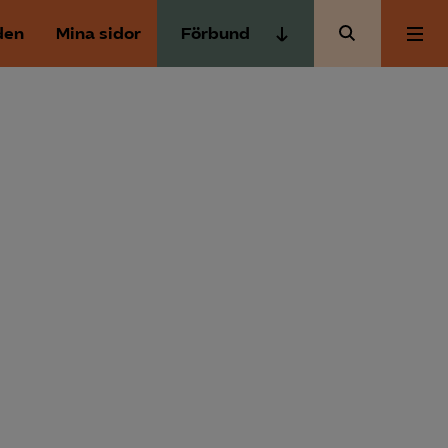
den
Mina sidor
Förbund
Almega Tjänste­förbunden
Om Almega
Almega Tjänste­företagen
Almega Utbildning
Aktuellt
Innovations­företagen
Kompetens­företagen
Medlemskapet
Medie­företagen
Säkerhets­företagen
Mina sidor
Tåg­företagen
Kontakt
Vård­företagarna