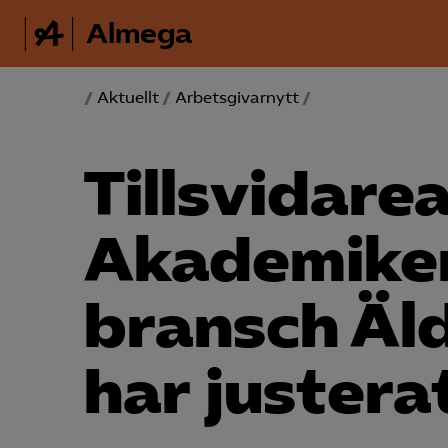
Almega
/
Aktuellt
/
Arbetsgivarnytt
/
Tillsvidare
Akademiker
bransch Äl
har justera