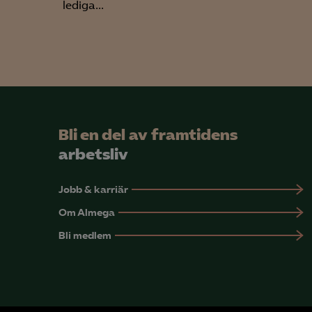
lediga...
Mar

Mark
visa
Bli en del av framtidens
arbetsliv
Jobb & karriär
Om Almega
Bli medlem