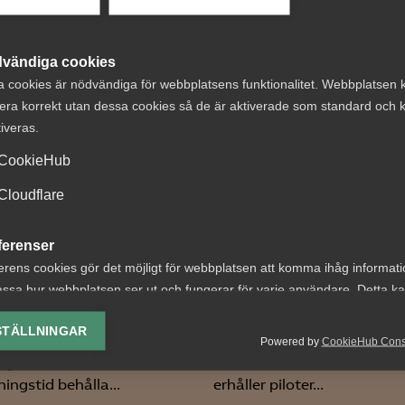
 DETTA?
vändiga cookies
a cookies är nödvändiga för webbplatsens funktionalitet. Webbplatsen 
era korrekt utan dessa cookies så de är aktiverade som standard och k
tiveras.
CookieHub
t om avtalsenlig
AD: Pilot hade rät
Cloudflare
under
kompensation tr
ferenser
ägningstid i
föräldraledighet
erens cookies gör det möjligt för webbplatsen att komma ihåg informat
nningsföretag
under sommaren
ssa hur webbplatsen ser ut och fungerar för varje användare. Detta k
ing av vald valuta, region, språk eller färgschema.
 nr 8 Av byggavtalet
AD 2026 nr 24 Enligt en
STÄLLNINGAR
 att en uppsagd
bestämmelse i kollektivavta
Powered by
CookieHub Con
lys-cookies
agare har rätt att under
SAS och Svensk Pilotföreni
yseringscookies hjälper oss förbättra webbplatsen genom att samla oc
ingstid behålla...
erhåller piloter...
rmation om hur den används.