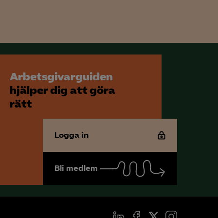
för att kunna
Arbetsgivarguiden
hjälper dig att göra
rätt
Logga in
Bli medlem