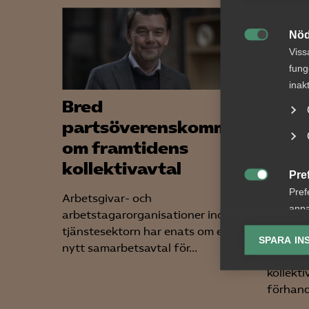
Nöd

Viss
fung
inak
Bred
AD-
partsöverenskommelse
Upps
om framtidens
EU-d
kollektivavtal
bris
Pre
förh

Pref
Arbetsgivar- och
arbe
anpa
arbetstagarorganisationer inom
lagr
tjänstesektorn har enats om ett
AD 2026
SPARA IN
nytt samarbetsavtal för...
arbetsg
Ana

kollekti
Anal
förhand
info