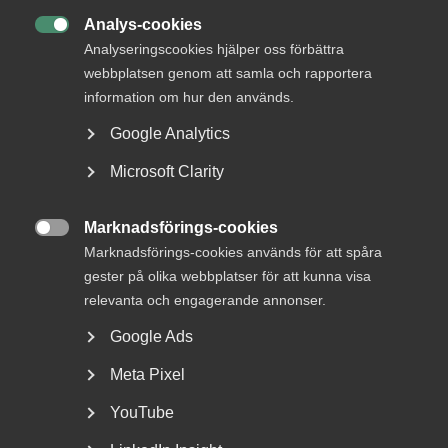
Analys-cookies

Analyseringscookies hjälper oss förbättra
webbplatsen genom att samla och rapportera
information om hur den används.
Google Analytics
Vad händer i frågan om
Microsoft Clarity
lönetransparensdirektivet?
Regeringen backade från sin lagrådsremiss om EU:s
Marknadsförings-cookies

lönetransparensdirektiv efter kritik, bland annat från...
Marknadsförings-cookies används för att spåra
gester på olika webbplatser för att kunna visa
relevanta och engagerande annonser.
Google Ads
Meta Pixel
YouTube