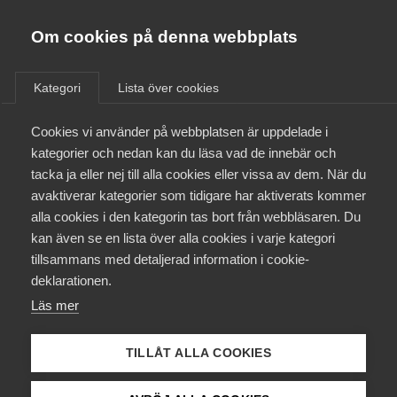
Almega
Förbund
Om cookies på denna webbplats
Almega Tjänste­förbunden
/
Aktuellt
/
Arbetsgivarnytt
/
Om Almega
Kategori
Lista över cookies
Almega Tjänste­företagen
Aktuellt
Cookies vi använder på webbplatsen är uppdelade i
Almega Utbildning
Lönerevision hemservice­
kategorier och nedan kan du läsa vad de innebär och
avtalet
Innovations­företagen
tacka ja eller nej till alla cookies eller vissa av dem. När du
Medlemskapet
avaktiverar kategorier som tidigare har aktiverats kommer
Kompetens­företagen
alla cookies i den kategorin tas bort från webbläsaren. Du
Mina sidor
Okategoriserade
11 februari 2021
Arbetsgivarnytt
kan även se en lista över alla cookies i varje kategori
Medie­företagen
tillsammans med detaljerad information i cookie-
Kontakt
Säkerhets­företagen
deklarationen.
Läs mer
Tåg­företagen
Kurser & utbildningar
Vård­företagarna
TILLÅT ALLA COOKIES
Påverkansarbete
Endast tillgänglig för