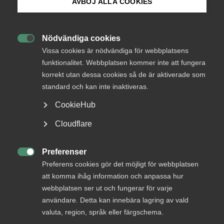
medlemmar
AVBÖJ ALLA COOKIES
Bli medlem
Nödvändiga cookies
Logga in

Logga in på Arbetsgivarguiden
Vissa cookies är nödvändiga för webbplatsens
funktionalitet. Webbplatsen kommer inte att fungera
korrekt utan dessa cookies så de är aktiverade som
Sök på almega.se
Bli medlem
standard och kan inte inaktiveras.
CookieHub
Press
Cloudflare
In English
Cookie-inställningar
Preferenser

Preferens cookies gör det möjligt för webbplatsen
DU KANSKE OCKSÅ ÄR INTRESSERAD AV
att komma ihåg information och anpassa hur
DETTA?
webbplatsen ser ut och fungerar för varje
användare. Detta kan innebära lagring av vald
valuta, region, språk eller färgschema.