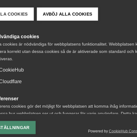
LLA COOKIES
AVBÖJ ALLA COOKIES
vändiga cookies
a cookies är nödvändiga för webbplatsens funktionalitet. Webbplatsen 
era korrekt utan dessa cookies så de är aktiverade som standard och k
 DETTA?
tiveras.
CookieHub
Cloudflare
ferenser
erna om
7 svar om
erens cookies gör det möjligt för webbplatsen att komma ihåg informat
ssa hur webbplatsen ser ut och fungerar för varje användare. Detta k
transparens
arbetstidsförko
ing av vald valuta, region, språk eller färgschema.
ts upp
STÄLLNINGAR
Kortare arbetstid låter bra
Powered by
CookieHub Con
lys-cookies