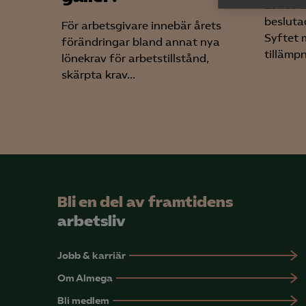
Lönetra

Anal
besluta
För arbetsgivare innebär årets
info
Syftet m
förändringar bland annat nya
tillämpn
lönekrav för arbetstillstånd,
skärpta krav...
Mar

Mark
visa
Bli en del av framtidens
arbetsliv
Jobb & karriär
Om Almega
Bli medlem