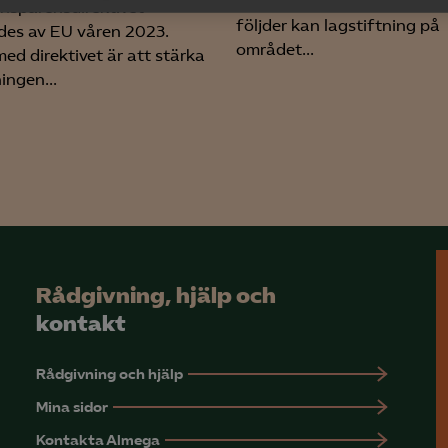
vad är egentligen sant och 
nsparensdirektivet
yseringscookies hjälper oss förbättra webbplatsen genom att samla oc
följder kan lagstiftning på
des av EU våren 2023.
rmation om hur den används.
området...
ed direktivet är att stärka
ingen...
Google Analytics
Microsoft Clarity
knadsförings-cookies
nadsförings-cookies används för att spåra gester på olika webbplatser 
 relevanta och engagerande annonser.
Google Ads
Rådgivning, hjälp och
Meta Pixel
kontakt
YouTube
LinkedIn Insight
Rådgivning och hjälp
Mina sidor
Leadfeeder
Kontakta Almega