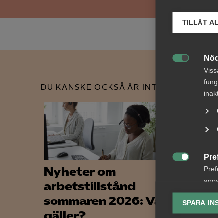
TILLÅT A
Nöd

Viss
fung
DU KANSKE OCKSÅ ÄR INTRESSERAD AV
inak
Pre

Nyheter om
Regl
Pref
anpa
arbetstillstånd
löne
lagr
sommaren 2026: Vad
skju
SPARA IN
gäller?
Ana