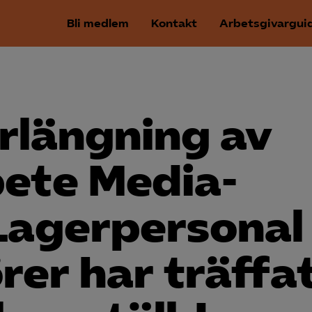
Bli medlem
Kontakt
Arbetsgivargui
rlängning av
bete Media­
Lager­personal
rer har träffa