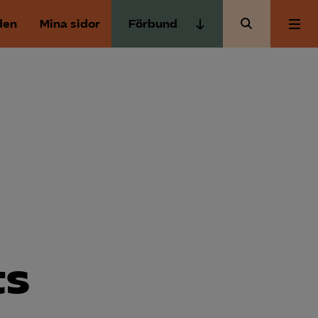
den
Mina sidor
Förbund
Almega Tjänste­förbunden
Om Almega
Almega Tjänste­företagen
Almega Utbildning
Aktuellt
Innovations­företagen
Kompetens­företagen
Medlemskapet
Medie­företagen
Säkerhets­företagen
Mina sidor
Tåg­företagen
ts
Kontakt
Vård­företagarna