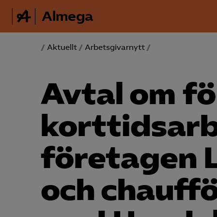
Almega
/
Aktuellt
/
Arbetsgivarnytt
/
Avtal om fö
korttidsar
företagen 
och chauffö