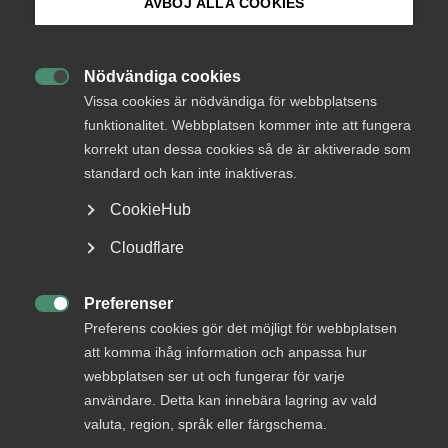
AVBÖJ ALLA COOKIES
Bli medlem
Nödvändiga cookies
Endast tillgänglig för

Logga in på Arbetsgivarguiden
Vissa cookies är nödvändiga för webbplatsens
medlemmar
funktionalitet. Webbplatsen kommer inte att fungera
korrekt utan dessa cookies så de är aktiverade som
Sök på almega.se
standard och kan inte inaktiveras.
Logga in
CookieHub
Press
Cloudflare
In English
Bli medlem
Cookie-inställningar
Preferenser

Preferens cookies gör det möjligt för webbplatsen
att komma ihåg information och anpassa hur
webbplatsen ser ut och fungerar för varje
användare. Detta kan innebära lagring av vald
valuta, region, språk eller färgschema.