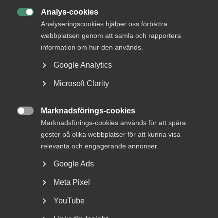
DU KANSKE OCKSÅ ÄR INTRESSERAD AV
Analys-cookies
DETTA?

Analyseringscookies hjälper oss förbättra
webbplatsen genom att samla och rapportera
information om hur den används.
Google Analytics
Microsoft Clarity
Marknadsförings-cookies

Marknadsförings-cookies används för att spåra
Nyheter om arbetstillstånd
gester på olika webbplatser för att kunna visa
sommaren 2026: Vad gäller?
relevanta och engagerande annonser.
Google Ads
För arbetsgivare innebär årets förändringar bland annat
nya lönekrav för arbetstillstånd, skärpta krav...
Meta Pixel
YouTube