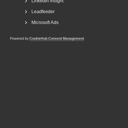
LinkedIn Insight
Leadfeeder
Microsoft Ads
Powered by
CookieHub Consent Management
Almega: Undantagen från
lönegolvet räcker inte
Regeringens besked om undantag från det höjda
lönegolvet för arbetskraftsinvandring riskerar att
hämma...