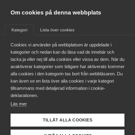
Almega
Förbund
Om cookies på denna webbplats
Almega Tjänste­förbunden
/
Aktuellt
/
Arbetsgivarnytt
/
Om Almega
Kategori
Lista över cookies
Almega Tjänste­företagen
Aktuellt
Cookies vi använder på webbplatsen är uppdelade i
Almega Utbildning
Avtal om förlängning av
kategorier och nedan kan du läsa vad de innebär och
korttidsarbete har träffats
Innovations­företagen
tacka ja eller nej till alla cookies eller vissa av dem. När du
Medlemskapet
Almega Tjänste­företagen
avaktiverar kategorier som tidigare har aktiverats kommer
Kompetens­företagen
Lager­personal och chaufförer
alla cookies i den kategorin tas bort från webbläsaren. Du
Mina sidor
kan även se en lista över alla cookies i varje kategori
Medie­företagen
med Handelsanställdas
tillsammans med detaljerad information i cookie-
Förbund
Kontakt
Säkerhets­företagen
deklarationen.
Läs mer
Tåg­företagen
Kurser & utbildningar
Okategoriserade
2 februari 2021
Arbetsgivarnytt
Vård­företagarna
TILLÅT ALLA COOKIES
Påverkansarbete