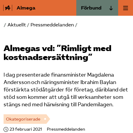
Almega
Förbund
Almega Tjänste­förbunden
/
Aktuellt
/
Pressmeddelanden
/
Om Almega
Almega Tjänste­företagen
Aktuellt
Almega Utbildning
Almegas vd: ”Rimligt med
kostnadsersättning”
Innovations­företagen
Medlemskapet
Kompetens­företagen
I dag presenterade finansminister Magdalena
Mina sidor
Medie­företagen
Andersson och näringsminister Ibrahim Baylan
förstärkta stödåtgärder för företag, däribland det
Kontakt
Säkerhets­företagen
stöd som kommer att utgå till verksamheter som
Tåg­företagen
stängs ned med hänvisning till Pandemilagen.
Kurser & utbildningar
Vård­företagarna
Okategoriserade
Påverkansarbete
23 februari 2021
Pressmeddelanden