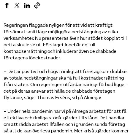
Bli medlem
Regeringen flaggade nyligen för att vid ett kraftigt
Logga in på Arbetsgivarguiden
försämrat smittläge möjliggöra nedstängning av olika
verksamheter. Nu presenteras även hur stödet kopplat till
detta skulle se ut. Förslaget innebär en full
Sök på almega.se
kostnadsersättning och inkluderar även de drabbade
företagens lönekostnader.
Press
– Det är positivt och högst rimligtatt företag som drabbas
av totala nedstängningar ska få full kostnadsersättning
In English
från staten. Om regeringen utfärdar näringsförbud ligger
Cookie-inställningar
det på deras ansvar att hålla de drabbade företagen
flytande, säger Thomas Erséus, vd på Almega:
– Under hela pandemin har vi på Almega arbetat för att få
effektiva och rimliga stödåtgärder till stånd. Det handlar
om att rädda arbetstillfällen och i grunden sunda företag
så att de kan överleva pandemin. Mer krisåtgärder kommer