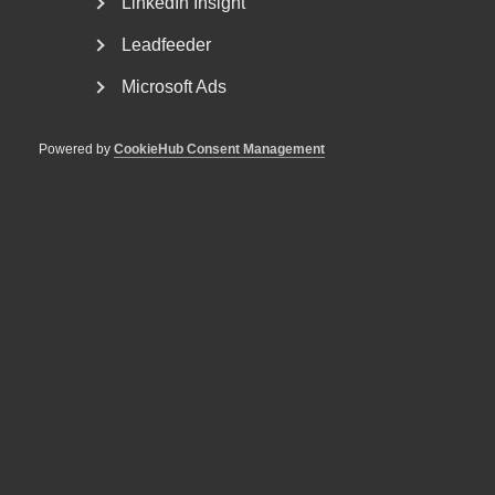
LinkedIn Insight
Leadfeeder
Microsoft Ads
Powered by
CookieHub Consent Management
Nybildat råd för tjänstesektorns
kompetensbehov
Almega har i dag tillsammans med ett brett antal
fackförbund och arbetsgivarorganisationer bildat
Tjänstesektorns...