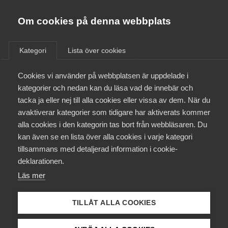
Almega
Förbund
Om cookies på denna webbplats
Almega Tjänste­förbunden
/
Aktuellt
/
Pressmeddelanden
/
Om Almega
Kategori
Lista över cookies
Almega Tjänste­företagen
Aktuellt
Cookies vi använder på webbplatsen är uppdelade i
Almega Utbildning
Nytt kollektivavtal tecknade
kategorier och nedan kan du läsa vad de innebär och
inom kommunikation med
Innovations­företagen
tacka ja eller nej till alla cookies eller vissa av dem. När du
Medlemskapet
SEKO
avaktiverar kategorier som tidigare har aktiverats kommer
Kompetens­företagen
alla cookies i den kategorin tas bort från webbläsaren. Du
Mina sidor
kan även se en lista över alla cookies i varje kategori
Medie­företagen
Almega Tjänsteförbunden har tecknat nytt
tillsammans med detaljerad information i cookie-
kollektivavtal inom kommunikation med SEKO. Det
Kontakt
Säkerhets­företagen
deklarationen.
nya avtalet ryms inom märket och inkluderar både
Läs mer
Tåg­företagen
löneökningar och ökade pensionsavsättningar.
Kurser & utbildningar
Vård­företagarna
TILLÅT ALLA COOKIES
Okategoriserade
Påverkansarbete
7 januari 2021
Pressmeddelanden