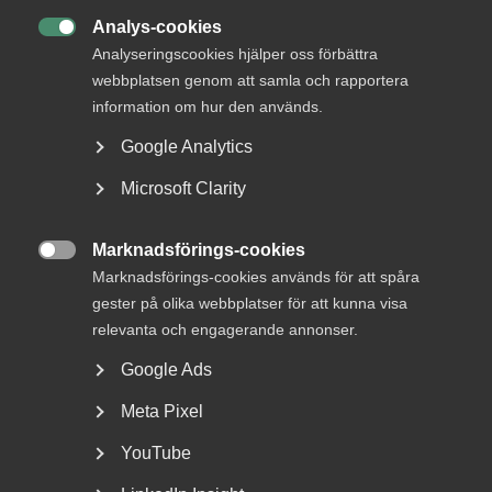
Almega strävar efter de bästa förutsättningarna för både
Analys-cookies

företagare och medarbetare. Att erbjuda attraktiva villkor
Analyseringscookies hjälper oss förbättra
är avgörande för tjänsteföretagens framgång.
webbplatsen genom att samla och rapportera
Tillsammans skapar vi en bra arbetsmarknad: under
information om hur den används.
avtalsförhandlingarna, men framförallt varje dag på
arbetsplatserna i samtal mellan företagare och
Google Analytics
medarbetare. I avtalsrörelsen 2020 tecknar Almega
Microsoft Clarity
sammanlagt 130 avtal, flest av alla
arbetsgivarorganisationer.
Marknadsförings-cookies

Marknadsförings-cookies används för att spåra
gester på olika webbplatser för att kunna visa
Publicerad:
7 januari 2021
relevanta och engagerande annonser.
Senast uppdaterad:
7 januari 2021
Google Ads
Meta Pixel
YouTube
DU KANSKE OCKSÅ ÄR INTRESSERAD AV
DETTA?