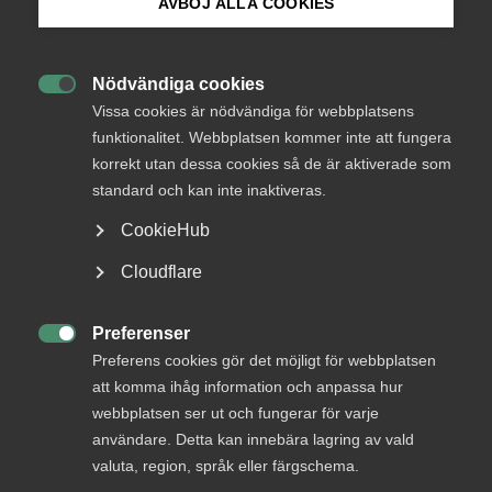
AVBÖJ ALLA COOKIES
Bli medlem
Nödvändiga cookies
– Det känns givetvis mycket bra att vi har kommit i mål

Logga in på Arbetsgivarguiden
Vissa cookies är nödvändiga för webbplatsens
med förhandlingarna. Dialogen har varit konstruktiv och vi
funktionalitet. Webbplatsen kommer inte att fungera
har återigen kunnat enas om avtal som ligger inom de
korrekt utan dessa cookies så de är aktiverade som
Sök på almega.se
ramar som arbetsmarknadens parter är överens om, säger
standard och kan inte inaktiveras.
Einar Humlin, ansvarig förhandlare för Almega
Tjänsteförbunden.
CookieHub
Press
Avtalet gäller från och med 1 januari 2021 och sträcker sig
Cloudflare
till 31 juli 2023. Vidare innebär det löneökningar med 2,7
In English
procent från den 1 mars 2021 och 2,0 procent från den 1
Cookie-inställningar
Preferenser
augusti 2022. Ökade avsättningar till Flexpension sker

Preferens cookies gör det möjligt för webbplatsen
därutöver med 0,3 procent från den 1 mars 2021 och 0,4
att komma ihåg information och anpassa hur
procent från den 1 augusti 2022.
webbplatsen ser ut och fungerar för varje
användare. Detta kan innebära lagring av vald
Avtalet omfattar ett 20-tal företag med totalt omkring 23
000 medarbetare.
valuta, region, språk eller färgschema.