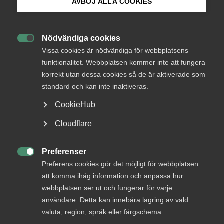
AVBÖJ ALLA COOKIES
Endast tillgänglig för
Bli medlem
medlemmar
Nödvändiga cookies

Logga in på Arbetsgivarguiden
Vissa cookies är nödvändiga för webbplatsens
funktionalitet. Webbplatsen kommer inte att fungera
Logga in
korrekt utan dessa cookies så de är aktiverade som
Sök på almega.se
standard och kan inte inaktiveras.
CookieHub
Bli medlem
Press
Cloudflare
In English
Cookie-inställningar
Preferenser

Preferens cookies gör det möjligt för webbplatsen
att komma ihåg information och anpassa hur
webbplatsen ser ut och fungerar för varje
DU KANSKE OCKSÅ ÄR INTRESSERAD AV
användare. Detta kan innebära lagring av vald
valuta, region, språk eller färgschema.
DETTA?