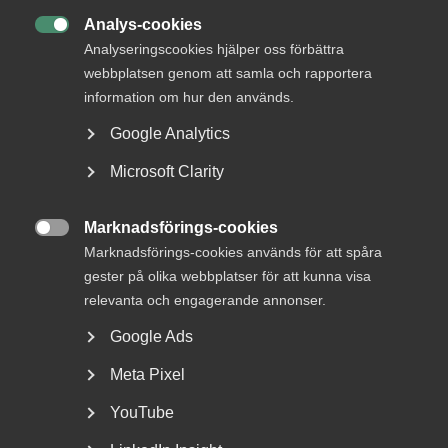
Analys-cookies

Analyseringscookies hjälper oss förbättra
webbplatsen genom att samla och rapportera
information om hur den används.
Google Analytics
Microsoft Clarity
Almega lanserar en ny tjänst
Marknadsförings-cookies
inom upphandlingsrådgivning

Marknadsförings-cookies används för att spåra
gester på olika webbplatser för att kunna visa
Vad är bakgrunden till att Almega har tagit fram en
relevanta och engagerande annonser.
rådgivning kring offentlig upphandling? – Offentlig...
Google Ads
Meta Pixel
YouTube