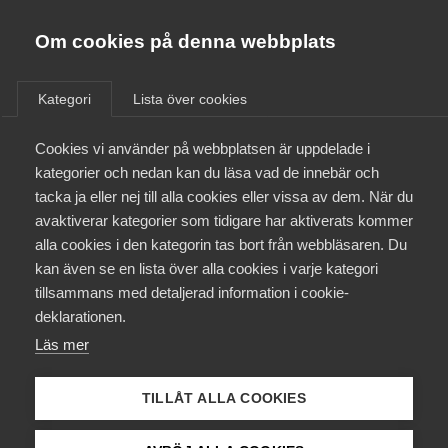
Almega
Förbund
Om cookies på denna webbplats
Almega Tjänste­förbunden
/
Aktuellt
/
Arbetsgivarnytt
/
Om Almega
Kategori
Lista över cookies
Almega Tjänste­företagen
Aktuellt
Cookies vi använder på webbplatsen är uppdelade i
Almega Utbildning
Information om Vård­
kategorier och nedan kan du läsa vad de innebär och
företagarnas nytecknade
Innovations­företagen
tacka ja eller nej till alla cookies eller vissa av dem. När du
Medlemskapet
avtal med Kommunal för
avaktiverar kategorier som tidigare har aktiverats kommer
Kompetens­företagen
Äldreomsorg (F)
alla cookies i den kategorin tas bort från webbläsaren. Du
Mina sidor
kan även se en lista över alla cookies i varje kategori
Medie­företagen
tillsammans med detaljerad information i cookie-
Kontakt
Säkerhets­företagen
deklarationen.
Okategoriserade
15 januari 2021
Arbetsgivarnytt
Läs mer
Tåg­företagen
Kurser & utbildningar
Vård­företagarna
TILLÅT ALLA COOKIES
Påverkansarbete