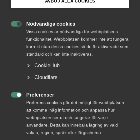
medlemmar
AVBÖJ ALLA COOKIES
Bli medlem
Nödvändiga cookies
Logga in

Logga in på Arbetsgivarguiden
Vissa cookies är nödvändiga för webbplatsens
funktionalitet. Webbplatsen kommer inte att fungera
korrekt utan dessa cookies så de är aktiverade som
Sök på almega.se
Bli medlem
standard och kan inte inaktiveras.
CookieHub
Press
Cloudflare
In English
Cookie-inställningar
Preferenser

Preferens cookies gör det möjligt för webbplatsen
DU KANSKE OCKSÅ ÄR INTRESSERAD AV
att komma ihåg information och anpassa hur
DETTA?
webbplatsen ser ut och fungerar för varje
användare. Detta kan innebära lagring av vald
valuta, region, språk eller färgschema.