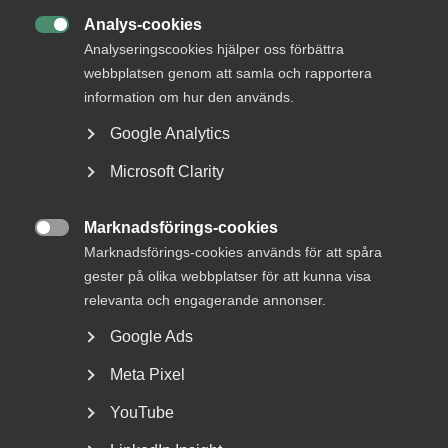
Analys-cookies

Analyseringscookies hjälper oss förbättra
webbplatsen genom att samla och rapportera
information om hur den används.
Google Analytics
Varsel om blockad ansågs
Microsoft Clarity
tillräckligt tydligt – inget brott
mot 45 § MBL
Marknadsförings-cookies

Marknadsförings-cookies används för att spåra
AD 2026 nr 32 En arbetstagarorganisation varslade en
gester på olika webbplatser för att kunna visa
arbetsgivarorganisation om en stridsåtgärd
(sympatiåtgärd)...
relevanta och engagerande annonser.
Google Ads
Meta Pixel
YouTube