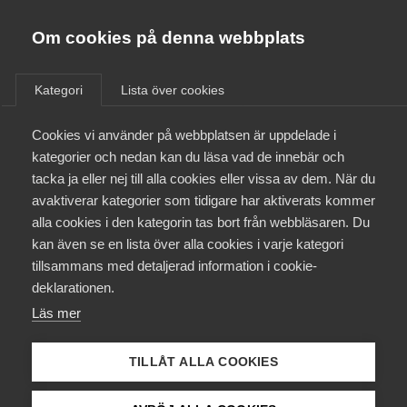
Almega
Förbund
Om cookies på denna webbplats
Almega Tjänste­förbunden
/
Aktuellt
/
Arbetsgivarnytt
/
Om Almega
Kategori
Lista över cookies
Almega Tjänste­företagen
Aktuellt
Cookies vi använder på webbplatsen är uppdelade i
Almega Utbildning
Information om Kommunals
kategorier och nedan kan du läsa vad de innebär och
konfliktvarsel
Innovations­företagen
tacka ja eller nej till alla cookies eller vissa av dem. När du
Medlemskapet
avaktiverar kategorier som tidigare har aktiverats kommer
Kompetens­företagen
alla cookies i den kategorin tas bort från webbläsaren. Du
Mina sidor
Okategoriserade
13 januari 2021
Arbetsgivarnytt
kan även se en lista över alla cookies i varje kategori
Medie­företagen
tillsammans med detaljerad information i cookie-
Kontakt
Säkerhets­företagen
deklarationen.
Läs mer
Tåg­företagen
Kurser & utbildningar
Vård­företagarna
TILLÅT ALLA COOKIES
Påverkansarbete
Endast tillgänglig för