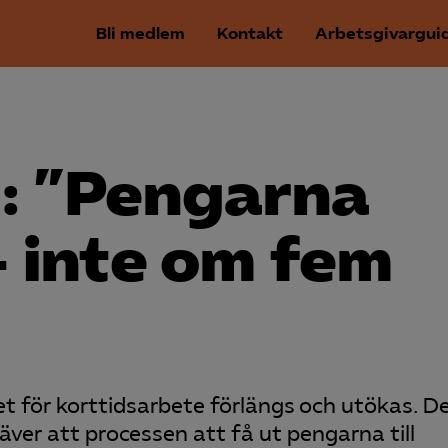
Bli medlem
Kontakt
Arbetsgivargui
: ”Pengarna
 inte om fem
t för korttidsarbete förlängs och utökas. De
ver att processen att få ut pengarna till