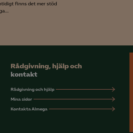
tidigt finns det mer stöd
a...
Meta Pixel
YouTube
LinkedIn Insight
Leadfeeder
Microsoft Ads
Rådgivning, hjälp och
kontakt
Rådgivning och hjälp
Mina sidor
Kontakta Almega