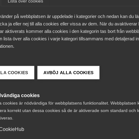
Lista över cookies
öden betalas ut preliminärt för att sedan justeras och gra
vänder på webbplatsen är uppdelade i kategorier och nedan kan du l
ka ja eller nej till alla cookies eller vissa av dem. När du avaktiverar
m Almega tillsammans med fackförbundet Sveriges Ingenjö
ar aktiverats kommer alla cookies i den kategorin tas bort från webb
n i december.
 lista över alla cookies i varje kategori tillsammans med detaljerad in
tionen.
skrivelse men jag hoppas och tror att regeringen har uppf
t för sin överlevnad i snart ett år. Pengarna behövs nu, in
LLA COOKIES
AVBÖJ ALLA COOKIES
vändiga cookies
a cookies är nödvändiga för webbplatsens funktionalitet. Webbplatsen 
era korrekt utan dessa cookies så de är aktiverade som standard och k
tiveras.
CookieHub