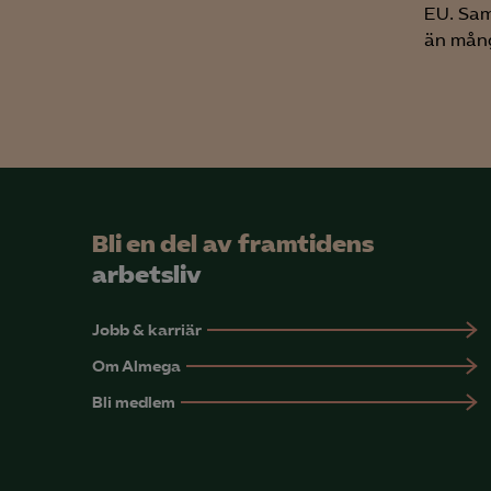
EU. Sam
än mång
Bli en del av framtidens
arbetsliv
Jobb & karriär
Om Almega
Bli medlem