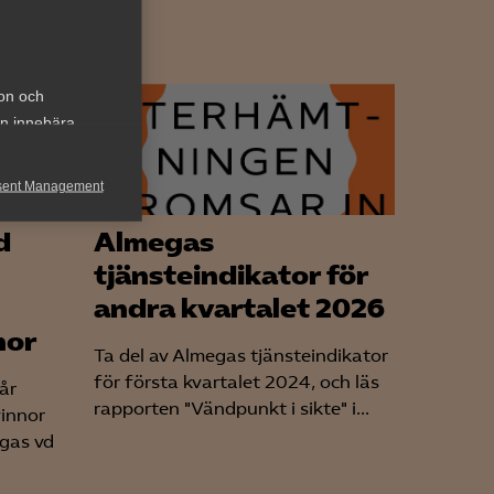
ion och
an innebära
sent Management
h rapportera
d
Almegas
tjänsteindikator för
andra kvartalet 2026
nor
Ta del av Almegas tjänsteindikator
för första kvartalet 2024, och läs
 år
rapporten "Vändpunkt i sikte" i...
vinnor
för att kunna
egas vd