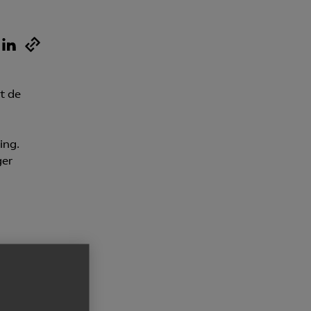
Kurser & utbildningar
Påverkansarbete
t de
Bli medlem
ing.
Logga in på
Arbetsgivarguiden
ger
Sök på almega.se
Press
ätt
In English
Cookie-inställningar