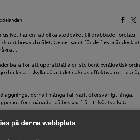
ddelanden
gslivet har en rad olika stödpaket till drabbade företag
 skjutit bredvid målet. Gemensamt för de flesta är dock at
åkrati.
nder bara för att upprätthålla en stelbent byråkratisk ordn
re håller att skylla på att det saknas effektiva rutiner, sä
dläggningstiderna i många fall varit oförsvarligt långa.
 uppemot fem månader på besked från Tillväxtverket.
gen måste snabbas upp. Vi kräver att de företag som har r
es på denna webbplats
r knappast några orimliga krav att ställa på en myndighet,