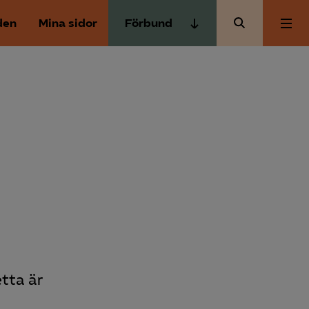
den
Mina sidor
Förbund
Almega Tjänste­förbunden
Om Almega
Almega Tjänste­företagen
Almega Utbildning
Aktuellt
Innovations­företagen
Kompetens­företagen
Medlemskapet
Medie­företagen
Säkerhets­företagen
Mina sidor
Tåg­företagen
Kontakt
Vård­företagarna
tta är