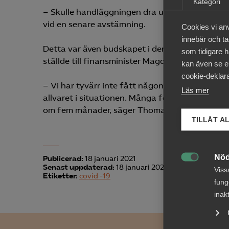
Kategori
– Skulle handläggningen dra ut på tiden får st
vid en senare avstämning.
Cookies vi an
innebär och tac
Detta var även budskapet i den hemställan so
som tidigare h
ställde till finansminister Magdalena Andersso
kan även se en
cookie-deklara
– Vi har tyvärr inte fått någon respons på vår 
Läs mer
allvaret i situationen. Många företag har kämpa
om fem månader, säger Thomas Erséus.
TILLÅT A
Nöd
Publicerad:
18 januari 2021

Senast uppdaterad:
18 januari 2021
Viss
Etiketter:
covid -19
fung
inak