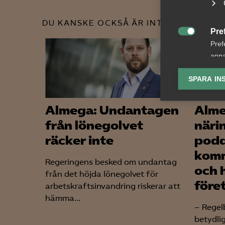
DU KANSKE OCKSÅ ÄR INTRESSERAD AV
Pre

Pref
anpa
lagr
SPARA IN
Ana

Anal
Almega: Undantagen
Alm
info
från lönegolvet
näri
räcker inte
podd
komm
Regeringens besked om undantag
och 
från det höjda lönegolvet för
Mar
före
arbetskraftsinvandring riskerar att

Mark
hämma...
visa
– Regel
betydli