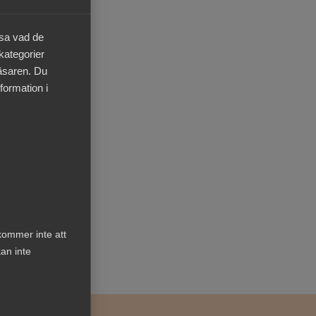
nskas
äsa vad de
 kategorier
rer
läsaren. Du
formation i
attat
te
kommer inte att
an inte