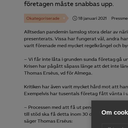
företagen måste snabbas upp.
Okategoriserade
18 januari 2021
Pressme
Alltsedan pandemin lamslog stora delar av närin
presenterats. Vissa har fungerat väl, andra har
varit förenade med mycket regelkrångel och byr
– Vi får inte låta i grunden sunda företag gå u
Krisen har pågått såpass länge att det inte läng
Thomas Erséus, vd för Almega.
Kritiken har även varit mycket hård mot att han
Exempelvis har tusentals företag fått vänta i
– Processen med att få ut pengarna till företa
Om cooki
till stöd ska få detta inom 30 dagar. Och det ä
säger Thomas Erséus: