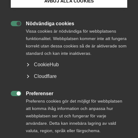
AVBÖJ ALLA COOKIES
Bli medlem
Nödvändiga cookies
Endast tillgänglig för

Logga in på Arbetsgivarguiden
Vissa cookies är nödvändiga för webbplatsens
medlemmar
funktionalitet. Webbplatsen kommer inte att fungera
korrekt utan dessa cookies så de är aktiverade som
Sök på almega.se
standard och kan inte inaktiveras.
Logga in
CookieHub
Press
Cloudflare
In English
Bli medlem
Cookie-inställningar
Preferenser

Preferens cookies gör det möjligt för webbplatsen
att komma ihåg information och anpassa hur
webbplatsen ser ut och fungerar för varje
användare. Detta kan innebära lagring av vald
valuta, region, språk eller färgschema.