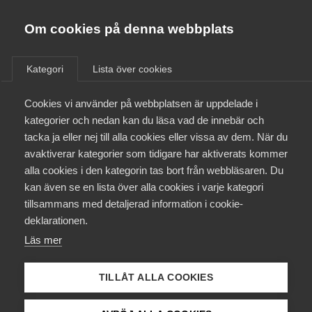
Almega
Förbund
Om cookies på denna webbplats
Almega Tjänste­förbunden
/
Aktuellt
/
Arbetsgivarnytt
/
Om Almega
Kategori
Lista över cookies
Almega Tjänste­företagen
Aktuellt
Cookies vi använder på webbplatsen är uppdelade i
Almega Utbildning
Nytt avtal med Unionen och
kategorier och nedan kan du läsa vad de innebär och
Akademiker-förbunden
Innovations­företagen
tacka ja eller nej till alla cookies eller vissa av dem. När du
Medlemskapet
(Gröna avtalet) för tiden 1
avaktiverar kategorier som tidigare har aktiverats kommer
Kompetens­företagen
december 2020 – 30 april
alla cookies i den kategorin tas bort från webbläsaren. Du
Mina sidor
kan även se en lista över alla cookies i varje kategori
Medie­företagen
2023
tillsammans med detaljerad information i cookie-
Kontakt
Säkerhets­företagen
deklarationen.
Läs mer
Tåg­företagen
Okategoriserade
Kurser & utbildningar
9 december 2020
Arbetsgivarnytt
Vård­företagarna
TILLÅT ALLA COOKIES
Påverkansarbete