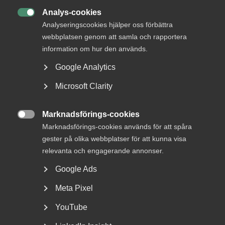
DU KANSKE OCKSÅ ÄR INTRESSERAD AV
Analys-cookies
DETTA?

Analyseringscookies hjälper oss förbättra
webbplatsen genom att samla och rapportera
information om hur den används.
Google Analytics
Microsoft Clarity
Marknadsförings-cookies

Marknadsförings-cookies används för att spåra
Regeringen får kritik av Almega i
gester på olika webbplatser för att kunna visa
Lag & Avtal
relevanta och engagerande annonser.
Google Ads
Nyligen meddelades att regeringen senarelägger de
lagändringar som ska genomföra EU:s
Meta Pixel
lönetransparensdirektiv....
YouTube