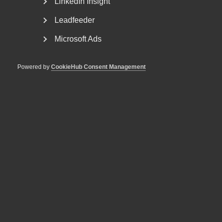
LinkedIn Insight
Leadfeeder
Microsoft Ads
Powered by
CookieHub Consent Management
Bred partsöverenskommelse om
framtidens kollektivavtal
Arbetsgivar- och arbetstagarorganisationer inom
tjänstesektorn har enats om ett nytt samarbetsavtal
för...