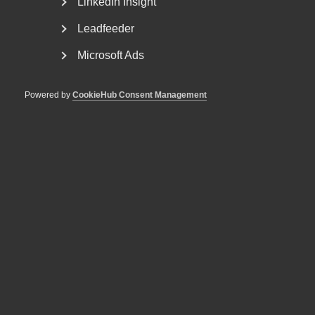
LinkedIn Insight
Leadfeeder
Microsoft Ads
Powered by
CookieHub Consent Management
Tvist om avtalsenlig lön under
uppsägningstid i
bemanningsföretag
AD 2026 nr 8 Av byggavtalet framgår att en uppsagd
arbetstagare har rätt att under uppsägningstid behålla...