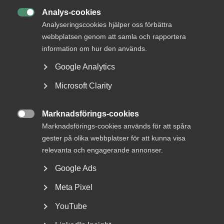
DU KANSKE OCKSÅ ÄR INTRESSERAD AV
Analys-cookies
DETTA?

Analyseringscookies hjälper oss förbättra
webbplatsen genom att samla och rapportera
information om hur den används.
Google Analytics
Microsoft Clarity
Marknadsförings-cookies

Marknadsförings-cookies används för att spåra
Bred partsöverenskommelse om
gester på olika webbplatser för att kunna visa
framtidens kollektivavtal
relevanta och engagerande annonser.
Google Ads
Arbetsgivar- och arbetstagarorganisationer inom
tjänstesektorn har enats om ett nytt samarbetsavtal
Meta Pixel
för...
YouTube