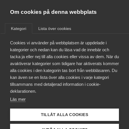
Almega
Förbund
Om cookies på denna webbplats
Almega Tjänste­förbunden
/
Aktuellt
/
Arbetsgivarnytt
/
Om Almega
Kategori
Lista över cookies
Almega Tjänste­företagen
Aktuellt
Cookies vi använder på webbplatsen är uppdelade i
Almega Utbildning
Nytt avtal med Unionen
kategorier och nedan kan du läsa vad de innebär och
avseende tjänstemän vid
Innovations­företagen
tacka ja eller nej till alla cookies eller vissa av dem. När du
Medlemskapet
dagstidningar (Blå avtalet)
avaktiverar kategorier som tidigare har aktiverats kommer
Kompetens­företagen
för tiden 1 januari 2021 – 31
alla cookies i den kategorin tas bort från webbläsaren. Du
Mina sidor
kan även se en lista över alla cookies i varje kategori
Medie­företagen
maj 2023
tillsammans med detaljerad information i cookie-
Kontakt
Säkerhets­företagen
deklarationen.
Läs mer
Tåg­företagen
Okategoriserade
Kurser & utbildningar
17 december 2020
Arbetsgivarnytt
Vård­företagarna
TILLÅT ALLA COOKIES
Påverkansarbete