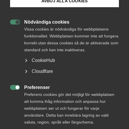
AVBÖJ ALLA COOKIES
Bli medlem
Nödvändiga cookies
Endast tillgänglig för

Logga in på Arbetsgivarguiden
Vissa cookies är nödvändiga för webbplatsens
medlemmar
funktionalitet. Webbplatsen kommer inte att fungera
korrekt utan dessa cookies så de är aktiverade som
Sök på almega.se
standard och kan inte inaktiveras.
Logga in
CookieHub
Press
Cloudflare
In English
Bli medlem
Cookie-inställningar
Preferenser

Preferens cookies gör det möjligt för webbplatsen
att komma ihåg information och anpassa hur
webbplatsen ser ut och fungerar för varje
användare. Detta kan innebära lagring av vald
valuta, region, språk eller färgschema.