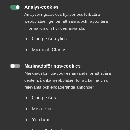
förbättringar av de allmänna villkoren, säger Marcus
Analys-cookies
Lindström, förhandlingschef på Almega Städföretagen:

Analyseringscookies hjälper oss förbättra
webbplatsen genom att samla och rapportera
– Bland annat har nattarbetsförbudet slopats och
företagen får dessutom förenklade regler kring korta
information om hur den används.
visstidsanställningar och schemaändringar. Det är viktiga
Google Analytics
förändringar som underlättar företagens verksamhet,
vilket i slutändan gynnar både företag och medarbetare
Microsoft Clarity
Avtalen sträcker sig över 29 månader och har ett
Marknadsförings-cookies
sammanvägt avtalsvärde om 5,4 procent, vilket är vad

Marknadsförings-cookies används för att spåra
arbetsmarknadens parter är överens om.
gester på olika webbplatser för att kunna visa
– Som alltid i förhandlingar handlar det om ett givande och
relevanta och engagerande annonser.
ett tagande, och summerar vi villkoren i det nya avtalet är
Google Ads
vi nöjda med resultatet, säger Marcus Lindström.
Meta Pixel
Avtalen omfattar närmare 1 000 företag med totalt
omkring 35 000 medarbetare.
YouTube