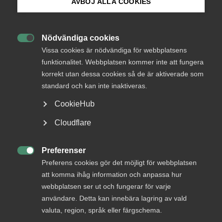
AVBÖJ ALLA COOKIES
Bli medlem
Nya städavtal klart med
Fastighets och SEKO
Nödvändiga cookies

Logga in på Arbetsgivarguiden
Vissa cookies är nödvändiga för webbplatsens
funktionalitet. Webbplatsen kommer inte att fungera
Almega Städföretagen har idag tecknat ett nytt
korrekt utan dessa cookies så de är aktiverade som
Sök på almega.se
kollektivavtal med Fastighetsanställdas Förbund
standard och kan inte inaktiveras.
och SEKO. Det nya städavtalet sträcker sig över 29
månader.
CookieHub
Press
Cloudflare
Arbetsgivarfrågor
In English
18 december 2020
Pressmeddelanden
Cookie-inställningar
Preferenser

Preferens cookies gör det möjligt för webbplatsen
att komma ihåg information och anpassa hur
webbplatsen ser ut och fungerar för varje
– Det har varit tuffa förhandlingar. Från arbetsgivarhåll
användare. Detta kan innebära lagring av vald
har vi gått med på en låglönesatsning som är värd 0,3
valuta, region, språk eller färgschema.
procent, men vi har samtidigt uppnått flera viktiga