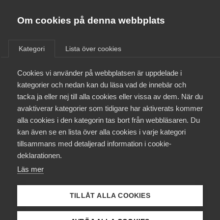
Almega
Förbund
Om cookies på denna webbplats
Almega Tjänste­förbunden
/
Aktuellt
/
Pressmeddelanden
/
Om Almega
Kategori
Lista över cookies
Almega Tjänste­företagen
Aktuellt
Cookies vi använder på webbplatsen är uppdelade i
Almega Utbildning
kategorier och nedan kan du läsa vad de innebär och
Innovations­företagen
tacka ja eller nej till alla cookies eller vissa av dem. När du
Medlemskapet
avaktiverar kategorier som tidigare har aktiverats kommer
Kompetens­företagen
alla cookies i den kategorin tas bort från webbläsaren. Du
Mina sidor
kan även se en lista över alla cookies i varje kategori
Medie­företagen
tillsammans med detaljerad information i cookie-
Kontakt
Säkerhets­företagen
deklarationen.
Läs mer
Tåg­företagen
Kurser & utbildningar
Vård­företagarna
TILLÅT ALLA COOKIES
Påverkansarbete
Marcus Lindström, förhandlingschef på Almega Städföretagen