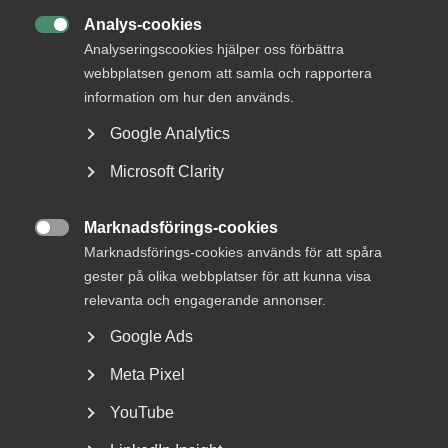
Analys-cookies

Analyseringscookies hjälper oss förbättra
webbplatsen genom att samla och rapportera
information om hur den används.
Google Analytics
Bred partsöverenskommelse om
Microsoft Clarity
framtidens kollektivavtal
Marknadsförings-cookies

Arbetsgivar- och arbetstagarorganisationer inom
Marknadsförings-cookies används för att spåra
tjänstesektorn har enats om ett nytt samarbetsavtal
gester på olika webbplatser för att kunna visa
för...
relevanta och engagerande annonser.
Google Ads
Meta Pixel
YouTube