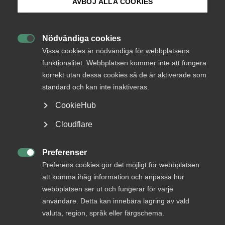
AVBÖJ ALLA COOKIES
medlemmar
Bli medlem
Nödvändiga cookies

Logga in på Arbetsgivarguiden
Vissa cookies är nödvändiga för webbplatsens
Logga in
funktionalitet. Webbplatsen kommer inte att fungera
korrekt utan dessa cookies så de är aktiverade som
Sök på almega.se
standard och kan inte inaktiveras.
Bli medlem
CookieHub
Press
Cloudflare
In English
Cookie-inställningar
Preferenser

Preferens cookies gör det möjligt för webbplatsen
att komma ihåg information och anpassa hur
DU KANSKE OCKSÅ ÄR INTRESSERAD AV
webbplatsen ser ut och fungerar för varje
DETTA?
användare. Detta kan innebära lagring av vald
valuta, region, språk eller färgschema.