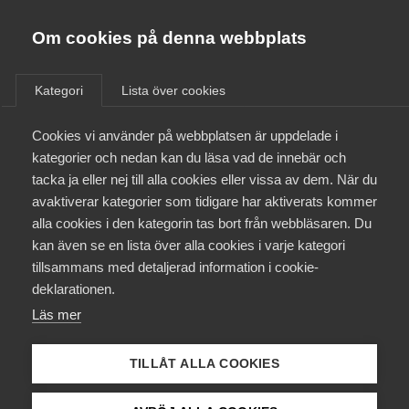
Almega
Förbund
Om cookies på denna webbplats
Almega Tjänste­förbunden
/
Aktuellt
/
Arbetsgivarnytt
/
Om Almega
Kategori
Lista över cookies
Almega Tjänste­företagen
Aktuellt
Cookies vi använder på webbplatsen är uppdelade i
Almega Utbildning
Avtalsförhandlingarna med
kategorier och nedan kan du läsa vad de innebär och
Kommunal fortsätter i januari
Innovations­företagen
tacka ja eller nej till alla cookies eller vissa av dem. När du
Medlemskapet
avaktiverar kategorier som tidigare har aktiverats kommer
Kompetens­företagen
alla cookies i den kategorin tas bort från webbläsaren. Du
Mina sidor
Okategoriserade
kan även se en lista över alla cookies i varje kategori
Medie­företagen
tillsammans med detaljerad information i cookie-
22 december 2020
Arbetsgivarnytt
Kontakt
Säkerhets­företagen
deklarationen.
Läs mer
Tåg­företagen
Kurser & utbildningar
Vård­företagarna
TILLÅT ALLA COOKIES
Påverkansarbete
Endast tillgänglig för