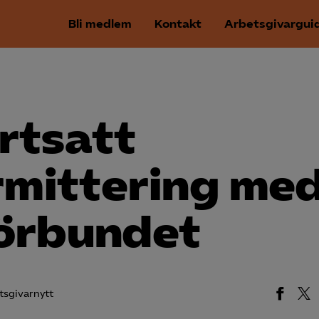
Bli medlem
Kontakt
Arbetsgivargui
rtsatt
rmittering me
förbundet
tsgivarnytt