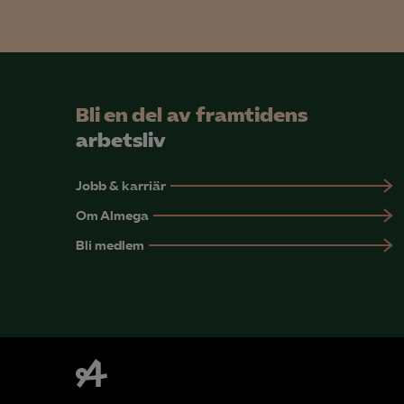
Mar

Mark
Bli en del av framtidens
visa
arbetsliv
Jobb & karriär
Om Almega
Bli medlem