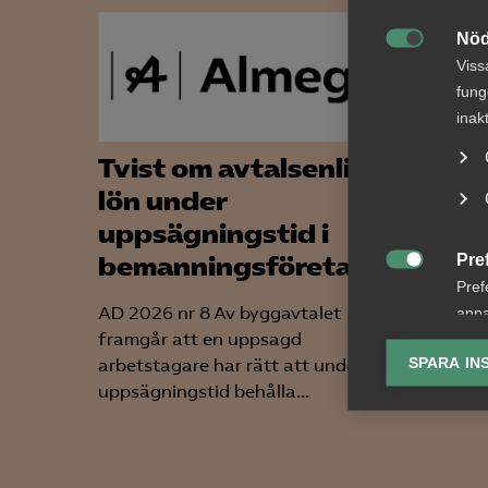
Nöd

Viss
fung
inak
Tvist om avtalsenlig
Nyhe
lön under
arbe
uppsägningstid i
somm
Pre
bemanningsföretag
gäll

Pref
AD 2026 nr 8 Av byggavtalet
För arb
anpa
framgår att en uppsagd
förändr
lagr
SPARA IN
arbetstagare har rätt att under
lönekrav
uppsägningstid behålla...
skärpta 
Ana

Anal
info