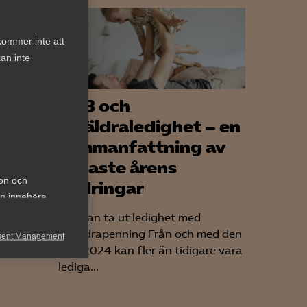
kommer inte att
an inte
VAB och
mmelse
föräldraledighet – en
sammanfattning av
senaste årens
ion och
ändringar
an innebära
 inom
Fler kan ta ut ledighet med
m ett
föräldrapenning Från och med den
sent Management
1 juli 2024 kan fler än tidigare vara
h rapportera
lediga...