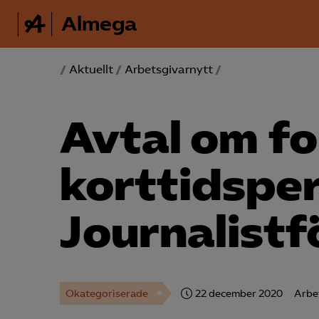
Almega
/
Aktuellt
/
Arbetsgivarnytt
/
Avtal om fo
korttidspe
Journalist­
Okategoriserade
22 december 2020
Arbe