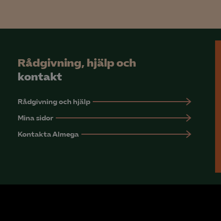
Microsoft Clarity
knadsförings-cookies
nadsförings-cookies används för att spåra gester på olika webbplatser 
Rådgivning, hjälp och
 relevanta och engagerande annonser.
kontakt
Google Ads
Rådgivning och hjälp
Meta Pixel
Mina sidor
YouTube
Kontakta Almega
LinkedIn Insight
Leadfeeder
Microsoft Ads