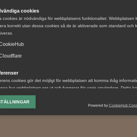
vändiga cookies
a cookies är nödvändiga för webbplatsens funktionalitet. Webbplatsen 
era korrekt utan dessa cookies så de är aktiverade som standard och k
tiveras.
CookieHub
ter om
Bred
tstillstånd
partsöverensko
Cloudflare
aren 2026: Vad
om framtidens
ferenser
er?
kollektivavtal
erens cookies gör det möjligt för webbplatsen att komma ihåg informat
etsgivare innebär årets
Arbetsgivar- och
ssa hur webbplatsen ser ut och fungerar för varje användare. Detta k
ingar bland annat nya
arbetstagarorganisationer
ing av vald valuta, region, språk eller färgschema.
STÄLLNINGAR
 för arbetstillstånd,
tjänstesektorn har enats o
Powered by
CookieHub Con
krav...
nytt samarbetsavtal för...
lys-cookies
yseringscookies hjälper oss förbättra webbplatsen genom att samla oc
rmation om hur den används.
Google Analytics