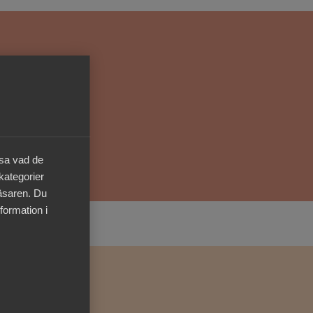
Kurser & utbildningar
Påverkansarbete
Bli medlem
Logga in på
äsa vad de
Arbetsgivarguiden
 kategorier
läsaren. Du
Sök på almega.se
formation i
Press
In English
Cookie-inställningar