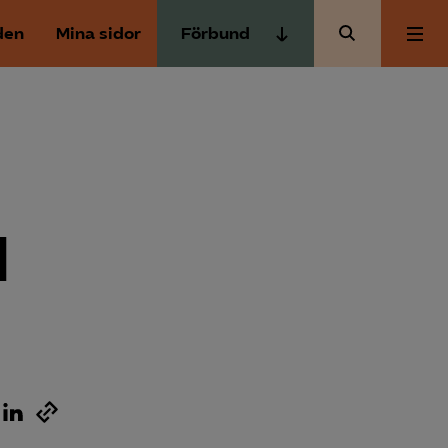
den
Mina sidor
Förbund
Almega Tjänste­förbunden
Om Almega
Almega Tjänste­företagen
Almega Utbildning
Aktuellt
Innovations­företagen
Kompetens­företagen
d
Medlemskapet
Medie­företagen
Säkerhets­företagen
Mina sidor
Tåg­företagen
Kontakt
Vård­företagarna