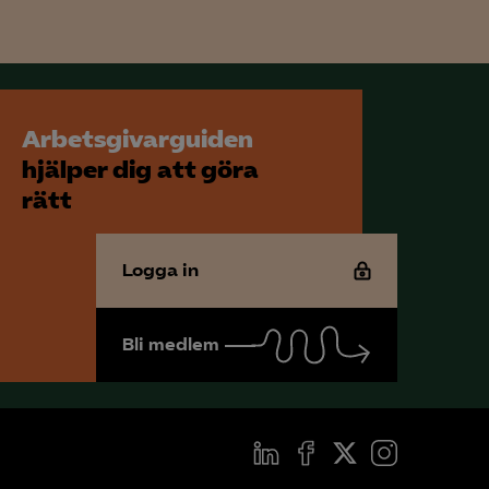
för att kunna
Arbetsgivarguiden
hjälper dig att göra
rätt
Logga in
Bli medlem