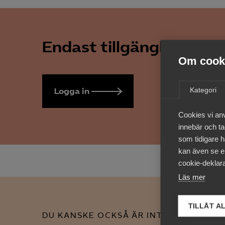
Endast tillgänglig för 
Om cooki
Kategori
Logga in
Bli medlem
Cookies vi an
innebär och tac
som tidigare h
kan även se en
cookie-deklara
Läs mer
TILLÅT A
DU KANSKE OCKSÅ ÄR INTRESSERAD AV