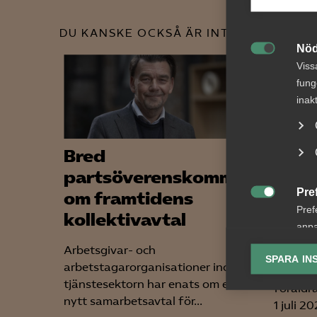
DU KANSKE OCKSÅ ÄR INTRESSERAD AV
Nöd

Viss
fung
inak
Bred
VAB 
partsöverenskommelse
förä
Pre
om framtidens
samm

Pref
kollektivavtal
sena
anpa
ändr
lagr
Arbetsgivar- och
SPARA IN
arbetstagarorganisationer inom
Fler ka
Ana
tjänstesektorn har enats om ett
föräldr

Anal
nytt samarbetsavtal för...
1 juli 2
info