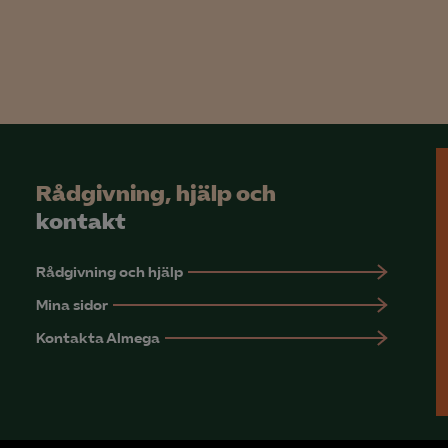
Google Analytics
Microsoft Clarity
knadsförings-cookies
nadsförings-cookies används för att spåra gester på olika webbplatser 
 relevanta och engagerande annonser.
Rådgivning, hjälp och
Google Ads
kontakt
Meta Pixel
Rådgivning och hjälp
YouTube
Mina sidor
LinkedIn Insight
Kontakta Almega
Leadfeeder
Microsoft Ads