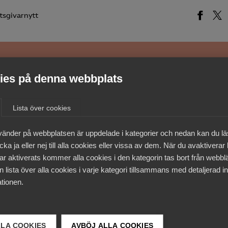
tsgivarnytt
medlemmar
es på denna webbplats
Lista över cookies
vänder på webbplatsen är uppdelade i kategorier och nedan kan du l
ka ja eller nej till alla cookies eller vissa av dem. När du avaktiverar
ar aktiverats kommer alla cookies i den kategorin tas bort från webb
 lista över alla cookies i varje kategori tillsammans med detaljerad in
tionen.
LLA COOKIES
AVBÖJ ALLA COOKIES