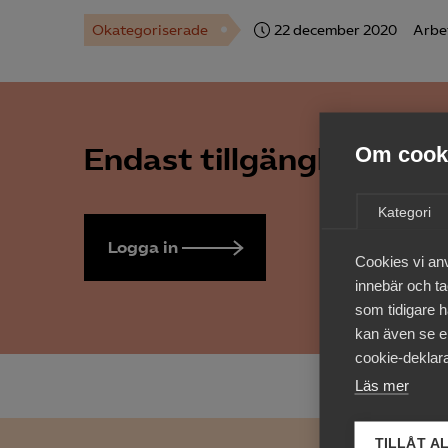
Okategoriserade
22 december 2020
Arbe
Endast tillgänglig för 
Om cooki
Kategori
Logga in
Bli medlem
Cookies vi an
innebär och tac
som tidigare h
kan även se en
cookie-deklara
Läs mer
TILLÅT A