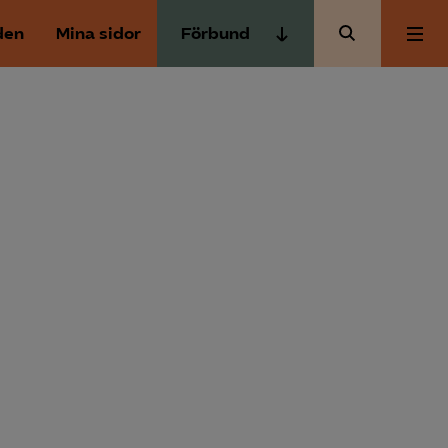
den
Mina sidor
Förbund
Almega Tjänste­förbunden
Om Almega
Almega Tjänste­företagen
Almega Utbildning
Aktuellt
Innovations­företagen
Kompetens­företagen
Medlemskapet
Medie­företagen
Säkerhets­företagen
Mina sidor
Tåg­företagen
Kontakt
Vård­företagarna