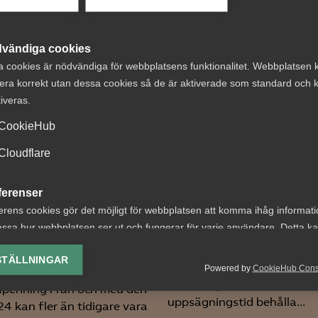
 DETTA?
vändiga cookies
a cookies är nödvändiga för webbplatsens funktionalitet. Webbplatsen 
era korrekt utan dessa cookies så de är aktiverade som standard och k
tiveras.
CookieHub
Cloudflare
och
Tvist om avtalsen
ldraledighet – en
lön under
ferenser
anfattning av
uppsägningstid i
erens cookies gör det möjligt för webbplatsen att komma ihåg informat
ste årens
bemanningsföre
ssa hur webbplatsen ser ut och fungerar för varje användare. Detta k
ingar
ing av vald valuta, region, språk eller färgschema.
AD 2026 nr 8 Av byggavtal
STÄLLNINGAR
framgår att en uppsagd
Powered by
CookieHub Con
n ta ut ledighet med
lys-cookies
arbetstagare har rätt att u
apenning Från och med den
yseringscookies hjälper oss förbättra webbplatsen genom att samla oc
uppsägningstid behålla...
024 kan fler än tidigare vara
rmation om hur den används.