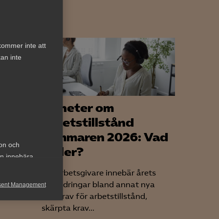
kommer inte att
an inte
lig
Nyheter om
arbetstillstånd
sommaren 2026: Vad
ion och
tag
gäller?
an innebära
et
För arbetsgivare innebär årets
förändringar bland annat nya
sent Management
nder
lönekrav för arbetstillstånd,
h rapportera
skärpta krav...