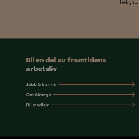
lediga...
Mar

Mark
visa
Bli en del av framtidens
arbetsliv
Jobb & karriär
Om Almega
Bli medlem