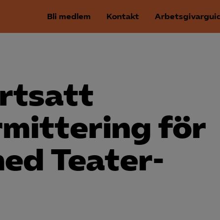
Bli medlem
Kontakt
Arbetsgivargui
rtsatt
mittering för
med Teater­