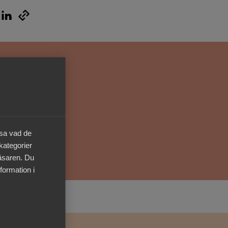
Kurser & utbildningar
Påverkansarbete
Bli medlem
Logga in på
Arbetsgivarguiden
äsa vad de
Sök på almega.se
 kategorier
läsaren. Du
formation i
Press
In English
Cookie-inställningar