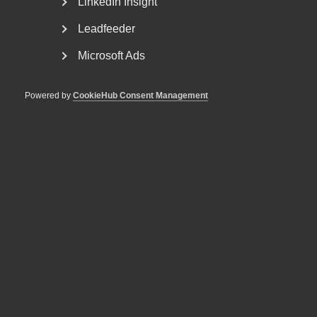
LinkedIn Insight
Leadfeeder
Microsoft Ads
Nyheter om arbetstillstånd
Powered by
CookieHub Consent Management
sommaren 2026: Vad gäller?
För arbetsgivare innebär årets förändringar bland annat
nya lönekrav för arbetstillstånd, skärpta krav...