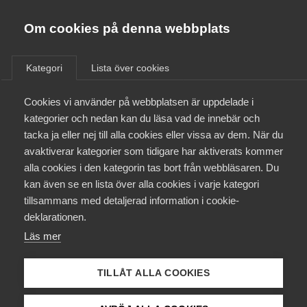
Almega
Förbund
Om cookies på denna webbplats
Almega Tjänste­förbunden
/
Aktuellt
/
Pressmeddelanden
/
Om Almega
Kategori
Lista över cookies
Almega Tjänste­företagen
Aktuellt
Cookies vi använder på webbplatsen är uppdelade i
Almega Utbildning
kategorier och nedan kan du läsa vad de innebär och
Innovations­företagen
tacka ja eller nej till alla cookies eller vissa av dem. När du
Medlemskapet
avaktiverar kategorier som tidigare har aktiverats kommer
Kompetens­företagen
alla cookies i den kategorin tas bort från webbläsaren. Du
Mina sidor
kan även se en lista över alla cookies i varje kategori
Medie­företagen
tillsammans med detaljerad information i cookie-
Kontakt
Säkerhets­företagen
deklarationen.
Läs mer
Tåg­företagen
Kurser & utbildningar
Vård­företagarna
TILLÅT ALLA COOKIES
Påverkansarbete
Stefan Lennström, avtalsansvarig förhandlare för Almega
Fastighetsarbetsgivarna