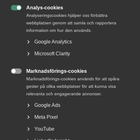
18 november 2020
Pressmeddelanden
Analys-cookies

Analyseringscookies hjälper oss förbättra
webbplatsen genom att samla och rapportera
information om hur den används.
– Det är glädjande att vi kommit överens om ett nytt
kollektivavtal för Fastigheter branschavtal och vi är nöjda
Google Analytics
med att samtliga delar i avtalet ryms inom de ramar
Microsoft Clarity
arbetsmarknadens parter bestämt tillsammans i det så
kallade märket. Det ger stabilitet och bra villkor för både
medarbetare och företag, säger Stefan Lennström,
Marknadsförings-cookies
avtalsansvarig förhandlare för Almega

Marknadsförings-cookies används för att spåra
Fastighetsarbetsgivarna.
gester på olika webbplatser för att kunna visa
relevanta och engagerande annonser.
Avtalet omfattar 1 125 medlemsföretag med omkring 6
500 medarbetare som berörs av avtalet. Sammanlagt
Google Ads
kommer Almega träffa 130 avtal i årets avtalsrörelse, flest
Meta Pixel
av alla arbetsgivarorganisationer.
YouTube
Almega Fastighetsarbetsgivarna är en bransch inom
Almega och en arbetsgivarorganisation för