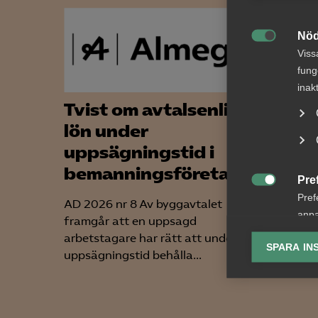
Nöd

Viss
fung
inak
Tvist om avtalsenlig
Alme
lön under
ny t
uppsägningstid i
upph
bemanningsföretag
Pre
Vad är 

Pref
har tag
AD 2026 nr 8 Av byggavtalet
anpa
offentl
framgår att en uppsagd
lagr
Offentli
arbetstagare har rätt att under
SPARA IN
uppsägningstid behålla...
Ana

Anal
info