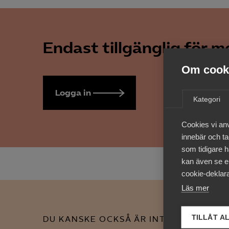
Endast tillgänglig för 
Om cooki
Logga in
Bli medlem
Kategori
Cookies vi an
innebär och tac
som tidigare h
kan även se en
cookie-deklara
Läs mer
TILLÅT A
DU KANSKE OCKSÅ ÄR INTRESSERAD AV