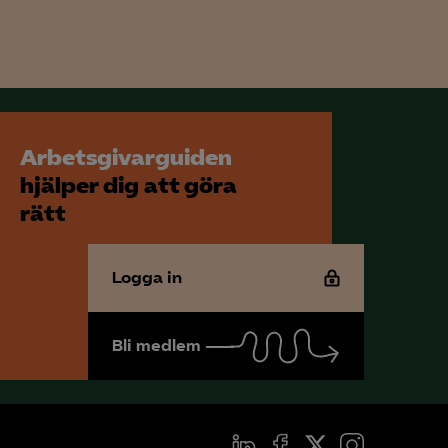
för att kunna
Arbetsgivarguiden
hjälper dig att göra
rätt
Logga in
Bli medlem