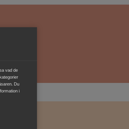
Kurser & utbildningar
Påverkansarbete
Bli medlem
Logga in på
Arbetsgivarguiden
äsa vad de
 kategorier
Sök på almega.se
läsaren. Du
formation i
Press
In English
Cookie-inställningar