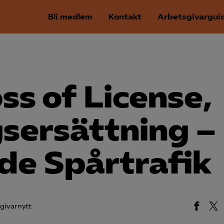
Bli medlem
Kontakt
Arbetsgivargui
ss of License,
gsersättning –
de Spårtrafik
givarnytt