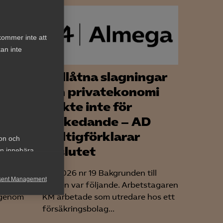
kommer inte att
an inte
Otillåtna slagningar
och privatekonomi
räckte inte för
h
avskedande – AD
gt
ogiltigförklarar
ion och
beslutet
an innebära
ade
AD 2026 nr 19 Bakgrunden till
sent Management
llning
tvisten var följande. Arbetstagaren
 genom
KM arbetade som utredare hos ett
h rapportera
försäkringsbolag...