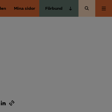
den
Mina sidor
Förbund
Almega Tjänste­förbunden
Om Almega
Almega Tjänste­företagen
Almega Utbildning
Aktuellt
Innovations­företagen
Kompetens­företagen
Medlemskapet
Medie­företagen
Säkerhets­företagen
Mina sidor
Tåg­företagen
Kontakt
Vård­företagarna