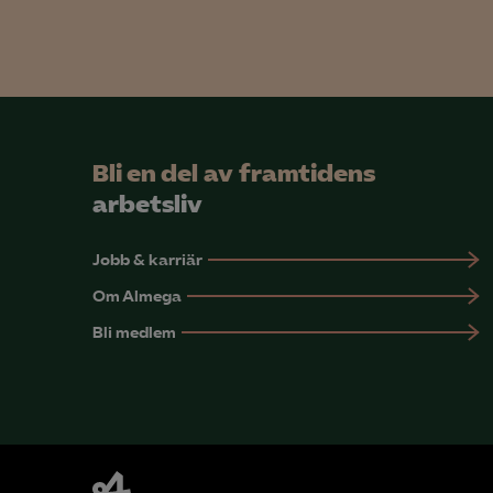
Mar

Mark
Bli en del av framtidens
visa
arbetsliv
Jobb & karriär
Om Almega
Bli medlem