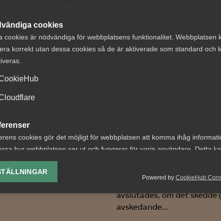
vändiga cookies
a cookies är nödvändiga för webbplatsens funktionalitet. Webbplatsen 
era korrekt utan dessa cookies så de är aktiverade som standard och k
tiveras.
ga lanserar en
Tvist om
CookieHub
jänst inom
anställningens
Cloudflare
andlingsrådgivning
upphörande,
föreningsrätt oc
ferenser
bakgrunden till att Almega
skadestånd enli
erens cookies gör det möjligt för webbplatsen att komma ihåg informat
it fram en rådgivning kring
LAS och MBL
ssa hur webbplatsen ser ut och fungerar för varje användare. Detta k
ig upphandling? –
ing av vald valuta, region, språk eller färgschema.
g...
AD 2026 nr 33 I målet tvist
STÄLLNINGAR
Powered by
CookieHub Con
parterna om när VP:s anstä
lys-cookies
avslutades, om det skedde
yseringscookies hjälper oss förbättra webbplatsen genom att samla oc
avskedande...
rmation om hur den används.