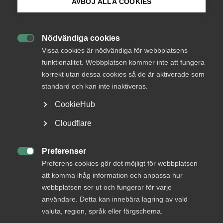
AVBÖJ ALLA COOKIES
Endast tillgänglig för
Bli medlem
medlemmar
Nödvändiga cookies

Logga in på Arbetsgivarguiden
Vissa cookies är nödvändiga för webbplatsens
funktionalitet. Webbplatsen kommer inte att fungera
Logga in
korrekt utan dessa cookies så de är aktiverade som
Sök på almega.se
standard och kan inte inaktiveras.
CookieHub
Bli medlem
Press
Cloudflare
In English
Cookie-inställningar
Preferenser

Preferens cookies gör det möjligt för webbplatsen
att komma ihåg information och anpassa hur
webbplatsen ser ut och fungerar för varje
DU KANSKE OCKSÅ ÄR INTRESSERAD AV
användare. Detta kan innebära lagring av vald
DETTA?
valuta, region, språk eller färgschema.