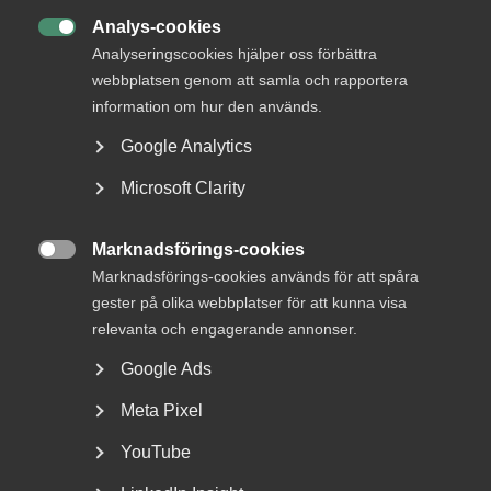
Analys-cookies

Analyseringscookies hjälper oss förbättra
webbplatsen genom att samla och rapportera
information om hur den används.
Google Analytics
Microsoft Clarity
Nyheter om arbetstillstånd
Marknadsförings-cookies
sommaren 2026: Vad gäller?

Marknadsförings-cookies används för att spåra
gester på olika webbplatser för att kunna visa
För arbetsgivare innebär årets förändringar bland annat
nya lönekrav för arbetstillstånd, skärpta krav...
relevanta och engagerande annonser.
Google Ads
Meta Pixel
YouTube