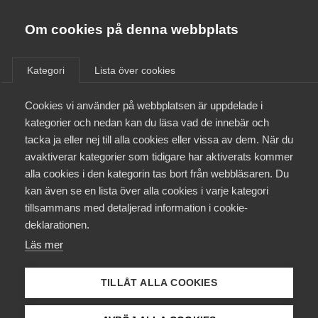
Almega
Förbund
Om cookies på denna webbplats
Almega Tjänste­förbunden
/
Aktuellt
/
Arbetsgivarnytt
/
Om Almega
Kategori
Lista över cookies
Almega Tjänste­företagen
Aktuellt
Cookies vi använder på webbplatsen är uppdelade i
Almega Utbildning
Viktig information inför in­
kategorier och nedan kan du läsa vad de innebär och
rapportering av lönestatistik
Innovations­företagen
tacka ja eller nej till alla cookies eller vissa av dem. När du
Medlemskapet
för september månad 2020
avaktiverar kategorier som tidigare har aktiverats kommer
Kompetens­företagen
alla cookies i den kategorin tas bort från webbläsaren. Du
Mina sidor
kan även se en lista över alla cookies i varje kategori
Medie­företagen
Okategoriserade
tillsammans med detaljerad information i cookie-
Kontakt
Säkerhets­företagen
deklarationen.
9 september 2020
Arbetsgivarnytt
Läs mer
Tåg­företagen
Kurser & utbildningar
Vård­företagarna
TILLÅT ALLA COOKIES
Påverkansarbete