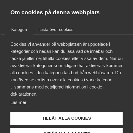
Almega
Förbund
Om cookies på denna webbplats
Almega Tjänste­förbunden
/
Aktuellt
/
Nyheter
/
Om Almega
Kategori
Lista över cookies
Almega Tjänste­företagen
Aktuellt
Cookies vi använder på webbplatsen är uppdelade i
Almega Utbildning
kategorier och nedan kan du läsa vad de innebär och
Innovations­företagen
tacka ja eller nej till alla cookies eller vissa av dem. När du
Medlemskapet
avaktiverar kategorier som tidigare har aktiverats kommer
Kompetens­företagen
alla cookies i den kategorin tas bort från webbläsaren. Du
Mina sidor
kan även se en lista över alla cookies i varje kategori
Medie­företagen
tillsammans med detaljerad information i cookie-
Kontakt
Säkerhets­företagen
deklarationen.
Läs mer
Tåg­företagen
Kurser & utbildningar
Vård­företagarna
TILLÅT ALLA COOKIES
Påverkansarbete