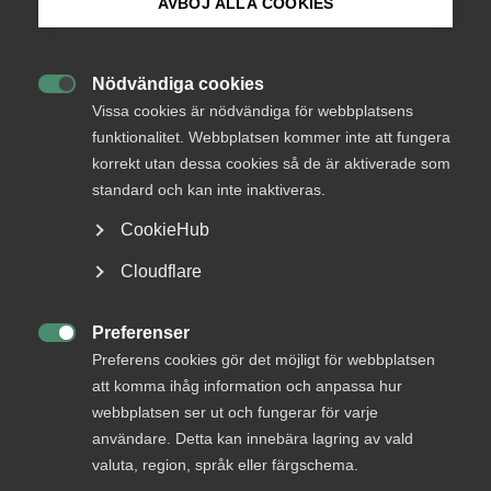
AVBÖJ ALLA COOKIES
Läget i tjänstesektorn –
Almegas tjänsteindikator Q3
Bli medlem
Nödvändiga cookies

Logga in på Arbetsgivarguiden
Det senaste halvåret har varit extremt, inte minst
Vissa cookies är nödvändiga för webbplatsens
funktionalitet. Webbplatsen kommer inte att fungera
för tjänstesektorn. Almegas tredje ordinarie
korrekt utan dessa cookies så de är aktiverade som
Sök på almega.se
tjänsteindikator för året tyder dock på att den
standard och kan inte inaktiveras.
akuta krisen är över. – Efter en viss återhämtning är
tjänsteproduktionen tillbaka på samma nivåer som
CookieHub
2017, säger Almegas chefekonom Patrick Joyce som
Press
Cloudflare
är ansvarig för rapporten.
In English
Cookie-inställningar
Tjänstesektorns betydelse
Preferenser

Preferens cookies gör det möjligt för webbplatsen
21 september 2020
Nyheter
att komma ihåg information och anpassa hur
webbplatsen ser ut och fungerar för varje
användare. Detta kan innebära lagring av vald
MER OM TJÄNSTESEKTORNS BETYDELSE
valuta, region, språk eller färgschema.