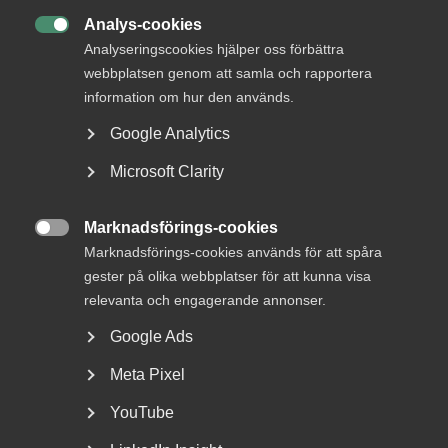
Analys-cookies
16 mars

Analyseringscookies hjälper oss förbättra
Försvarets materialverk efterlyser
webbplatsen genom att samla och rapportera
innovation
information om hur den används.
Google Analytics
Microsoft Clarity
Coronakrisen är unik. Den drabbade först tjänstesektorn
och med en hastighet och kraft som överträffat alla
Marknadsförings-cookies
tidigare ekonomiska kriser. Resebranschen och

Marknadsförings-cookies används för att spåra
besöksnäringen tvärbromsade först. Även
gester på olika webbplatser för att kunna visa
bemanningsföretagen drabbades tidigt och därefter följde
relevanta och engagerande annonser.
bransch efter bransch.
Google Ads
– Under det andra kvartalet föll tjänsteproduktionen med
Meta Pixel
7,5 procent, vilket är det största raset någonsin under ett
kvartal. Nu befinner sig tjänstesektorn i en
YouTube
återhämtningsfas men det är långt kvar tills den är tillbaka
där den var innan pandemin slog till. Coronautbrottet har