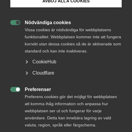
AVBÖJ ALLA COOKIES
medlemmar
Bli medlem
Nödvändiga cookies

Logga in på Arbetsgivarguiden
Vissa cookies är nödvändiga för webbplatsens
Logga in
funktionalitet. Webbplatsen kommer inte att fungera
korrekt utan dessa cookies så de är aktiverade som
Sök på almega.se
standard och kan inte inaktiveras.
Bli medlem
CookieHub
Press
Cloudflare
In English
Cookie-inställningar
Preferenser

Preferens cookies gör det möjligt för webbplatsen
att komma ihåg information och anpassa hur
DU KANSKE OCKSÅ ÄR INTRESSERAD AV
webbplatsen ser ut och fungerar för varje
DETTA?
användare. Detta kan innebära lagring av vald
valuta, region, språk eller färgschema.