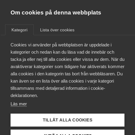
Almega
Förbund
Om cookies på denna webbplats
Almega Tjänste­förbunden
/
Aktuellt
/
Arbetsgivarnytt
/
Om Almega
Kategori
Lista över cookies
Almega Tjänste­företagen
Aktuellt
Cookies vi använder på webbplatsen är uppdelade i
Almega Utbildning
Förbättrad lönestatistik för
kategorier och nedan kan du läsa vad de innebär och
Fastighets­branschen
Innovations­företagen
tacka ja eller nej till alla cookies eller vissa av dem. När du
Medlemskapet
avaktiverar kategorier som tidigare har aktiverats kommer
Kompetens­företagen
alla cookies i den kategorin tas bort från webbläsaren. Du
Mina sidor
Okategoriserade
kan även se en lista över alla cookies i varje kategori
Medie­företagen
tillsammans med detaljerad information i cookie-
16 september 2020
Arbetsgivarnytt
Kontakt
Säkerhets­företagen
deklarationen.
Läs mer
Tåg­företagen
Kurser & utbildningar
Vård­företagarna
TILLÅT ALLA COOKIES
Påverkansarbete
Endast tillgänglig för