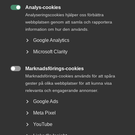
Analys-cookies

Analyseringscookies hjälper oss förbättra
webbplatsen genom att samla och rapportera
information om hur den används.
Google Analytics
Tjänsteindikatorn: tillväxten
Microsoft Clarity
bromsar in – jobbtillväxten
Marknadsförings-cookies
vänder

Marknadsförings-cookies används för att spåra
gester på olika webbplatser för att kunna visa
Den privata tjänstesektorn tappar fart efter en stark
period. Under det senaste året är produktionen...
relevanta och engagerande annonser.
Google Ads
Meta Pixel
YouTube