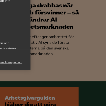
an inte
möts
Unga drabbas när
jobb försvinner – så
förändrar AI
arbetsmarknaden
a, även
på de
Tre år efter genombrottet för
ns.
generativ AI syns de första
ion och
effekterna på den svenska
an innebära
arbetsmarknaden....
sent Management
h rapportera
Arbetsgivarguiden
hjälper dig att göra