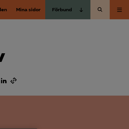
den
Mina sidor
Förbund
Almega Tjänste­förbunden
Om Almega
Almega Tjänste­företagen
Almega Utbildning
v
Aktuellt
Innovations­företagen
Kompetens­företagen
Medlemskapet
Medie­företagen
Säkerhets­företagen
Mina sidor
Tåg­företagen
Kontakt
Vård­företagarna