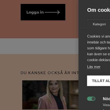
Om cooki
Logga in
Bli medlem
Kategori
Cookies vi an
innebär och tac
som tidigare h
kan även se en
cookie-deklara
Läs mer
DU KANSKE OCKSÅ ÄR INTRESSERAD AV
TILLÅT A
Nöd

Viss