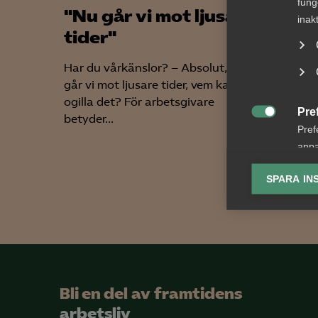
fung
"Nu går vi mot ljusare
Stark
inak
tider"
tjän
AI er
Har du vårkänslor? – Absolut, nu
går vi mot ljusare tider, vem kan
Tillväxt
ogilla det? För arbetsgivare
tjänste
Pre
betyder...
snabbas

Pref
tjänstes
anpa
lagr
SPARA IN
Ana

Anal
info
Bli en del av framtidens
arbetsliv