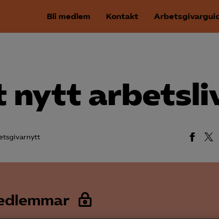
Bli medlem
Kontakt
Arbetsgivargui
t nytt arbetsli
etsgivarnytt
medlemmar