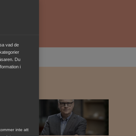
Kurser & utbildningar
Påverkansarbete
äsa vad de
Bli medlem
 kategorier
läsaren. Du
Logga in på
formation i
Arbetsgivarguiden
Sök på almega.se
Press
In English
kommer inte att
Cookie-inställningar