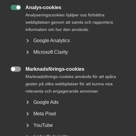
Analys-cookies

Analyseringscookies hjälper oss förbättra
webbplatsen genom att samla och rapportera
information om hur den används.
Google Analytics
Microsoft Clarity
Nyheter om arbetstillstånd
Marknadsförings-cookies
sommaren 2026: Vad gäller?

Marknadsförings-cookies används för att spåra
gester på olika webbplatser för att kunna visa
För arbetsgivare innebär årets förändringar bland annat
nya lönekrav för arbetstillstånd, skärpta krav...
relevanta och engagerande annonser.
Google Ads
Meta Pixel
YouTube