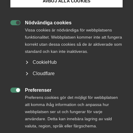
AVBÖJ ALLA COOKIES
Endast tillgänglig för
Bli medlem
medlemmar
Nödvändiga cookies

Logga in på Arbetsgivarguiden
Vissa cookies är nödvändiga för webbplatsens
funktionalitet. Webbplatsen kommer inte att fungera
Logga in
korrekt utan dessa cookies så de är aktiverade som
Sök på almega.se
standard och kan inte inaktiveras.
CookieHub
Bli medlem
Press
Cloudflare
In English
Cookie-inställningar
Preferenser

Preferens cookies gör det möjligt för webbplatsen
att komma ihåg information och anpassa hur
webbplatsen ser ut och fungerar för varje
DU KANSKE OCKSÅ ÄR INTRESSERAD AV
användare. Detta kan innebära lagring av vald
DETTA?
valuta, region, språk eller färgschema.