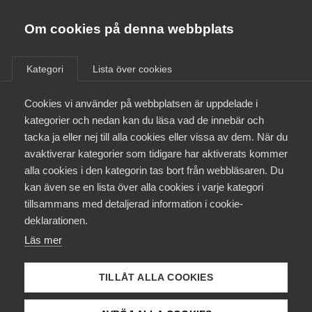
Almega
Förbund
Om cookies på denna webbplats
Almega Tjänste­förbunden
/
Aktuellt
/
Arbetsgivarnytt
/
Om Almega
Kategori
Lista över cookies
Almega Tjänste­företagen
Aktuellt
Cookies vi använder på webbplatsen är uppdelade i
Almega Utbildning
Friskole­avtalet – lönerevision
kategorier och nedan kan du läsa vad de innebär och
för lärare den 1 september
Innovations­företagen
tacka ja eller nej till alla cookies eller vissa av dem. När du
Medlemskapet
2020
avaktiverar kategorier som tidigare har aktiverats kommer
Kompetens­företagen
alla cookies i den kategorin tas bort från webbläsaren. Du
Mina sidor
kan även se en lista över alla cookies i varje kategori
Medie­företagen
Okategoriserade
tillsammans med detaljerad information i cookie-
Kontakt
Säkerhets­företagen
deklarationen.
24 augusti 2020
Arbetsgivarnytt
Läs mer
Tåg­företagen
Kurser & utbildningar
Vård­företagarna
TILLÅT ALLA COOKIES
Påverkansarbete