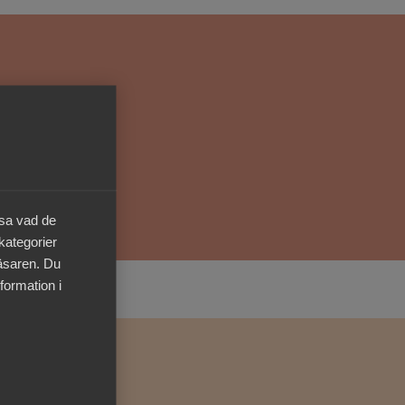
Kurser & utbildningar
Påverkansarbete
Bli medlem
Logga in på
Arbetsgivarguiden
äsa vad de
 kategorier
Sök på almega.se
läsaren. Du
formation i
Press
In English
Cookie-inställningar