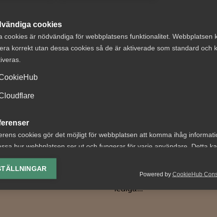
vändiga cookies
a cookies är nödvändiga för webbplatsens funktionalitet. Webbplatsen 
era korrekt utan dessa cookies så de är aktiverade som standard och k
tiveras.
t om avtalsenlig
VAB och
CookieHub
under
föräldraledighet
Cloudflare
ägningstid i
sammanfattning
nningsföretag
senaste årens
ferenser
ändringar
erens cookies gör det möjligt för webbplatsen att komma ihåg informat
 nr 8 Av byggavtalet
ssa hur webbplatsen ser ut och fungerar för varje användare. Detta k
 att en uppsagd
Fler kan ta ut ledighet med
ing av vald valuta, region, språk eller färgschema.
agare har rätt att under
föräldrapenning Från och 
STÄLLNINGAR
ingstid behålla...
Powered by
CookieHub Con
1 juli 2024 kan fler än tidig
lys-cookies
lediga...
yseringscookies hjälper oss förbättra webbplatsen genom att samla oc
rmation om hur den används.