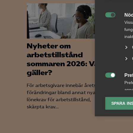
Nöd

Viss
fung
inak
Nyheter om
Tvis
arbetstillstånd
lön 
sommaren 2026: Vad
upps
gäller?
bema
Pre

Pref
För arbetsgivare innebär årets
AD 2026
anpa
förändringar bland annat nya
framgår
lagr
lönekrav för arbetstillstånd,
arbetst
SPARA IN
skärpta krav...
uppsägn
Ana

Anal
info