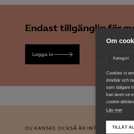
Endast tillgänglig för 
Om cooki
Logga in
Bli medlem
Kategori
Cookies vi an
innebär och tac
som tidigare h
kan även se en
cookie-deklara
Läs mer
TILLÅT A
DU KANSKE OCKSÅ ÄR INTRESSERAD AV