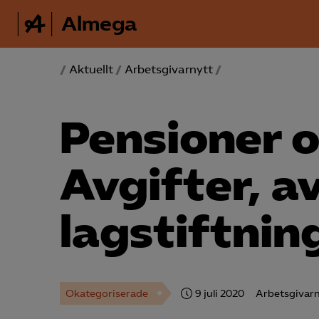
Almega
/
Aktuellt
/
Arbetsgivarnytt
/
Pensioner o
Avgifter, a
lagstiftnin
Okategoriserade
9 juli 2020
Arbetsgivarn