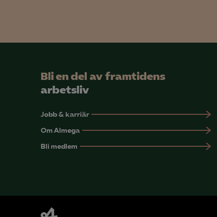
Mar

Mark
Bli en del av framtidens
visa
arbetsliv
Jobb & karriär
Om Almega
Bli medlem