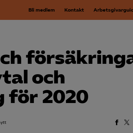
Bli medlem
Kontakt
Arbetsgivargui
ch försäkringa
vtal och
g för 2020
ytt