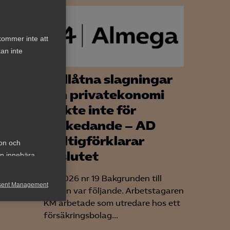
kommer inte att
an inte
Otillåtna slagningar
 – en
och privatekonomi
 av
räckte inte för
avskedande – AD
ogiltigförklarar
ion och
beslutet
an innebära
med den
AD 2026 nr 19 Bakgrunden till
sent Management
are vara
tvisten var följande. Arbetstagaren
KM arbetade som utredare hos ett
h rapportera
försäkringsbolag...