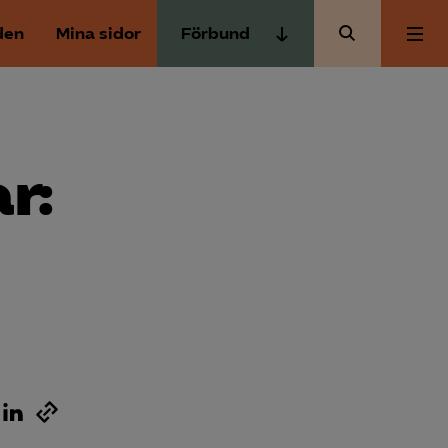
den
Mina sidor
Förbund
Almega Tjänste­förbunden
Om Almega
Almega Tjänste­företagen
Almega Utbildning
r:
Aktuellt
Innovations­företagen
Kompetens­företagen
Medlemskapet
Medie­företagen
Säkerhets­företagen
Mina sidor
Tåg­företagen
Kontakt
Vård­företagarna