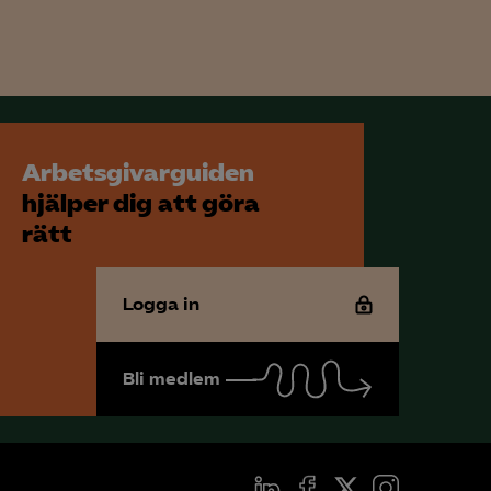
för att kunna
Arbetsgivarguiden
hjälper dig att göra
rätt
Logga in
Bli medlem