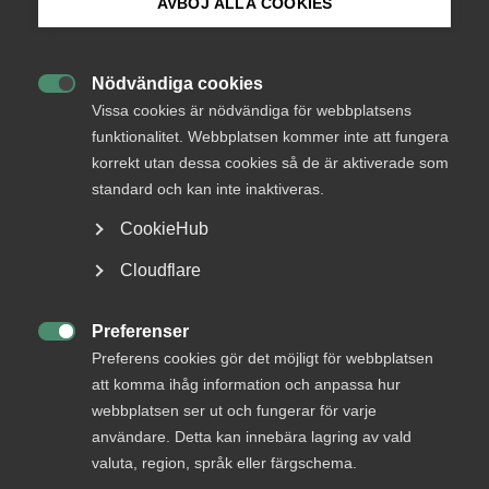
Endast tillgänglig för
AVBÖJ ALLA COOKIES
medlemmar
Bli medlem
Nödvändiga cookies

Logga in på Arbetsgivarguiden
Vissa cookies är nödvändiga för webbplatsens
Logga in
funktionalitet. Webbplatsen kommer inte att fungera
korrekt utan dessa cookies så de är aktiverade som
Sök på almega.se
standard och kan inte inaktiveras.
Bli medlem
CookieHub
Press
Cloudflare
In English
Cookie-inställningar
Preferenser

Preferens cookies gör det möjligt för webbplatsen
att komma ihåg information och anpassa hur
DU KANSKE OCKSÅ ÄR INTRESSERAD AV
webbplatsen ser ut och fungerar för varje
DETTA?
användare. Detta kan innebära lagring av vald
valuta, region, språk eller färgschema.