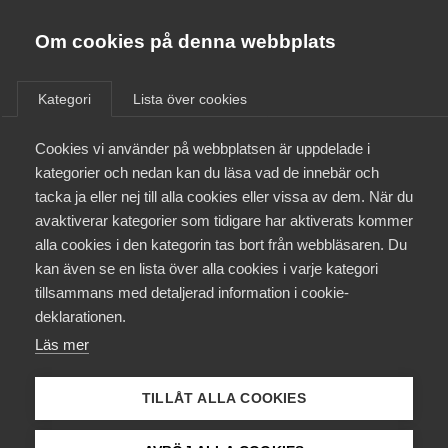
Almega
Förbund
Om cookies på denna webbplats
Almega Tjänste­förbunden
/
Aktuellt
/
Arbetsgivarnytt
/
Om Almega
Kategori
Lista över cookies
Almega Tjänste­företagen
Aktuellt
Cookies vi använder på webbplatsen är uppdelade i
Almega Utbildning
Avtal om korttidsarbete för
kategorier och nedan kan du läsa vad de innebär och
läkarbemanning träffat med
Innovations­företagen
tacka ja eller nej till alla cookies eller vissa av dem. När du
Medlemskapet
Läkar­förbundet
avaktiverar kategorier som tidigare har aktiverats kommer
Kompetens­företagen
alla cookies i den kategorin tas bort från webbläsaren. Du
Mina sidor
kan även se en lista över alla cookies i varje kategori
Medie­företagen
Okategoriserade
9 juli 2020
Arbetsgivarnytt
tillsammans med detaljerad information i cookie-
Kontakt
Säkerhets­företagen
deklarationen.
Läs mer
Tåg­företagen
Kurser & utbildningar
Vård­företagarna
TILLÅT ALLA COOKIES
Påverkansarbete