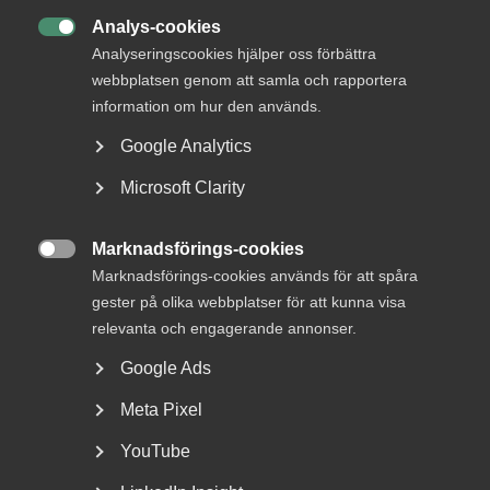
Analys-cookies

Analyseringscookies hjälper oss förbättra
webbplatsen genom att samla och rapportera
information om hur den används.
Google Analytics
Microsoft Clarity
Tvist om avtalsenlig lön under
uppsägningstid i
Marknadsförings-cookies
bemanningsföretag

Marknadsförings-cookies används för att spåra
gester på olika webbplatser för att kunna visa
AD 2026 nr 8 Av byggavtalet framgår att en uppsagd
relevanta och engagerande annonser.
arbetstagare har rätt att under uppsägningstid behålla...
Google Ads
Meta Pixel
YouTube