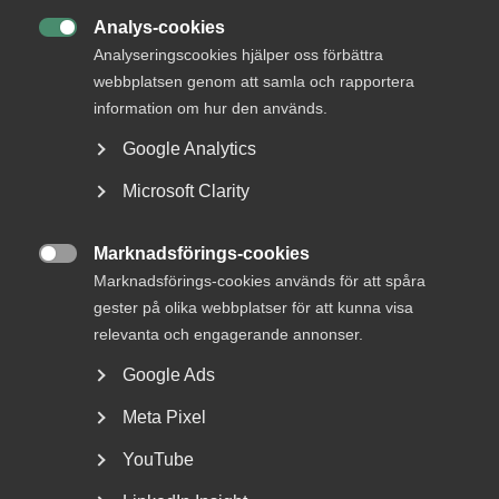
Analys-cookies

Analyseringscookies hjälper oss förbättra
webbplatsen genom att samla och rapportera
information om hur den används.
Almegas tjänsteindikator, baserad på ekonomiska fakta
och analyser, presenteras normalt fyra gånger per år och
Google Analytics
ger en heltäckande aktuell bild av utvecklingen i
tjänstesektorn.
Microsoft Clarity
Hittills i år har två indikatorer presenterats. Den senaste,
Marknadsförings-cookies
från 30 april, var extrainsatt med anledning av krisläget

Marknadsförings-cookies används för att spåra
och visade på katastrofsiffror i form av kraftigt vikande
efterfrågan och stora varsel om uppsägningar bland
gester på olika webbplatser för att kunna visa
tjänsteföretagen.
relevanta och engagerande annonser.
Google Ads
Patrick Joyce, Almegas chefekonom, ansvarar för
sammanställningen av rapporterna.
Meta Pixel
Vad kommer rapporten att visa? Har det
YouTube
vänt för tjänstesektorn?