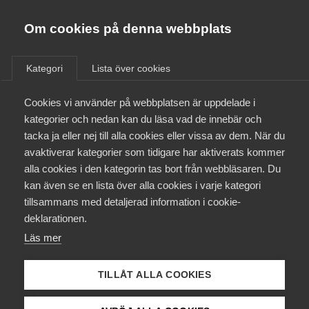
Almega
Förbund
Om cookies på denna webbplats
Almega Tjänste­förbunden
/
Aktuellt
/
Nyheter
/
Om Almega
Kategori
Lista över cookies
Almega Tjänste­företagen
Aktuellt
Cookies vi använder på webbplatsen är uppdelade i
Almega Utbildning
kategorier och nedan kan du läsa vad de innebär och
Innovations­företagen
tacka ja eller nej till alla cookies eller vissa av dem. När du
Medlemskapet
avaktiverar kategorier som tidigare har aktiverats kommer
Kompetens­företagen
alla cookies i den kategorin tas bort från webbläsaren. Du
Mina sidor
kan även se en lista över alla cookies i varje kategori
Medie­företagen
tillsammans med detaljerad information i cookie-
Kontakt
Säkerhets­företagen
deklarationen.
Läs mer
Tåg­företagen
Kurser & utbildningar
Vård­företagarna
TILLÅT ALLA COOKIES
Påverkansarbete
Är botten nådd för