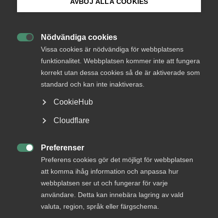
AVBÖJ ALLA COOKIES
tjänstesektorn?
Bli medlem
Världsekonomin har under våren genomgått ett
Nödvändiga cookies

Logga in på Arbetsgivarguiden
stålbad av sällan skådat slag. Sverige är inget
Vissa cookies är nödvändiga för webbplatsens
undantag och för många av landets tjänsteföretag
funktionalitet. Webbplatsen kommer inte att fungera
har det varit tvärstopp. Frågan som många ställer
korrekt utan dessa cookies så de är aktiverade som
Sök på almega.se
sig: Är det värsta över nu?
standard och kan inte inaktiveras.
CookieHub
Tjänstesektorns betydelse
24 juni 2020
Nyheter
Press
Cloudflare
In English
Cookie-inställningar
Preferenser
MER OM TJÄNSTESEKTORNS BETYDELSE

Preferens cookies gör det möjligt för webbplatsen
att komma ihåg information och anpassa hur
webbplatsen ser ut och fungerar för varje
4 juni
användare. Detta kan innebära lagring av vald
Almegas vd listad som en av närings­
valuta, region, språk eller färgschema.
livets mäktigaste kvinnor