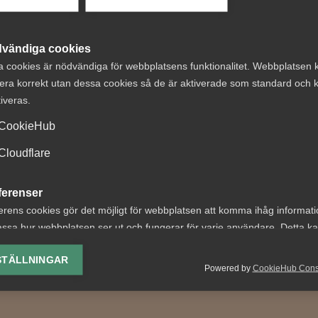
 DETTA?
vändiga cookies
a cookies är nödvändiga för webbplatsens funktionalitet. Webbplatsen 
era korrekt utan dessa cookies så de är aktiverade som standard och k
tiveras.
CookieHub
kens
Debatt: Allvarlig
Cloudflare
tstidskrav hotar
misstag att ta bo
ferenser
, välfärd och den
karensdagen
erens cookies gör det möjligt för webbplatsen att komma ihåg informat
ska modellen"
ssa hur webbplatsen ser ut och fungerar för varje användare. Detta k
När karensen togs bort i sl
ing av vald valuta, region, språk eller färgschema.
1980-talet fick Sverige
på arbetstidsförkortning
STÄLLNINGAR
Västeuropas högsta sjukfr
å en orimlig premiss att vi
Powered by
CookieHub Con
lys-cookies
skenande...
ta mindre, behålla lönen...
yseringscookies hjälper oss förbättra webbplatsen genom att samla oc
rmation om hur den används.