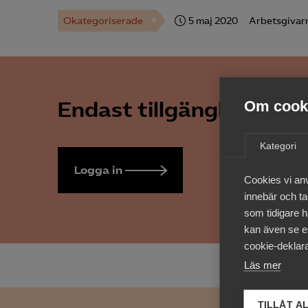
Okategoriserade
5 maj 2020
Arbetsgivar
Endast tillgänglig för 
Om cooki
Kategori
Logga in
Bli medlem
Cookies vi an
innebär och tac
som tidigare h
kan även se en
cookie-deklara
Läs mer
TILLÅT A