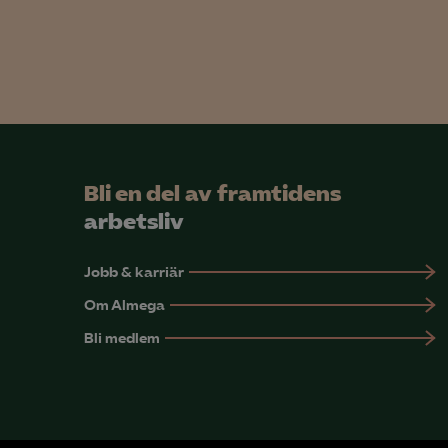
Mar

Mark
visa
Bli en del av framtidens
arbetsliv
Jobb & karriär
Om Almega
Bli medlem