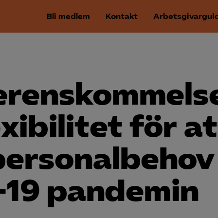
Bli medlem
Kontakt
Arbetsgivargui
överenskommels
ibilitet för at
 personalbehov
d-19 pandemin