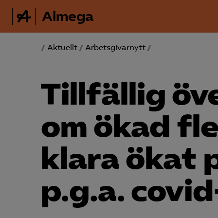
Almega
/
Aktuellt
/
Arbetsgivarnytt
/
Tillfällig 
om ökad flex
klara ökat
p.g.a. covi