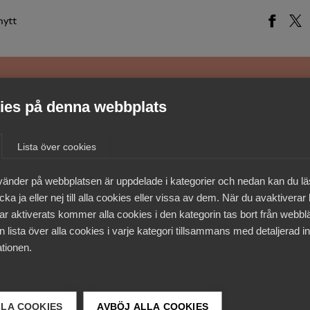
nytt
medlemmar
es på denna webbplats
Lista över cookies
vänder på webbplatsen är uppdelade i kategorier och nedan kan du l
ka ja eller nej till alla cookies eller vissa av dem. När du avaktiverar
ar aktiverats kommer alla cookies i den kategorin tas bort från webb
 lista över alla cookies i varje kategori tillsammans med detaljerad in
tionen.
LLA COOKIES
AVBÖJ ALLA COOKIES