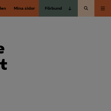
den
Mina sidor
Förbund
Almega Tjänste­förbunden
Om Almega
Almega Tjänste­företagen
Almega Utbildning
e
Aktuellt
Innovations­företagen
Kompetens­företagen
t
Medlemskapet
Medie­företagen
Säkerhets­företagen
Mina sidor
Tåg­företagen
Kontakt
Vård­företagarna