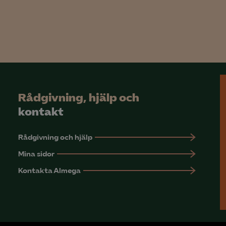
Google Analytics
Microsoft Clarity
knadsförings-cookies
nadsförings-cookies används för att spåra gester på olika webbplatser 
 relevanta och engagerande annonser.
Rådgivning, hjälp och
Google Ads
kontakt
Meta Pixel
Rådgivning och hjälp
YouTube
Mina sidor
LinkedIn Insight
Kontakta Almega
Leadfeeder
Microsoft Ads