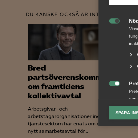
DU KANSKE OCKSÅ ÄR INTRESSERAD AV
Nöd

Viss
fung
inak
Bred
"Fac
partsöverenskommelse
arbe
Pre
om framtidens
jobb

Pref
kollektivavtal
sven
anpa
lagr
Arbetsgivar- och
Kraven 
SPARA IN
arbetstagarorganisationer inom
bygger p
Ana
tjänstesektorn har enats om ett
kan arbe

Anal
nytt samarbetsavtal för...
info