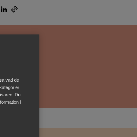
Kurser & utbildningar
Påverkansarbete
Bli medlem
Logga in på
Arbetsgivarguiden
äsa vad de
Sök på almega.se
 kategorier
läsaren. Du
formation i
Press
In English
Cookie-inställningar