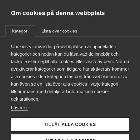
Almega
Förbund
Om cookies på denna webbplats
Almega Tjänste­förbunden
/
Aktuellt
/
Arbetsgivarnytt
/
Om Almega
Kategori
Lista över cookies
Almega Tjänste­företagen
Aktuellt
Cookies vi använder på webbplatsen är uppdelade i
Almega Utbildning
Avtalsrörelsen i Innovations­
kategorier och nedan kan du läsa vad de innebär och
företagen – film 4
Innovations­företagen
tacka ja eller nej till alla cookies eller vissa av dem. När du
Medlemskapet
avaktiverar kategorier som tidigare har aktiverats kommer
Kompetens­företagen
alla cookies i den kategorin tas bort från webbläsaren. Du
Mina sidor
Okategoriserade
21 april 2020
Arbetsgivarnytt
kan även se en lista över alla cookies i varje kategori
Medie­företagen
tillsammans med detaljerad information i cookie-
Kontakt
Säkerhets­företagen
deklarationen.
Läs mer
Tåg­företagen
Kurser & utbildningar
Vård­företagarna
TILLÅT ALLA COOKIES
Påverkansarbete
Endast tillgänglig för