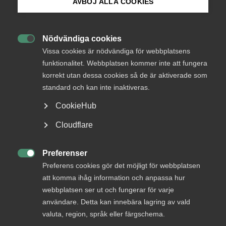
medlemmar
AVBÖJ ALLA COOKIES
Bli medlem
Nödvändiga cookies
Logga in

Logga in på Arbetsgivarguiden
Vissa cookies är nödvändiga för webbplatsens
funktionalitet. Webbplatsen kommer inte att fungera
korrekt utan dessa cookies så de är aktiverade som
Sök på almega.se
Bli medlem
standard och kan inte inaktiveras.
CookieHub
Press
Cloudflare
In English
Cookie-inställningar
Preferenser

Preferens cookies gör det möjligt för webbplatsen
DU KANSKE OCKSÅ ÄR INTRESSERAD AV
att komma ihåg information och anpassa hur
DETTA?
webbplatsen ser ut och fungerar för varje
användare. Detta kan innebära lagring av vald
valuta, region, språk eller färgschema.