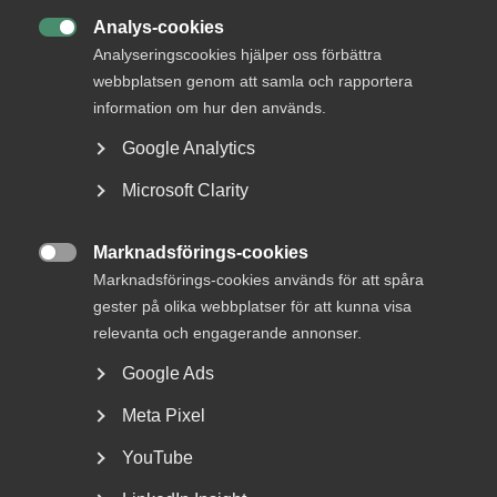
Analys-cookies

Analyseringscookies hjälper oss förbättra
webbplatsen genom att samla och rapportera
information om hur den används.
Google Analytics
Lön: Vad ska HR göra?
Microsoft Clarity
I en ny filmserie i fem delar förklarar Per Östlund,
förhandlingschef och arbetsrättsexpert, hur rollerna...
Marknadsförings-cookies

Marknadsförings-cookies används för att spåra
gester på olika webbplatser för att kunna visa
relevanta och engagerande annonser.
Google Ads
Meta Pixel
YouTube