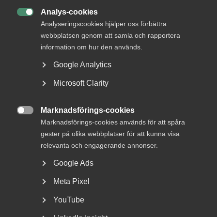
DETTA?
Analys-cookies

Analyseringscookies hjälper oss förbättra
webbplatsen genom att samla och rapportera
information om hur den används.
Google Analytics
Microsoft Clarity
Marknadsförings-cookies
Bred partsöverenskommelse om

Marknadsförings-cookies används för att spåra
framtidens kollektivavtal
gester på olika webbplatser för att kunna visa
relevanta och engagerande annonser.
Arbetsgivar- och arbetstagarorganisationer inom
Google Ads
tjänstesektorn har enats om ett nytt samarbetsavtal
för...
Meta Pixel
YouTube