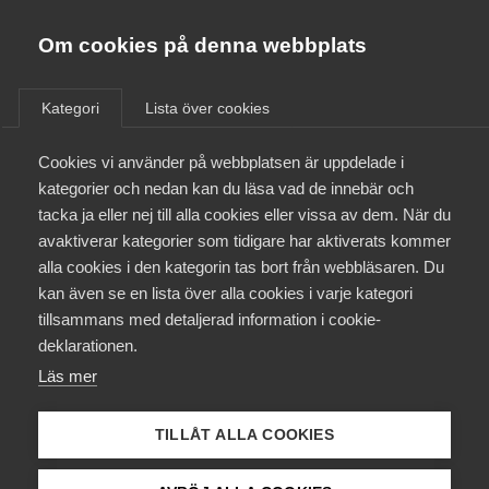
Almega
Förbund
Om cookies på denna webbplats
Almega Tjänste­förbunden
/
Aktuellt
/
Arbetsgivarnytt
/
Om Almega
Kategori
Lista över cookies
Almega Tjänste­företagen
Aktuellt
Cookies vi använder på webbplatsen är uppdelade i
Almega Utbildning
Avtalsrörelsen 2020,
kategorier och nedan kan du läsa vad de innebär och
lönerevision och
Innovations­företagen
tacka ja eller nej till alla cookies eller vissa av dem. När du
Medlemskapet
korttidsarbete 80 procent
avaktiverar kategorier som tidigare har aktiverats kommer
Kompetens­företagen
Tandvård och
alla cookies i den kategorin tas bort från webbläsaren. Du
Mina sidor
kan även se en lista över alla cookies i varje kategori
Medie­företagen
Dentallaboratorier
tillsammans med detaljerad information i cookie-
Kontakt
Säkerhets­företagen
deklarationen.
Läs mer
Tåg­företagen
Okategoriserade
28 april 2020
Arbetsgivarnytt
Kurser & utbildningar
Vård­företagarna
TILLÅT ALLA COOKIES
Påverkansarbete