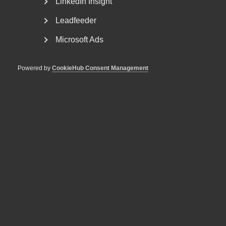
LinkedIn Insight
Leadfeeder
Microsoft Ads
Powered by
CookieHub Consent Management
AD-dom: Uppsägningar enligt
EU-direktivet och bristande
MBL-förhandling vid arbetsbrist
AD 2026 nr 40 Fråga om en arbetsgivare, som inte har
kollektivavtal, bröt mot förhandlingsskyldigheten...