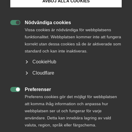
AVBÖJ ALLA COOKIES
Bli medlem
Endast tillgänglig för
Nödvändiga cookies
medlemmar

Logga in på Arbetsgivarguiden
Vissa cookies är nödvändiga för webbplatsens
funktionalitet. Webbplatsen kommer inte att fungera
korrekt utan dessa cookies så de är aktiverade som
Sök på almega.se
standard och kan inte inaktiveras.
Logga in
CookieHub
Press
Cloudflare
Bli medlem
In English
Cookie-inställningar
Preferenser

Preferens cookies gör det möjligt för webbplatsen
att komma ihåg information och anpassa hur
webbplatsen ser ut och fungerar för varje
användare. Detta kan innebära lagring av vald
valuta, region, språk eller färgschema.
DU KANSKE OCKSÅ ÄR INTRESSERAD AV