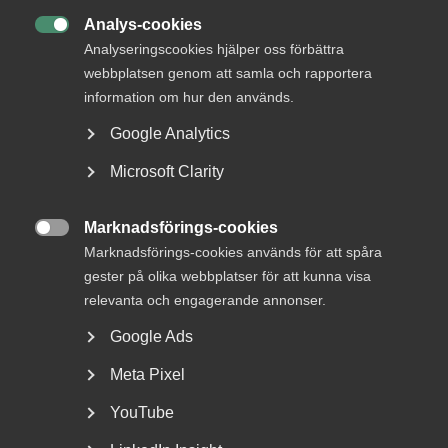
Analys-cookies

Analyseringscookies hjälper oss förbättra
webbplatsen genom att samla och rapportera
information om hur den används.
Google Analytics
Tvist om avtalsenlig lön under
Microsoft Clarity
uppsägningstid i
bemanningsföretag
Marknadsförings-cookies

Marknadsförings-cookies används för att spåra
AD 2026 nr 8 Av byggavtalet framgår att en uppsagd
gester på olika webbplatser för att kunna visa
arbetstagare har rätt att under uppsägningstid behålla...
relevanta och engagerande annonser.
Google Ads
Meta Pixel
YouTube