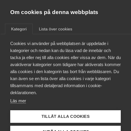
Almega
Förbund
Om cookies på denna webbplats
Almega Tjänste­förbunden
/
Aktuellt
/
Arbetsgivarnytt
/
Om Almega
Kategori
Lista över cookies
Almega Tjänste­företagen
Aktuellt
Cookies vi använder på webbplatsen är uppdelade i
Almega Utbildning
Avtal om korttidsarbete
kategorier och nedan kan du läsa vad de innebär och
träffat med LO-förbunden
Innovations­företagen
tacka ja eller nej till alla cookies eller vissa av dem. När du
Medlemskapet
avaktiverar kategorier som tidigare har aktiverats kommer
Kompetens­företagen
alla cookies i den kategorin tas bort från webbläsaren. Du
Mina sidor
Okategoriserade
16 april 2020
Arbetsgivarnytt
kan även se en lista över alla cookies i varje kategori
Medie­företagen
tillsammans med detaljerad information i cookie-
Kontakt
Säkerhets­företagen
deklarationen.
Läs mer
Tåg­företagen
Kurser & utbildningar
Vård­företagarna
TILLÅT ALLA COOKIES
Påverkansarbete
Endast tillgänglig för