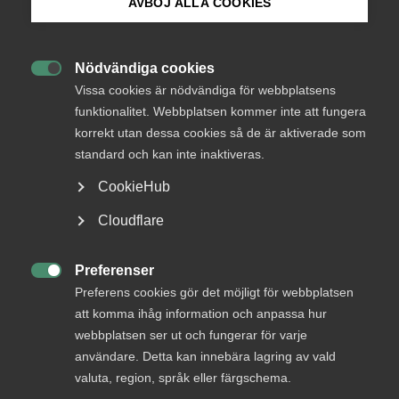
medlemmar
AVBÖJ ALLA COOKIES
Bli medlem
Nödvändiga cookies
Logga in

Logga in på Arbetsgivarguiden
Vissa cookies är nödvändiga för webbplatsens
funktionalitet. Webbplatsen kommer inte att fungera
korrekt utan dessa cookies så de är aktiverade som
Sök på almega.se
Bli medlem
standard och kan inte inaktiveras.
CookieHub
Press
Cloudflare
In English
Cookie-inställningar
Preferenser

Preferens cookies gör det möjligt för webbplatsen
DU KANSKE OCKSÅ ÄR INTRESSERAD AV
att komma ihåg information och anpassa hur
DETTA?
webbplatsen ser ut och fungerar för varje
användare. Detta kan innebära lagring av vald
valuta, region, språk eller färgschema.