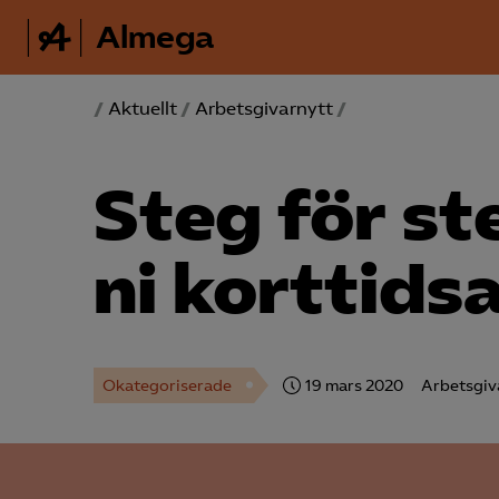
Almega
/
Aktuellt
/
Arbetsgivarnytt
/
Steg för st
ni korttids
Okategoriserade
19 mars 2020
Arbetsgiv