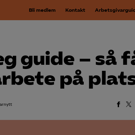
Bli medlem
Kontakt
Arbetsgivargui
eg guide – så f
arbete på plat
arnytt