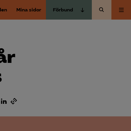
den
Mina sidor
Förbund
Almega Tjänste­förbunden
Om Almega
Almega Tjänste­företagen
Almega Utbildning
år
Aktuellt
Innovations­företagen
Kompetens­företagen
s
Medlemskapet
Medie­företagen
Säkerhets­företagen
Mina sidor
Tåg­företagen
Kontakt
Vård­företagarna