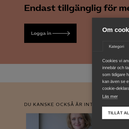
Endast tillgänglig för 
Om cooki
Logga in
Bli medlem
Kategori
Cookies vi an
innebär och tac
som tidigare h
kan även se en
cookie-deklara
Läs mer
DU KANSKE OCKSÅ ÄR INTRESSERAD AV
TILLÅT A