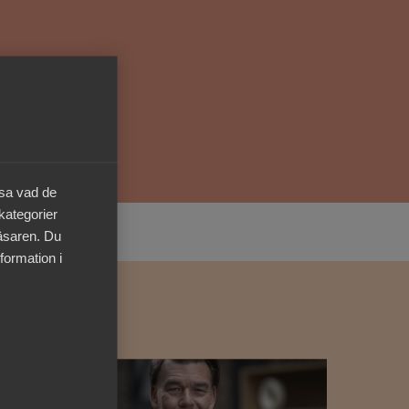
Kurser & utbildningar
Påverkansarbete
Bli medlem
äsa vad de
Logga in på
Arbetsgivarguiden
 kategorier
läsaren. Du
Sök på almega.se
formation i
Press
In English
Cookie-inställningar