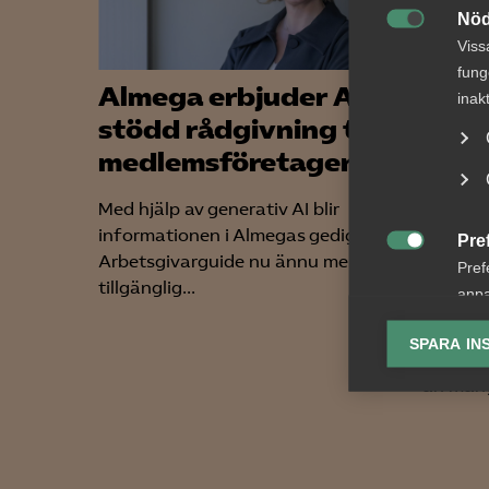
Nöd

Viss
fung
Almega erbjuder AI-
Alm
inak
stödd rådgivning till
näri
medlemsföretagen
podd
komm
Med hjälp av generativ AI blir
och 
informationen i Almegas gedigna
Pre
före

Arbetsgivarguide nu ännu mer
Pref
tillgänglig...
anpa
– Regel
lagr
betydli
SPARA IN
EU. Sam
Ana
än mång

Anal
info