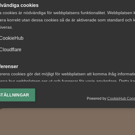
vändiga cookies
a cookies är nödvändiga för webbplatsens funktionalitet. Webbplatsen 
era korrekt utan dessa cookies så de är aktiverade som standard och k
egas
Almega lanserar
tiveras.
ngspolitiska
ny tjänst inom
CookieHub
 - Vad är
upphandlingsrå
Cloudflare
erskollegium
Vad är bakgrunden till att
hur kan de hjälpa
har tagit fram en rådgivnin
ferenser
tag?
offentlig upphandling? –
erens cookies gör det möjligt för webbplatsen att komma ihåg informat
Offentlig...
ssa hur webbplatsen ser ut och fungerar för varje användare. Detta k
bördan för tjänster är
ing av vald valuta, region, språk eller färgschema.
gt högre än för varor inom
STÄLLNINGAR
Powered by
CookieHub Con
tidigt finns det mer stöd
lys-cookies
a...
yseringscookies hjälper oss förbättra webbplatsen genom att samla oc
rmation om hur den används.
Google Analytics