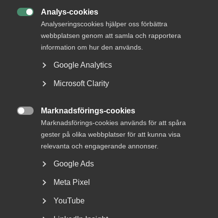
Analys-cookies

Analyseringscookies hjälper oss förbättra
webbplatsen genom att samla och rapportera
information om hur den används.
Google Analytics
Microsoft Clarity
Sjuk under semestern – en guide
till arbetsgivare
Marknadsförings-cookies

Marknadsförings-cookies används för att spåra
Rätten att byta semester mot sjuklön Om en
gester på olika webbplatser för att kunna visa
medarbetare blir sjuk under semesterledigheten har
personen...
relevanta och engagerande annonser.
Google Ads
Meta Pixel
YouTube