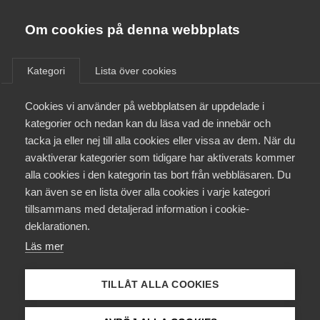
Almega
Förbund
Om cookies på denna webbplats
Almega Tjänste­förbunden
/
Aktuellt
/
Arbetsgivarnytt
/
Om Almega
Kategori
Lista över cookies
Almega Tjänste­företagen
Aktuellt
Cookies vi använder på webbplatsen är uppdelade i
Almega Utbildning
Nytt läkarintyg för
kategorier och nedan kan du läsa vad de innebär och
bedömning av rätt till sjuklön
Innovations­företagen
tacka ja eller nej till alla cookies eller vissa av dem. När du
Medlemskapet
m m
avaktiverar kategorier som tidigare har aktiverats kommer
Kompetens­företagen
alla cookies i den kategorin tas bort från webbläsaren. Du
Mina sidor
kan även se en lista över alla cookies i varje kategori
Medie­företagen
Okategoriserade
30 januari 2020
Arbetsgivarnytt
tillsammans med detaljerad information i cookie-
Kontakt
Säkerhets­företagen
deklarationen.
Läs mer
Tåg­företagen
Kurser & utbildningar
Vård­företagarna
TILLÅT ALLA COOKIES
Påverkansarbete