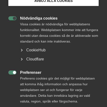
Endast tillgänglig för
AVBÖJ ALLA COOKIES
medlemmar
Bli medlem
Nödvändiga cookies

Logga in på Arbetsgivarguiden
Vissa cookies är nödvändiga för webbplatsens
Logga in
funktionalitet. Webbplatsen kommer inte att fungera
korrekt utan dessa cookies så de är aktiverade som
Sök på almega.se
standard och kan inte inaktiveras.
Bli medlem
CookieHub
Press
Cloudflare
In English
Cookie-inställningar
Preferenser

Preferens cookies gör det möjligt för webbplatsen
att komma ihåg information och anpassa hur
DU KANSKE OCKSÅ ÄR INTRESSERAD AV
webbplatsen ser ut och fungerar för varje
DETTA?
användare. Detta kan innebära lagring av vald
valuta, region, språk eller färgschema.