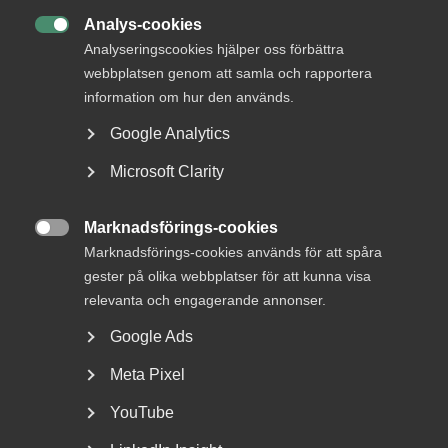
DU KANSKE OCKSÅ ÄR INTRESSERAD AV
Analys-cookies
DETTA?

Analyseringscookies hjälper oss förbättra
webbplatsen genom att samla och rapportera
information om hur den används.
Google Analytics
Microsoft Clarity
Marknadsförings-cookies

Marknadsförings-cookies används för att spåra
Nationaldagen på en lördag kan
gester på olika webbplatser för att kunna visa
ge annan ledig dag
relevanta och engagerande annonser.
Google Ads
Annandag pingst ersattes 2005 som helgdag av
nationaldagen. Till skillnad från annandag pingst som
Meta Pixel
alltid...
YouTube