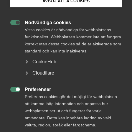
AVBÖJ ALLA COOKIES
Bli medlem
Nödvändiga cookies
Endast tillgänglig för

Logga in på Arbetsgivarguiden
Vissa cookies är nödvändiga för webbplatsens
medlemmar
funktionalitet. Webbplatsen kommer inte att fungera
korrekt utan dessa cookies så de är aktiverade som
Sök på almega.se
standard och kan inte inaktiveras.
Logga in
CookieHub
Press
Cloudflare
In English
Bli medlem
Cookie-inställningar
Preferenser

Preferens cookies gör det möjligt för webbplatsen
att komma ihåg information och anpassa hur
webbplatsen ser ut och fungerar för varje
användare. Detta kan innebära lagring av vald
valuta, region, språk eller färgschema.