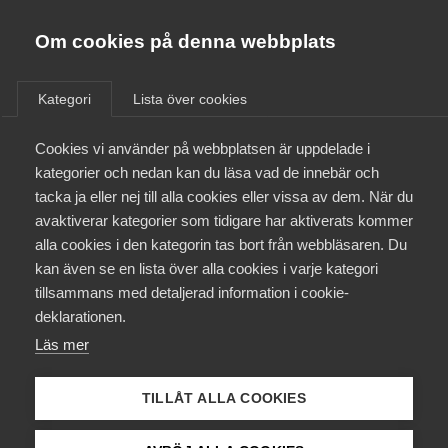
Almega
Förbund
Om cookies på denna webbplats
Almega Tjänste­förbunden
/
Aktuellt
/
Arbetsgivarnytt
/
Om Almega
Kategori
Lista över cookies
Almega Tjänste­företagen
Aktuellt
Cookies vi använder på webbplatsen är uppdelade i
Almega Utbildning
National­dagen och
kategorier och nedan kan du läsa vad de innebär och
permission i avtalet
Innovations­företagen
tacka ja eller nej till alla cookies eller vissa av dem. När du
Medlemskapet
Utveckling och Tjänster
avaktiverar kategorier som tidigare har aktiverats kommer
Kompetens­företagen
mellan Tjänste­förbunden och
alla cookies i den kategorin tas bort från webbläsaren. Du
Mina sidor
kan även se en lista över alla cookies i varje kategori
Medie­företagen
Unionen, Sveriges ingenjörer
tillsammans med detaljerad information i cookie-
och Ledarna
Kontakt
Säkerhets­företagen
deklarationen.
Läs mer
Tåg­företagen
Kurser & utbildningar
Okategoriserade
16 januari 2020
Arbetsgivarnytt
Vård­företagarna
TILLÅT ALLA COOKIES
Påverkansarbete