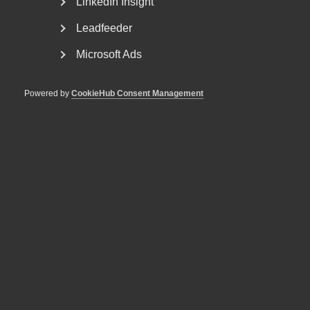
LinkedIn Insight
Leadfeeder
Microsoft Ads
Powered by
CookieHub Consent Management
Kollektivavtalen: en central del
av den svenska modellen
Den 17 mars är kollektivavtalets dag. Men vad har
kollektivavtalen betytt för svensk arbetsmarknad?
Och...