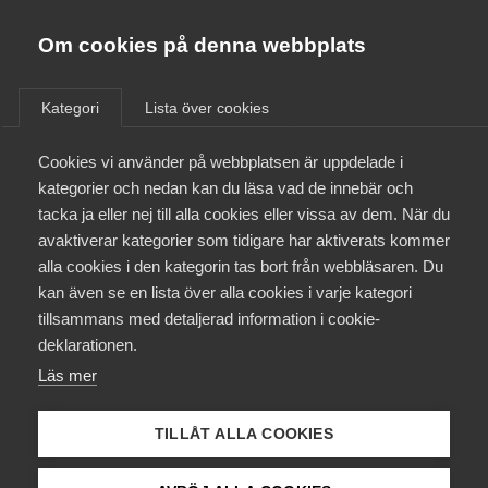
Almega
Förbund
Om cookies på denna webbplats
Almega Tjänste­förbunden
/
Aktuellt
/
Arbetsgivarnytt
/
Om Almega
Kategori
Lista över cookies
Almega Tjänste­företagen
Aktuellt
Cookies vi använder på webbplatsen är uppdelade i
Almega Utbildning
National­dagen och
kategorier och nedan kan du läsa vad de innebär och
permission i Telekom­avtalet
Innovations­företagen
tacka ja eller nej till alla cookies eller vissa av dem. När du
Medlemskapet
mellan IT&Telekom­företagen
avaktiverar kategorier som tidigare har aktiverats kommer
Kompetens­företagen
och Unionen, Akademikerna,
alla cookies i den kategorin tas bort från webbläsaren. Du
Mina sidor
kan även se en lista över alla cookies i varje kategori
Medie­företagen
SEKO och Ledarna
tillsammans med detaljerad information i cookie-
Kontakt
Säkerhets­företagen
deklarationen.
Läs mer
Tåg­företagen
Okategoriserade
16 januari 2020
Arbetsgivarnytt
Kurser & utbildningar
Vård­företagarna
TILLÅT ALLA COOKIES
Påverkansarbete