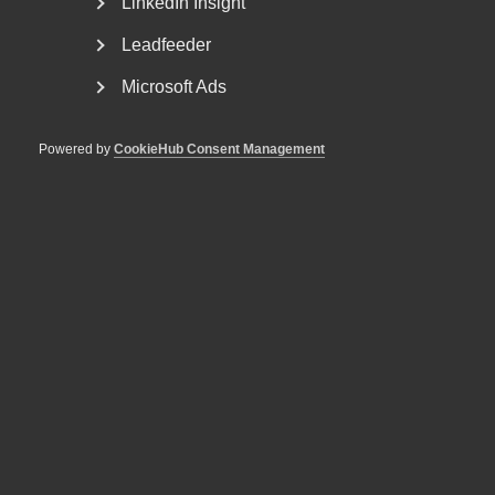
LinkedIn Insight
Leadfeeder
Microsoft Ads
Powered by
CookieHub Consent Management
Tvist om avtalsenlig lön under
uppsägningstid i
bemanningsföretag
AD 2026 nr 8 Av byggavtalet framgår att en uppsagd
arbetstagare har rätt att under uppsägningstid behålla...