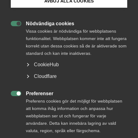
AVBÖJ ALLA COOKIES
Bli medlem
Endast tillgänglig för
Nödvändiga cookies
medlemmar

Logga in på Arbetsgivarguiden
Vissa cookies är nödvändiga för webbplatsens
funktionalitet. Webbplatsen kommer inte att fungera
korrekt utan dessa cookies så de är aktiverade som
Sök på almega.se
standard och kan inte inaktiveras.
Logga in
CookieHub
Press
Cloudflare
Bli medlem
In English
Cookie-inställningar
Preferenser

Preferens cookies gör det möjligt för webbplatsen
att komma ihåg information och anpassa hur
webbplatsen ser ut och fungerar för varje
användare. Detta kan innebära lagring av vald
valuta, region, språk eller färgschema.
DU KANSKE OCKSÅ ÄR INTRESSERAD AV