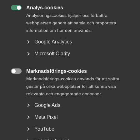
DETTA?
Analys-cookies

Analyseringscookies hjälper oss förbättra
webbplatsen genom att samla och rapportera
information om hur den används.
Google Analytics
Microsoft Clarity
Marknadsförings-cookies
Nationaldagen på en lördag kan

Marknadsförings-cookies används för att spåra
ge annan ledig dag
gester på olika webbplatser för att kunna visa
relevanta och engagerande annonser.
Annandag pingst ersattes 2005 som helgdag av
Google Ads
nationaldagen. Till skillnad från annandag pingst som
alltid...
Meta Pixel
YouTube