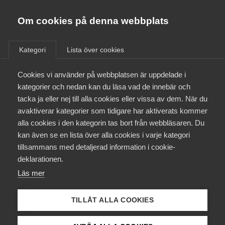
Almega
Förbund
Om cookies på denna webbplats
Almega Tjänste­förbunden
/
Aktuellt
/
Arbetsgivarnytt
/
Om Almega
Kategori
Lista över cookies
Almega Tjänste­företagen
Aktuellt
Cookies vi använder på webbplatsen är uppdelade i
Almega Utbildning
National­dagen och
kategorier och nedan kan du läsa vad de innebär och
permission i IT-avtalet mellan
Innovations­företagen
tacka ja eller nej till alla cookies eller vissa av dem. När du
Medlemskapet
IT&Telekom­företagen och
avaktiverar kategorier som tidigare har aktiverats kommer
Kompetens­företagen
Unionen och Akademikerna
alla cookies i den kategorin tas bort från webbläsaren. Du
Mina sidor
kan även se en lista över alla cookies i varje kategori
Medie­företagen
tillsammans med detaljerad information i cookie-
Kontakt
Säkerhets­företagen
deklarationen.
Okategoriserade
16 januari 2020
Arbetsgivarnytt
Läs mer
Tåg­företagen
Kurser & utbildningar
Vård­företagarna
TILLÅT ALLA COOKIES
Påverkansarbete