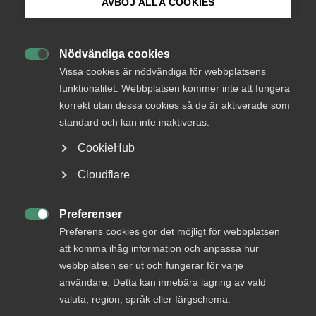
AVBÖJ ALLA COOKIES
Endast tillgänglig för
Bli medlem
medlemmar
Nödvändiga cookies

Logga in på Arbetsgivarguiden
Vissa cookies är nödvändiga för webbplatsens
funktionalitet. Webbplatsen kommer inte att fungera
Logga in
korrekt utan dessa cookies så de är aktiverade som
Sök på almega.se
standard och kan inte inaktiveras.
CookieHub
Bli medlem
Press
Cloudflare
In English
Cookie-inställningar
Preferenser

Preferens cookies gör det möjligt för webbplatsen
att komma ihåg information och anpassa hur
webbplatsen ser ut och fungerar för varje
DU KANSKE OCKSÅ ÄR INTRESSERAD AV
användare. Detta kan innebära lagring av vald
valuta, region, språk eller färgschema.
DETTA?