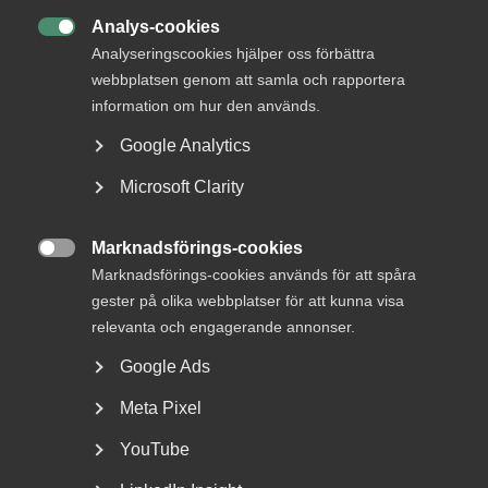
Analys-cookies

Analyseringscookies hjälper oss förbättra
webbplatsen genom att samla och rapportera
information om hur den används.
Google Analytics
Microsoft Clarity
Nationaldagen på en lördag kan
Marknadsförings-cookies
ge annan ledig dag

Marknadsförings-cookies används för att spåra
gester på olika webbplatser för att kunna visa
Annandag pingst ersattes 2005 som helgdag av
relevanta och engagerande annonser.
nationaldagen. Till skillnad från annandag pingst som
alltid...
Google Ads
Meta Pixel
YouTube