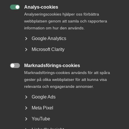
Analys-cookies

Analyseringscookies hjälper oss förbättra
webbplatsen genom att samla och rapportera
information om hur den används.
Google Analytics
Nationaldagen på en lördag kan
Microsoft Clarity
ge annan ledig dag
Annandag pingst ersattes 2005 som helgdag av
Marknadsförings-cookies

nationaldagen. Till skillnad från annandag pingst som
Marknadsförings-cookies används för att spåra
alltid...
gester på olika webbplatser för att kunna visa
relevanta och engagerande annonser.
Google Ads
Meta Pixel
YouTube