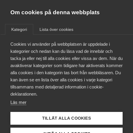
Almega
Förbund
Om cookies på denna webbplats
Almega Tjänste­förbunden
/
Aktuellt
/
Arbetsgivarnytt
/
Om Almega
Kategori
Lista över cookies
Almega Tjänste­företagen
Aktuellt
Cookies vi använder på webbplatsen är uppdelade i
Almega Utbildning
National­dagen 2020 ger rätt
kategorier och nedan kan du läsa vad de innebär och
till annan ledig dag
Innovations­företagen
tacka ja eller nej till alla cookies eller vissa av dem. När du
Medlemskapet
avaktiverar kategorier som tidigare har aktiverats kommer
Kompetens­företagen
alla cookies i den kategorin tas bort från webbläsaren. Du
Mina sidor
Okategoriserade
16 januari 2020
Arbetsgivarnytt
kan även se en lista över alla cookies i varje kategori
Medie­företagen
tillsammans med detaljerad information i cookie-
Kontakt
Säkerhets­företagen
deklarationen.
Läs mer
Tåg­företagen
Kurser & utbildningar
Vård­företagarna
TILLÅT ALLA COOKIES
Påverkansarbete
Endast tillgänglig för