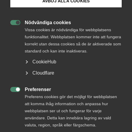
medlemmar
AVBÖJ ALLA COOKIES
Bli medlem
Nödvändiga cookies
Logga in

Logga in på Arbetsgivarguiden
Vissa cookies är nödvändiga för webbplatsens
funktionalitet. Webbplatsen kommer inte att fungera
korrekt utan dessa cookies så de är aktiverade som
Sök på almega.se
Bli medlem
standard och kan inte inaktiveras.
CookieHub
Press
Cloudflare
In English
Cookie-inställningar
Preferenser

Preferens cookies gör det möjligt för webbplatsen
DU KANSKE OCKSÅ ÄR INTRESSERAD AV
att komma ihåg information och anpassa hur
DETTA?
webbplatsen ser ut och fungerar för varje
användare. Detta kan innebära lagring av vald
valuta, region, språk eller färgschema.