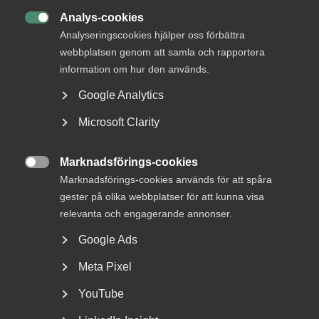
Analys-cookies
DU KANSKE OCKSÅ ÄR INTRESSERAD AV

Analyseringscookies hjälper oss förbättra
DETTA?
webbplatsen genom att samla och rapportera
information om hur den används.
Google Analytics
Microsoft Clarity
Marknadsförings-cookies

Marknadsförings-cookies används för att spåra
gester på olika webbplatser för att kunna visa
Nyheter om arbetstillstånd
relevanta och engagerande annonser.
sommaren 2026: Vad gäller?
Google Ads
Meta Pixel
För arbetsgivare innebär årets förändringar bland annat
nya lönekrav för arbetstillstånd, skärpta krav...
YouTube