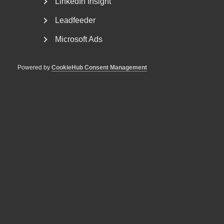
LinkedIn Insight
Leadfeeder
Microsoft Ads
Powered by
CookieHub Consent Management
Tvist om avtalsenlig lön under
uppsägningstid i
bemanningsföretag
AD 2026 nr 8 Av byggavtalet framgår att en uppsagd
arbetstagare har rätt att under uppsägningstid behålla...