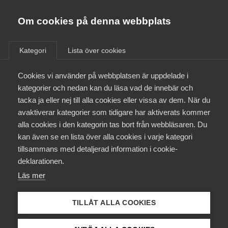
Almega
Förbund
Om cookies på denna webbplats
Almega Tjänste­förbunden
/
Aktuellt
/
Arbetsgivarnytt
/
Om Almega
Kategori
Lista över cookies
Almega Tjänste­företagen
Aktuellt
Cookies vi använder på webbplatsen är uppdelade i
Almega Utbildning
Förtydligande gällande
kategorier och nedan kan du läsa vad de innebär och
kollektiv­avtalet för
Innovations­företagen
tacka ja eller nej till alla cookies eller vissa av dem. När du
Medlemskapet
Call/contact center och
avaktiverar kategorier som tidigare har aktiverats kommer
Kompetens­företagen
marknads­undersöknings­
alla cookies i den kategorin tas bort från webbläsaren. Du
Mina sidor
kan även se en lista över alla cookies i varje kategori
Medie­företagen
företag och åldersgränsen
tillsammans med detaljerad information i cookie-
för rätten att kvarstå i
Kontakt
Säkerhets­företagen
deklarationen.
anställning
Läs mer
Tåg­företagen
Kurser & utbildningar
Vård­företagarna
TILLÅT ALLA COOKIES
Okategoriserade
20 januari 2020
Arbetsgivarnytt
Påverkansarbete