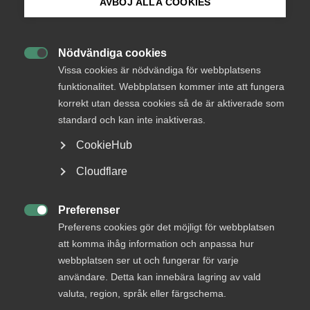
AVBÖJ ALLA COOKIES
Bli medlem
Nödvändiga cookies

Logga in på Arbetsgivarguiden
Vissa cookies är nödvändiga för webbplatsens
Endast tillgänglig för
funktionalitet. Webbplatsen kommer inte att fungera
medlemmar
korrekt utan dessa cookies så de är aktiverade som
Sök på almega.se
standard och kan inte inaktiveras.
CookieHub
Logga in
Press
Cloudflare
In English
Cookie-inställningar
Preferenser
Bli medlem

Preferens cookies gör det möjligt för webbplatsen
att komma ihåg information och anpassa hur
webbplatsen ser ut och fungerar för varje
användare. Detta kan innebära lagring av vald
valuta, region, språk eller färgschema.