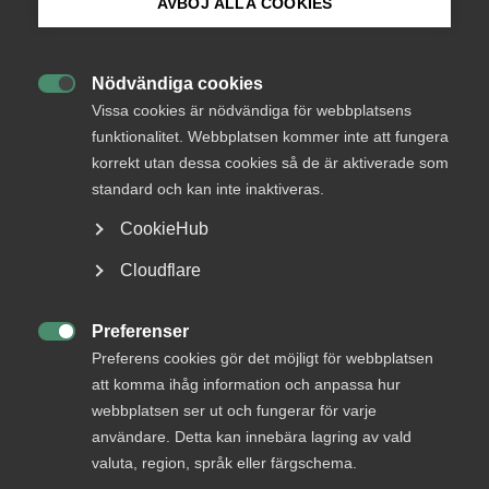
Endast tillgänglig för
AVBÖJ ALLA COOKIES
medlemmar
Bli medlem
Nödvändiga cookies

Logga in på Arbetsgivarguiden
Vissa cookies är nödvändiga för webbplatsens
Logga in
funktionalitet. Webbplatsen kommer inte att fungera
korrekt utan dessa cookies så de är aktiverade som
Sök på almega.se
standard och kan inte inaktiveras.
Bli medlem
CookieHub
Press
Cloudflare
In English
Cookie-inställningar
Preferenser

Preferens cookies gör det möjligt för webbplatsen
att komma ihåg information och anpassa hur
DU KANSKE OCKSÅ ÄR INTRESSERAD AV
webbplatsen ser ut och fungerar för varje
DETTA?
användare. Detta kan innebära lagring av vald
valuta, region, språk eller färgschema.