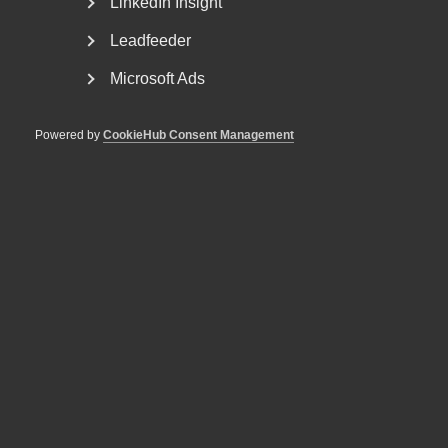
LinkedIn Insight
Leadfeeder
Microsoft Ads
“Tillväxten tillbaka i fokus"
Semestern är över. Hur känns det inför hösten och vilka
Powered by
CookieHub Consent Management
frågor står högst på tjänsteföretagens agenda?...
Sociala medier och lojalitet – råd