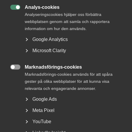
Analys-cookies

Analyseringscookies hjälper oss förbättra
webbplatsen genom att samla och rapportera
information om hur den används.
Google Analytics
Microsoft Clarity
Nyheter om arbetstillstånd
sommaren 2026: Vad gäller?
Marknadsförings-cookies

Marknadsförings-cookies används för att spåra
För arbetsgivare innebär årets förändringar bland annat
gester på olika webbplatser för att kunna visa
nya lönekrav för arbetstillstånd, skärpta krav...
relevanta och engagerande annonser.
Google Ads
Meta Pixel
YouTube