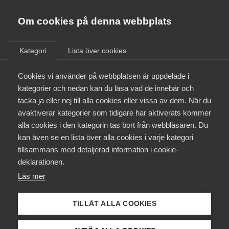
Almega
Förbund
Om cookies på denna webbplats
Almega Tjänste­förbunden
/
Aktuellt
/
Arbetsgivarnytt
/
Om Almega
Kategori
Lista över cookies
Almega Tjänste­företagen
Aktuellt
Cookies vi använder på webbplatsen är uppdelade i
Almega Utbildning
Viktig information inför in­
kategorier och nedan kan du läsa vad de innebär och
rapportering av lönestatistik
Innovations­företagen
tacka ja eller nej till alla cookies eller vissa av dem. När du
Medlemskapet
för september månad 2019
avaktiverar kategorier som tidigare har aktiverats kommer
Kompetens­företagen
alla cookies i den kategorin tas bort från webbläsaren. Du
Mina sidor
kan även se en lista över alla cookies i varje kategori
Medie­företagen
Okategoriserade
2 oktober 2019
Arbetsgivarnytt
tillsammans med detaljerad information i cookie-
Kontakt
Säkerhets­företagen
deklarationen.
Läs mer
Tåg­företagen
Kurser & utbildningar
Vård­företagarna
TILLÅT ALLA COOKIES
Påverkansarbete