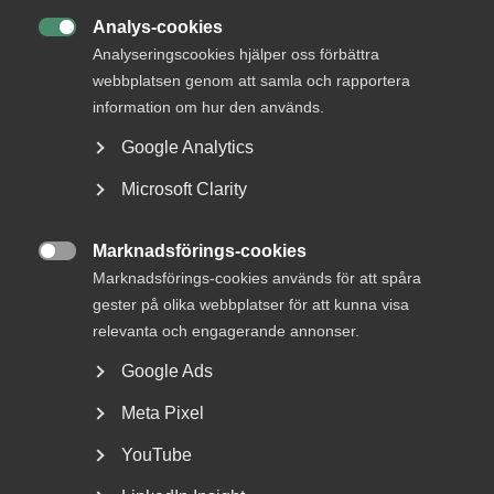
Analys-cookies

Analyseringscookies hjälper oss förbättra
webbplatsen genom att samla och rapportera
information om hur den används.
Google Analytics
Microsoft Clarity
Nyheter om arbetstillstånd
Marknadsförings-cookies
sommaren 2026: Vad gäller?

Marknadsförings-cookies används för att spåra
gester på olika webbplatser för att kunna visa
För arbetsgivare innebär årets förändringar bland annat
relevanta och engagerande annonser.
nya lönekrav för arbetstillstånd, skärpta krav...
Google Ads
Meta Pixel
YouTube