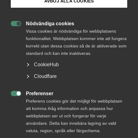
AVBÖJ ALLA COOKIES
Endast tillgänglig för
Bli medlem
medlemmar
Nödvändiga cookies

Logga in på Arbetsgivarguiden
Vissa cookies är nödvändiga för webbplatsens
funktionalitet. Webbplatsen kommer inte att fungera
Logga in
korrekt utan dessa cookies så de är aktiverade som
Sök på almega.se
standard och kan inte inaktiveras.
CookieHub
Bli medlem
Press
Cloudflare
In English
Cookie-inställningar
Preferenser

Preferens cookies gör det möjligt för webbplatsen
att komma ihåg information och anpassa hur
webbplatsen ser ut och fungerar för varje
DU KANSKE OCKSÅ ÄR INTRESSERAD AV
användare. Detta kan innebära lagring av vald
valuta, region, språk eller färgschema.
DETTA?