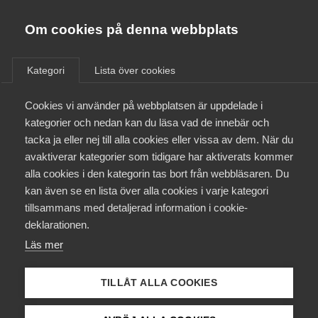
Almega
Förbund
Om cookies på denna webbplats
Almega Tjänste­förbunden
/
Aktuellt
/
Arbetsgivarnytt
/
Om Almega
Kategori
Lista över cookies
Almega Tjänste­företagen
Aktuellt
Cookies vi använder på webbplatsen är uppdelade i
Almega Utbildning
Viktig information inför in­
kategorier och nedan kan du läsa vad de innebär och
rapportering av lönestatistik
Innovations­företagen
tacka ja eller nej till alla cookies eller vissa av dem. När du
Medlemskapet
för september månad 2019 –
avaktiverar kategorier som tidigare har aktiverats kommer
Kompetens­företagen
Personlig Assistans
alla cookies i den kategorin tas bort från webbläsaren. Du
Mina sidor
kan även se en lista över alla cookies i varje kategori
Medie­företagen
tillsammans med detaljerad information i cookie-
Kontakt
Säkerhets­företagen
deklarationen.
Okategoriserade
2 oktober 2019
Arbetsgivarnytt
Läs mer
Tåg­företagen
Kurser & utbildningar
Vård­företagarna
TILLÅT ALLA COOKIES
Påverkansarbete