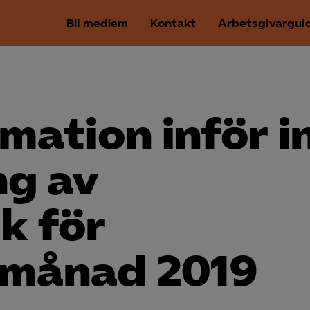
Bli medlem
Kontakt
Arbetsgivargui
mation inför i
ng av
ik för
 månad 2019