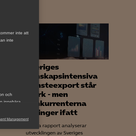
kommer inte att
an inte
Sveriges
 en
kunskapsintensiva
tjänsteexport står
stark - men
ion och
 om från
konkurrenterna
an innebära
springer ifatt
ar till
sent Management
Denna rapport analyserar
h rapportera
utvecklingen av Sveriges