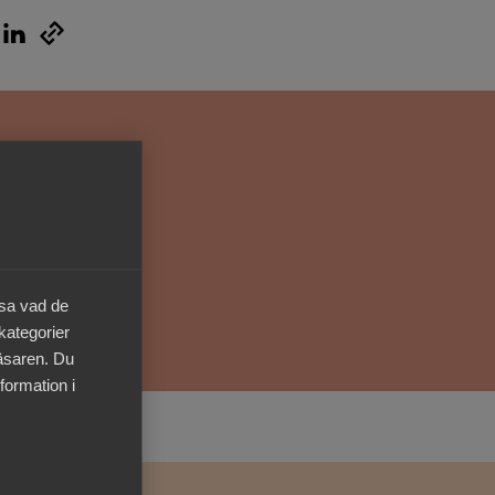
Kurser & utbildningar
Påverkansarbete
Bli medlem
Logga in på
Arbetsgivarguiden
äsa vad de
Sök på almega.se
 kategorier
läsaren. Du
formation i
Press
In English
Cookie-inställningar