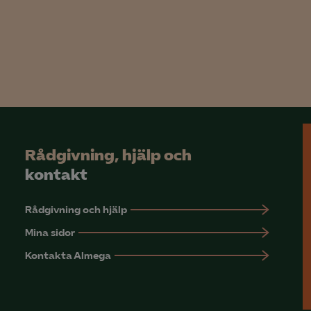
rmation om hur den används.
Google Analytics
Microsoft Clarity
knadsförings-cookies
nadsförings-cookies används för att spåra gester på olika webbplatser 
 relevanta och engagerande annonser.
Rådgivning, hjälp och
Google Ads
kontakt
Meta Pixel
YouTube
Rådgivning och hjälp
Mina sidor
LinkedIn Insight
Kontakta Almega
Leadfeeder
Microsoft Ads