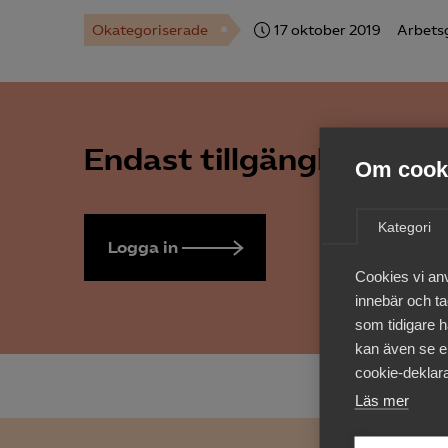
Okategoriserade
17 oktober 2019
Arbets
Endast tillgänglig för 
Om cooki
Kategori
Logga in
Bli medlem
Cookies vi an
innebär och tac
som tidigare h
kan även se en
cookie-deklara
Läs mer