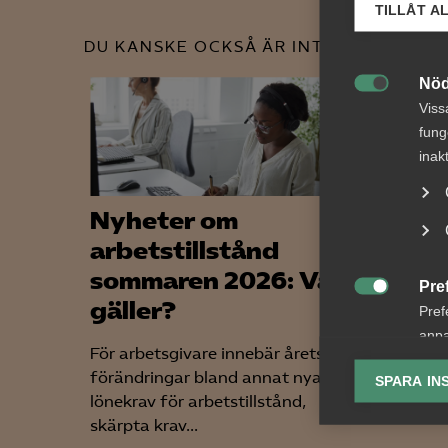
TILLÅT A
DU KANSKE OCKSÅ ÄR INTRESSERAD AV
Nöd

Viss
fung
inak
Nyheter om
Soci
arbetstillstånd
lojal
sommaren 2026: Vad
som 
Pre

gäller?
Pref
När en 
anpa
följare
För arbetsgivare innebär årets
lagr
att en 
förändringar bland annat nya
SPARA IN
konto...
lönekrav för arbetstillstånd,
Ana

skärpta krav...
Anal