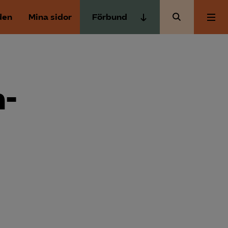
den
Mina sidor
Förbund
Almega Tjänste­förbunden
Om Almega
Almega Tjänste­företagen
Almega Utbildning
n­
Aktuellt
Innovations­företagen
Kompetens­företagen
Medlemskapet
Medie­företagen
Säkerhets­företagen
Mina sidor
Tåg­företagen
Kontakt
Vård­företagarna