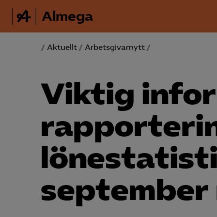
Almega
/
Aktuellt
/
Arbetsgivarnytt
/
Viktig infor
rapporteri
lönestatist
september