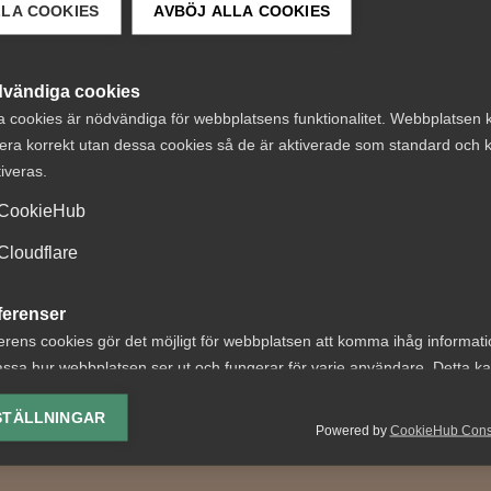
LLA COOKIES
AVBÖJ ALLA COOKIES
 DETTA?
vändiga cookies
a cookies är nödvändiga för webbplatsens funktionalitet. Webbplatsen 
era korrekt utan dessa cookies så de är aktiverade som standard och k
tiveras.
CookieHub
ala medier och
Regeringens
Cloudflare
itet – råd till dig
lagrådsremiss är
arbetsgivare
dikeskörning
ferenser
erens cookies gör det möjligt för webbplatsen att komma ihåg informat
medarbetare får många
Arbetsgivare tvingas börja
ssa hur webbplatsen ser ut och fungerar för varje användare. Detta k
 Om en arbetsgivare noterar
början EU:s
ing av vald valuta, region, språk eller färgschema.
medarbetare har ett stort
lönetransparensdirektiv syft
STÄLLNINGAR
Powered by
CookieHub Con
att motverka osakliga...
lys-cookies
yseringscookies hjälper oss förbättra webbplatsen genom att samla oc