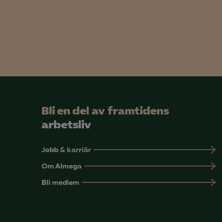
info
Mar

Mark
visa
Bli en del av framtidens
arbetsliv
Jobb & karriär
Om Almega
Bli medlem