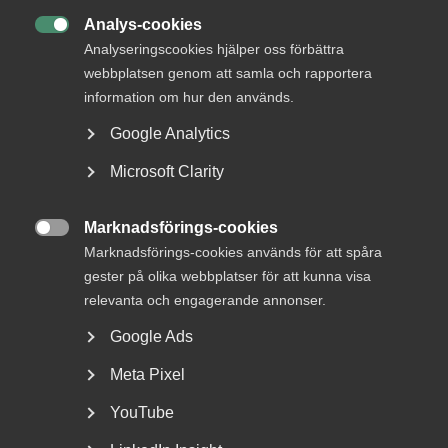
Analys-cookies

Analyseringscookies hjälper oss förbättra
webbplatsen genom att samla och rapportera
information om hur den används.
Google Analytics
Regeringens lagrådsremiss är en
Microsoft Clarity
dikeskörning
Arbetsgivare tvingas börja om från början EU:s
Marknadsförings-cookies

lönetransparensdirektiv syftar till att motverka
Marknadsförings-cookies används för att spåra
osakliga...
gester på olika webbplatser för att kunna visa
relevanta och engagerande annonser.
Google Ads
Meta Pixel
YouTube