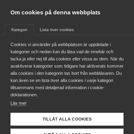
Almega
Förbund
Om cookies på denna webbplats
Almega Tjänste­förbunden
/
Aktuellt
/
Arbetsgivarnytt
/
Om Almega
Kategori
Lista över cookies
Almega Tjänste­företagen
Aktuellt
Cookies vi använder på webbplatsen är uppdelade i
Almega Utbildning
In­rapportering av
kategorier och nedan kan du läsa vad de innebär och
lönestatistik 2019
Innovations­företagen
tacka ja eller nej till alla cookies eller vissa av dem. När du
Medlemskapet
avaktiverar kategorier som tidigare har aktiverats kommer
Kompetens­företagen
alla cookies i den kategorin tas bort från webbläsaren. Du
Mina sidor
Okategoriserade
3 oktober 2019
Arbetsgivarnytt
kan även se en lista över alla cookies i varje kategori
Medie­företagen
tillsammans med detaljerad information i cookie-
Kontakt
Säkerhets­företagen
deklarationen.
Läs mer
Tåg­företagen
Kurser & utbildningar
Vård­företagarna
TILLÅT ALLA COOKIES
Påverkansarbete
Endast tillgänglig för