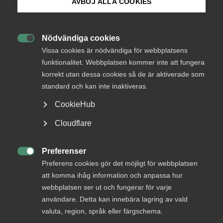
medlemmar
AVBÖJ ALLA COOKIES
Bli medlem
Nödvändiga cookies
Logga in

Logga in på Arbetsgivarguiden
Vissa cookies är nödvändiga för webbplatsens
funktionalitet. Webbplatsen kommer inte att fungera
korrekt utan dessa cookies så de är aktiverade som
Sök på almega.se
Bli medlem
standard och kan inte inaktiveras.
CookieHub
Press
Cloudflare
In English
Cookie-inställningar
Preferenser

Preferens cookies gör det möjligt för webbplatsen
DU KANSKE OCKSÅ ÄR INTRESSERAD AV
att komma ihåg information och anpassa hur
DETTA?
webbplatsen ser ut och fungerar för varje
användare. Detta kan innebära lagring av vald
valuta, region, språk eller färgschema.