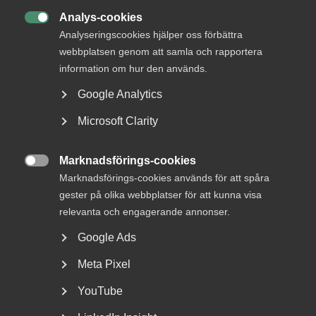
Analys-cookies

Analyseringscookies hjälper oss förbättra
webbplatsen genom att samla och rapportera
information om hur den används.
Bred partsöverenskommelse om
Google Analytics
framtidens kollektivavtal
Microsoft Clarity
Arbetsgivar- och arbetstagarorganisationer inom
tjänstesektorn har enats om ett nytt samarbetsavtal
Marknadsförings-cookies
för...

Marknadsförings-cookies används för att spåra
gester på olika webbplatser för att kunna visa
relevanta och engagerande annonser.
Google Ads
Meta Pixel
YouTube