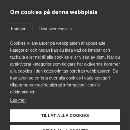
Almega
Förbund
Om cookies på denna webbplats
Almega Tjänste­förbunden
/
Aktuellt
/
Arbetsgivarnytt
/
Om Almega
Kategori
Lista över cookies
Almega Tjänste­företagen
Aktuellt
Cookies vi använder på webbplatsen är uppdelade i
Almega Utbildning
Friskole­avtalet med Vision
kategorier och nedan kan du läsa vad de innebär och
Innovations­företagen
tacka ja eller nej till alla cookies eller vissa av dem. När du
Medlemskapet
avaktiverar kategorier som tidigare har aktiverats kommer
Okategoriserade
Kompetens­företagen
28 juni 2019
Arbetsgivarnytt
alla cookies i den kategorin tas bort från webbläsaren. Du
Mina sidor
kan även se en lista över alla cookies i varje kategori
Medie­företagen
tillsammans med detaljerad information i cookie-
Kontakt
Säkerhets­företagen
deklarationen.
Läs mer
Tåg­företagen
Kurser & utbildningar
Endast tillgänglig för
Vård­företagarna
TILLÅT ALLA COOKIES
medlemmar
Påverkansarbete