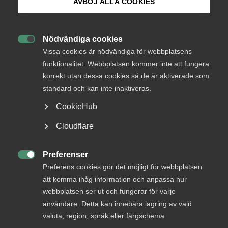
AVBÖJ ALLA COOKIES
Bli medlem
Logga in
Nödvändiga cookies

Logga in på Arbetsgivarguiden
Vissa cookies är nödvändiga för webbplatsens
funktionalitet. Webbplatsen kommer inte att fungera
Bli medlem
korrekt utan dessa cookies så de är aktiverade som
Sök på almega.se
standard och kan inte inaktiveras.
CookieHub
Press
Cloudflare
In English
Cookie-inställningar
Preferenser
DU KANSKE OCKSÅ ÄR INTRESSERAD AV

Preferens cookies gör det möjligt för webbplatsen
DETTA?
att komma ihåg information och anpassa hur
webbplatsen ser ut och fungerar för varje
användare. Detta kan innebära lagring av vald
valuta, region, språk eller färgschema.